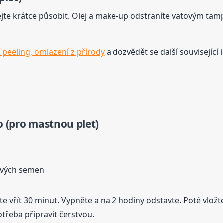
chejte krátce působit. Olej a make-up odstraníte vatovým 
 peeling, omlazení z přírody
a dozvědět se další související
o (pro mastnou pleť)
lových semen
 vřít 30 minut. Vypněte a na 2 hodiny odstavte. Poté vložt
otřeba připravit čerstvou.