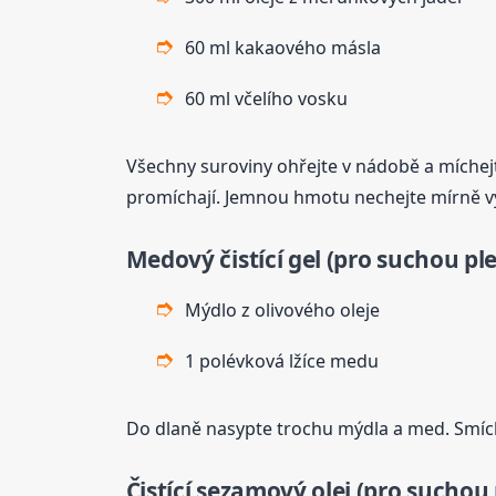
60 ml kakaového másla
60 ml včelího vosku
Všechny suroviny ohřejte v nádobě a míchejt
promíchají. Jemnou hmotu nechejte mírně vyc
Medový čistící gel (pro suchou ple
Mýdlo z olivového oleje
1 polévková lžíce medu
Do dlaně nasypte trochu mýdla a med. Smíc
Čistící sezamový olej (pro suchou 