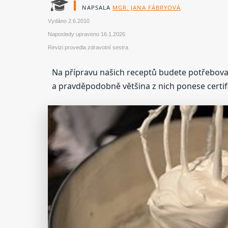
NAPSALA
MGR. JANA FÁBRYOVÁ
Vydáno
2.6.2010
Naposledy upraveno
16.1.2026
Revizi provedla zdravotní sestra
Na přípravu našich receptů budete potřebovat 
a pravděpodobně většina z nich ponese certi