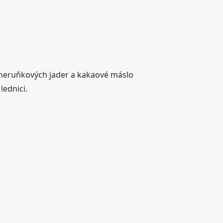
z meruňkových jader a kakaové máslo
lednici.