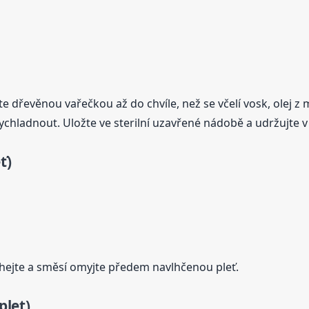
e dřevěnou vařečkou až do chvíle, než se včelí vosk, olej 
hladnout. Uložte ve sterilní uzavřené nádobě a udržujte v 
ť)
hejte a směsí omyjte předem navlhčenou pleť.
plet)