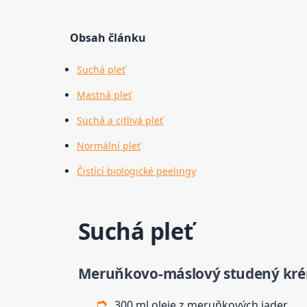
Obsah článku
Suchá pleť
Mastná pleť
Suchá a citlivá pleť
Normální pleť
Čistící biologické peelingy
Suchá pleť
Meruňkovo-máslový studený krém
300 ml oleje z meruňkových jader