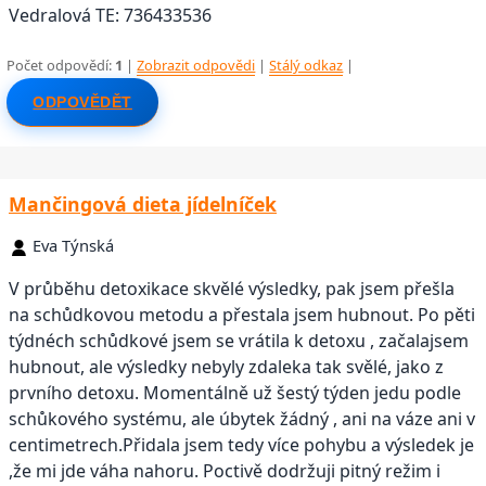
Vedralová TE: 736433536
Počet odpovědí:
1
|
Zobrazit odpovědi
|
Stálý odkaz
|
ODPOVĚDĚT
Mančingová dieta jídelníček
Eva Týnská
V průběhu detoxikace skvělé výsledky, pak jsem přešla
na schůdkovou metodu a přestala jsem hubnout. Po pěti
týdnéch schůdkové jsem se vrátila k detoxu , začalajsem
hubnout, ale výsledky nebyly zdaleka tak svělé, jako z
prvního detoxu. Momentálně už šestý týden jedu podle
schůkového systému, ale úbytek žádný , ani na váze ani v
centimetrech.Přidala jsem tedy více pohybu a výsledek je
,že mi jde váha nahoru. Poctivě dodržuji pitný režim i