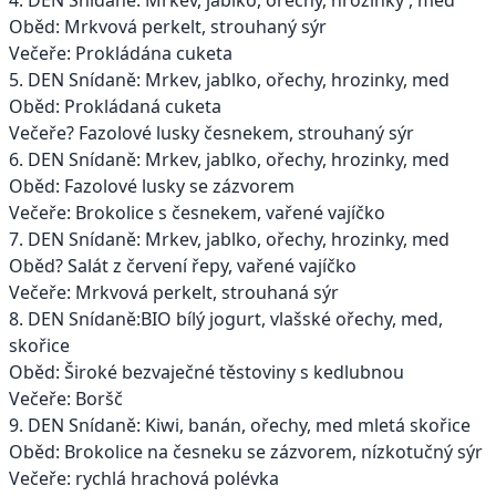
Oběd: Mrkvová perkelt, strouhaný sýr
Večeře: Prokládána cuketa
5. DEN Snídaně: Mrkev, jablko, ořechy, hrozinky, med
Oběd: Prokládaná cuketa
Večeře? Fazolové lusky česnekem, strouhaný sýr
6. DEN Snídaně: Mrkev, jablko, ořechy, hrozinky, med
Oběd: Fazolové lusky se zázvorem
Večeře: Brokolice s česnekem, vařené vajíčko
7. DEN Snídaně: Mrkev, jablko, ořechy, hrozinky, med
Oběd? Salát z červení řepy, vařené vajíčko
Večeře: Mrkvová perkelt, strouhaná sýr
8. DEN Snídaně:BIO bílý jogurt, vlašské ořechy, med,
skořice
Oběd: Široké bezvaječné těstoviny s kedlubnou
Večeře: Boršč
9. DEN Snídaně: Kiwi, banán, ořechy, med mletá skořice
Oběd: Brokolice na česneku se zázvorem, nízkotučný sýr
Večeře: rychlá hrachová polévka