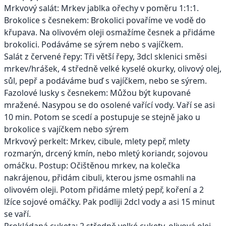
Mrkvový salát: Mrkev jablka ořechy v poměru 1:1:1.
Brokolice s česnekem: Brokolici povaříme ve vodě do
křupava. Na olivovém oleji osmažíme česnek a přidáme
brokolici. Podáváme se sýrem nebo s vajíčkem.
Salát z červené řepy: Tři větší řepy, 3dcl sklenici směsi
mrkev/hrášek, 4 středně velké kyselé okurky, olivový olej,
sůl, pepř a podáváme buď s vajíčkem, nebo se sýrem.
Fazolové lusky s česnekem: Můžou být kupované
mražené. Nasypou se do osolené vařící vody. Vaří se asi
10 min. Potom se scedí a postupuje se stejně jako u
brokolice s vajíčkem nebo sýrem
Mrkvový perkelt: Mrkev, cibule, mlety pepř, mlety
rozmarýn, drcený kmín, nebo mletý koriandr, sojovou
omáčku. Postup: Očištěnou mrkev, na kolečka
nakrájenou, přidám cibuli, kterou jsme osmahli na
olivovém oleji. Potom přidáme mletý pepř, koření a 2
lžíce sojové omáčky. Pak podliji 2dcl vody a asi 15 minut
se vaří.
Prokládaná cuketa: 2 středně velké cukety, olivová olej