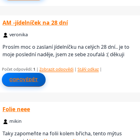
AM -jídelníček na 28 dní
veronika
Prosím moc o zaslaní jídelníčku na celých 28 dní.. je to
moje poslední naděje, jsem ze sebe zoufalá :( děkuji
Počet odpovědí:
1
|
Zobrazit odpovědi
|
Stálý odkaz
|
ODPOVĚDĚT
Folie neee
mikin
Taky zapomeňte na folii kolem břicha, tento mýtus