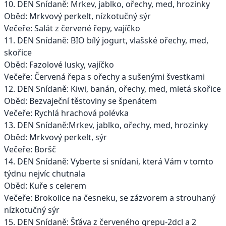
10. DEN Snídaně: Mrkev, jablko, ořechy, med, hrozinky
Oběd: Mrkvový perkelt, nízkotučný sýr
Večeře: Salát z červené řepy, vajíčko
11. DEN Snídaně: BIO bílý jogurt, vlašské ořechy, med,
skořice
Oběd: Fazolové lusky, vajíčko
Večeře: Červená řepa s ořechy a sušenými švestkami
12. DEN Snídaně: Kiwi, banán, ořechy, med, mletá skořice
Oběd: Bezvaječní těstoviny se špenátem
Večeře: Rychlá hrachová polévka
13. DEN Snídaně:Mrkev, jablko, ořechy, med, hrozinky
Oběd: Mrkvový perkelt, sýr
Večeře: Boršč
14. DEN Snídaně: Vyberte si snídani, která Vám v tomto
týdnu nejvíc chutnala
Oběd: Kuře s celerem
Večeře: Brokolice na česneku, se zázvorem a strouhaný
nízkotučný sýr
15. DEN Snídaně: Šťáva z červeného grepu-2dcl a 2