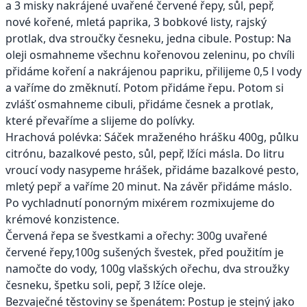
a 3 misky nakrájené uvařené červené řepy, sůl, pepř,
nové kořené, mletá paprika, 3 bobkové listy, rajský
protlak, dva stroučky česneku, jedna cibule. Postup: Na
oleji osmahneme všechnu kořenovou zeleninu, po chvíli
přidáme koření a nakrájenou papriku, přilijeme 0,5 l vody
a vaříme do změknutí. Potom přidáme řepu. Potom si
zvlášť osmahneme cibuli, přidáme česnek a protlak,
které převaříme a slijeme do polívky.
Hrachová polévka: Sáček mraženého hrášku 400g, půlku
citrónu, bazalkové pesto, sůl, pepř, lžíci másla. Do litru
vroucí vody nasypeme hrášek, přidáme bazalkové pesto,
mletý pepř a vaříme 20 minut. Na závěr přidáme máslo.
Po vychladnutí ponorným mixérem rozmixujeme do
krémové konzistence.
Červená řepa se švestkami a ořechy: 300g uvařené
červené řepy,100g sušených švestek, před použitím je
namočte do vody, 100g vlašských ořechu, dva stroužky
česneku, špetku soli, pepř, 3 lžíce oleje.
Bezvaječné těstoviny se špenátem: Postup je stejný jako