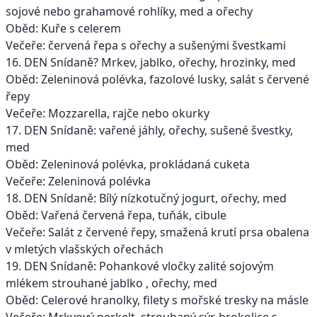
sojové nebo grahamové rohlíky, med a ořechy
Oběd: Kuře s celerem
Večeře: červená řepa s ořechy a sušenými švestkami
16. DEN Snídaně? Mrkev, jablko, ořechy, hrozinky, med
Oběd: Zeleninová polévka, fazolové lusky, salát s červené
řepy
Večeře: Mozzarella, rajče nebo okurky
17. DEN Snídaně: vařené jáhly, ořechy, sušené švestky,
med
Oběd: Zeleninová polévka, prokládaná cuketa
Večeře: Zeleninová polévka
18. DEN Snídaně: Bílý nízkotučný jogurt, ořechy, med
Oběd: Vařená červená řepa, tuňák, cibule
Večeře: Salát z červené řepy, smažená krutí prsa obalena
v mletých vlašských ořechách
19. DEN Snídaně: Pohankové vločky zalité sojovým
mlékem strouhané jablko , ořechy, med
Oběd: Celerové hranolky, filety s mořské tresky na másle
Večeře: Mrkvový perkelt, strouhaný sýr, brokolice s