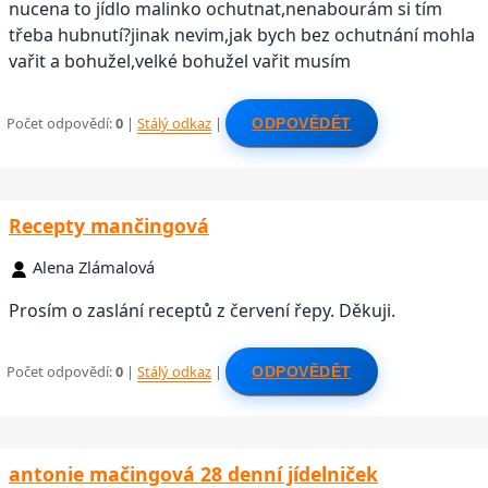
nucena to jídlo malinko ochutnat,nenabourám si tím
třeba hubnutí?jinak nevim,jak bych bez ochutnání mohla
vařit a bohužel,velké bohužel vařit musím
Počet odpovědí:
0
|
Stálý odkaz
|
ODPOVĚDĚT
Recepty mančingová
Alena Zlámalová
Prosím o zaslání receptů z červení řepy. Děkuji.
Počet odpovědí:
0
|
Stálý odkaz
|
ODPOVĚDĚT
antonie mačingová 28 denní jídelniček