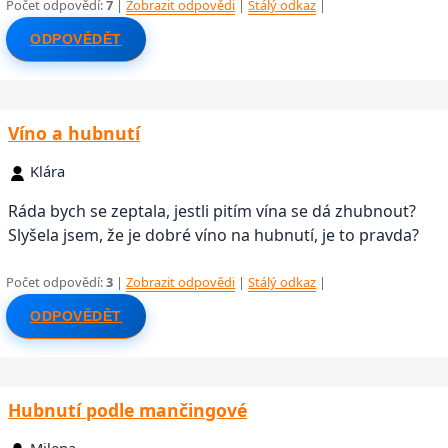
Počet odpovědí:
7
|
Zobrazit odpovědi
|
Stálý odkaz
|
ODPOVĚDĚT
Víno a hubnutí
Klára
Ráda bych se zeptala, jestli pitím vína se dá zhubnout?
Slyšela jsem, že je dobré víno na hubnutí, je to pravda?
Počet odpovědí:
3
|
Zobrazit odpovědi
|
Stálý odkaz
|
ODPOVĚDĚT
Hubnutí podle mančingové
Milena