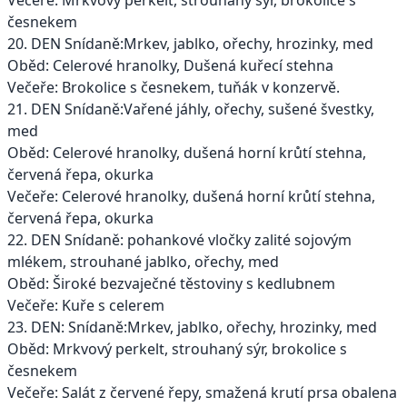
česnekem
20. DEN Snídaně:Mrkev, jablko, ořechy, hrozinky, med
Oběd: Celerové hranolky, Dušená kuřecí stehna
Večeře: Brokolice s česnekem, tuňák v konzervě.
21. DEN Snídaně:Vařené jáhly, ořechy, sušené švestky,
med
Oběd: Celerové hranolky, dušená horní krůtí stehna,
červená řepa, okurka
Večeře: Celerové hranolky, dušená horní krůtí stehna,
červená řepa, okurka
22. DEN Snídaně: pohankové vločky zalité sojovým
mlékem, strouhané jablko, ořechy, med
Oběd: Široké bezvaječné těstoviny s kedlubnem
Večeře: Kuře s celerem
23. DEN: Snídaně:Mrkev, jablko, ořechy, hrozinky, med
Oběd: Mrkvový perkelt, strouhaný sýr, brokolice s
česnekem
Večeře: Salát z červené řepy, smažená krutí prsa obalena