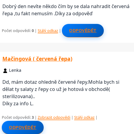
Dobrý den nevíte někdo čím by se dala nahradit červená
řepa ,tu fakt nemusím .Díky za odpověď
Počet odpovědí:
0
|
Stálý odkaz
|
ODPOVĚDĚT
Mačingová ( červená řepa)
Lenka
Dd, mám dotaz ohledně červené řepy.Mohla bych si
dělat ty salaty z řepy co už je hotová v obchodě(
sterilizovana)..
Díky za info L.
Počet odpovědí:
3
|
Zobrazit odpovědi
|
Stálý odkaz
|
ODPOVĚDĚT