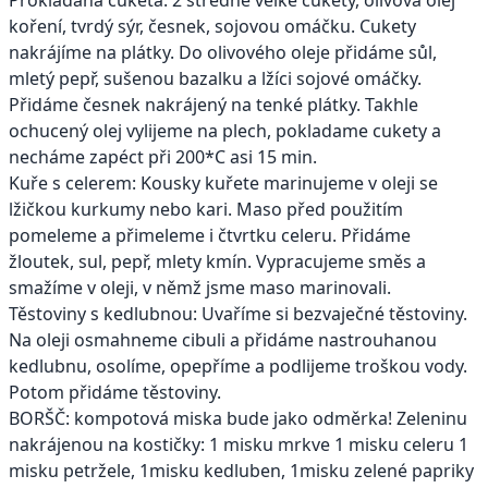
koření, tvrdý sýr, česnek, sojovou omáčku. Cukety
nakrájíme na plátky. Do olivového oleje přidáme sůl,
mletý pepř, sušenou bazalku a lžíci sojové omáčky.
Přidáme česnek nakrájený na tenké plátky. Takhle
ochucený olej vylijeme na plech, pokladame cukety a
necháme zapéct při 200*C asi 15 min.
Kuře s celerem: Kousky kuřete marinujeme v oleji se
lžičkou kurkumy nebo kari. Maso před použitím
pomeleme a přimeleme i čtvrtku celeru. Přidáme
žloutek, sul, pepř, mlety kmín. Vypracujeme směs a
smažíme v oleji, v němž jsme maso marinovali.
Těstoviny s kedlubnou: Uvaříme si bezvaječné těstoviny.
Na oleji osmahneme cibuli a přidáme nastrouhanou
kedlubnu, osolíme, opepříme a podlijeme troškou vody.
Potom přidáme těstoviny.
BORŠČ: kompotová miska bude jako odměrka! Zeleninu
nakrájenou na kostičky: 1 misku mrkve 1 misku celeru 1
misku petržele, 1misku kedluben, 1misku zelené papriky