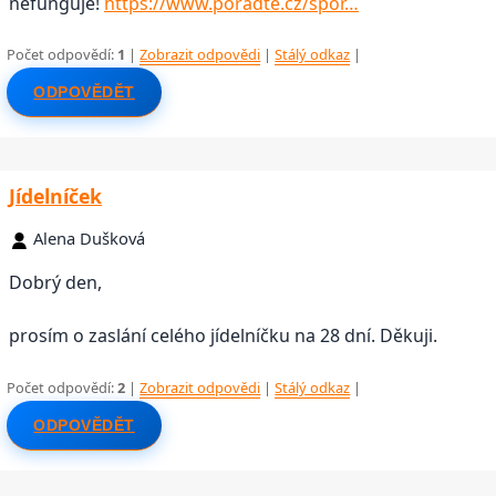
nefunguje!
https://www.poradte.cz/spor…
Počet odpovědí:
1
|
Zobrazit odpovědi
|
Stálý odkaz
|
ODPOVĚDĚT
Jídelníček
Alena Dušková
Dobrý den,
prosím o zaslání celého jídelníčku na 28 dní. Děkuji.
Počet odpovědí:
2
|
Zobrazit odpovědi
|
Stálý odkaz
|
ODPOVĚDĚT