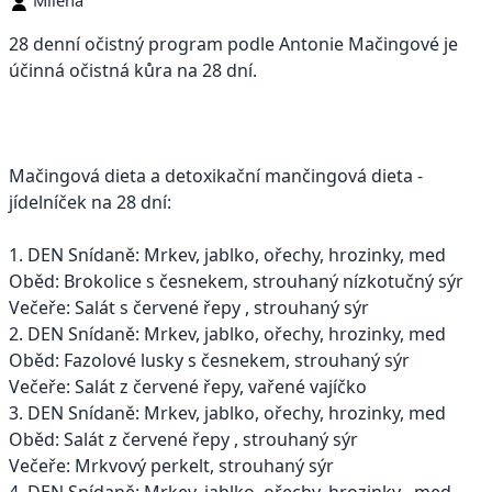
28 denní očistný program podle Antonie Mačingové je
účinná očistná kůra na 28 dní.
Mačingová dieta a detoxikační mančingová dieta -
jídelníček na 28 dní:
1. DEN Snídaně: Mrkev, jablko, ořechy, hrozinky, med
Oběd: Brokolice s česnekem, strouhaný nízkotučný sýr
Večeře: Salát s červené řepy , strouhaný sýr
2. DEN Snídaně: Mrkev, jablko, ořechy, hrozinky, med
Oběd: Fazolové lusky s česnekem, strouhaný sýr
Večeře: Salát z červené řepy, vařené vajíčko
3. DEN Snídaně: Mrkev, jablko, ořechy, hrozinky, med
Oběd: Salát z červené řepy , strouhaný sýr
Večeře: Mrkvový perkelt, strouhaný sýr
4. DEN Snídaně: Mrkev, jablko, ořechy, hrozinky , med