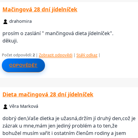
Mačingová 28 dní jídelníček
drahomira
prosím o zaslání " mančingová dieta jídelníček".
děkuji.
Počet odpovědí:
2
|
Zobrazit odpovědi
|
Stálý odkaz
|
ODPOVĚDĚT
Dieta mačingová 28 dní jídelníček
Věra Marková
dobrý den,Vaše dietka je užasná,držím jí druhý den,což je
zázrak u mne,mám jen jediný problém a to ten,že
bohužel musím vařit i ostatním členům rodiny a jsem