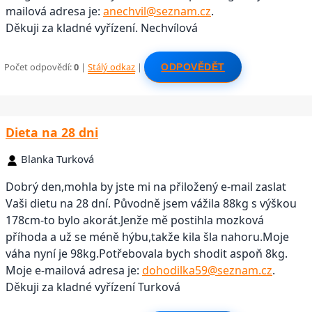
mailová adresa je:
anechvil@seznam.cz
.
Děkuji za kladné vyřízení. Nechvílová
Počet odpovědí:
0
|
Stálý odkaz
|
ODPOVĚDĚT
Dieta na 28 dni
Blanka Turková
Dobrý den,mohla by jste mi na přiložený e-mail zaslat
Vaši dietu na 28 dní. Původně jsem vážila 88kg s výškou
178cm-to bylo akorát.Jenže mě postihla mozková
příhoda a už se méně hýbu,takže kila šla nahoru.Moje
váha nyní je 98kg.Potřebovala bych shodit aspoň 8kg.
Moje e-mailová adresa je:
dohodilka59@seznam.cz
.
Děkuji za kladné vyřízení Turková