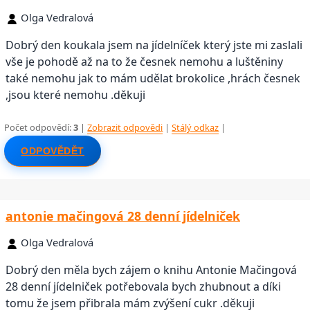
Olga Vedralová
Dobrý den koukala jsem na jídelníček který jste mi zaslali
vše je pohodě až na to že česnek nemohu a luštěniny
také nemohu jak to mám udělat brokolice ,hrách česnek
,jsou které nemohu .děkuji
Počet odpovědí:
3
|
Zobrazit odpovědi
|
Stálý odkaz
|
ODPOVĚDĚT
antonie mačingová 28 denní jídelniček
Olga Vedralová
Dobrý den měla bych zájem o knihu Antonie Mačingová
28 denní jídelniček potřebovala bych zhubnout a díki
tomu že jsem přibrala mám zvýšení cukr .děkuji