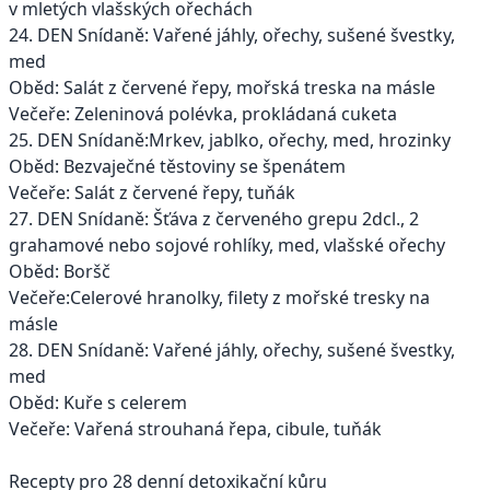
v mletých vlašských ořechách
24. DEN Snídaně: Vařené jáhly, ořechy, sušené švestky,
med
Oběd: Salát z červené řepy, mořská treska na másle
Večeře: Zeleninová polévka, prokládaná cuketa
25. DEN Snídaně:Mrkev, jablko, ořechy, med, hrozinky
Oběd: Bezvaječné těstoviny se špenátem
Večeře: Salát z červené řepy, tuňák
27. DEN Snídaně: Šťáva z červeného grepu 2dcl., 2
grahamové nebo sojové rohlíky, med, vlašské ořechy
Oběd: Boršč
Večeře:Celerové hranolky, filety z mořské tresky na
másle
28. DEN Snídaně: Vařené jáhly, ořechy, sušené švestky,
med
Oběd: Kuře s celerem
Večeře: Vařená strouhaná řepa, cibule, tuňák
Recepty pro 28 denní detoxikační kůru