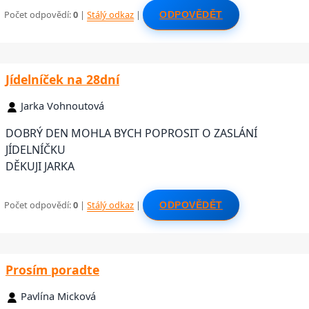
Počet odpovědí:
0
|
Stálý odkaz
|
ODPOVĚDĚT
Jídelníček na 28dní
Jarka Vohnoutová
DOBRÝ DEN MOHLA BYCH POPROSIT O ZASLÁNÍ
JÍDELNÍČKU
DĚKUJI JARKA
Počet odpovědí:
0
|
Stálý odkaz
|
ODPOVĚDĚT
Prosím poradte
Pavlína Micková