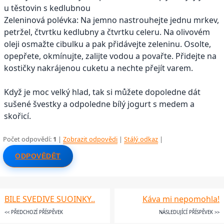
u těstovin s kedlubnou
Zeleninová polévka: Na jemno nastrouhejte jednu mrkev,
petržel, čtvrtku kedlubny a čtvrtku celeru. Na olivovém
oleji osmažte cibulku a pak přidávejte zeleninu. Osolte,
opepřete, okmínujte, zalijte vodou a povařte. Přidejte na
kostičky nakrájenou cuketu a nechte přejít varem.
Když je moc velký hlad, tak si můžete dopoledne dát
sušené švestky a odpoledne bílý jogurt s medem a
skořicí.
Počet odpovědí:
1
|
Zobrazit odpovědi
|
Stálý odkaz
|
ODPOVĚDĚT
BILE SVEDIVE SUOINKY..
Káva mi nepomohla!
<< PŘEDCHOZÍ PŘÍSPĚVEK
NÁSLEDUJÍCÍ PŘÍSPĚVEK >>