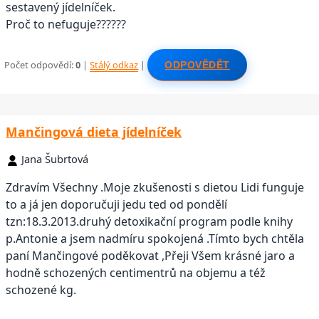
sestavený jídelníček.
Proč to nefuguje??????
Počet odpovědí:
0
|
Stálý odkaz
|
ODPOVĚDĚT
Mančingová dieta jídelníček
Jana Šubrtová
Zdravím Všechny .Moje zkušenosti s dietou Lidi funguje
to a já jen doporučuji jedu ted od pondělí
tzn:18.3.2013.druhý detoxikační program podle knihy
p.Antonie a jsem nadmíru spokojená .Tímto bych chtěla
paní Mančingové poděkovat ,Přeji Všem krásné jaro a
hodně schozených centimentrů na objemu a též
schozené kg.