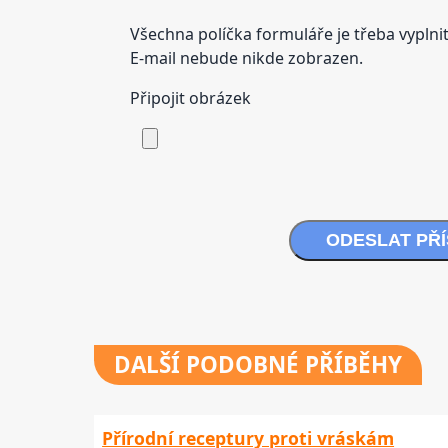
Všechna políčka formuláře je třeba vyplnit
E-mail nebude nikde zobrazen.
Připojit obrázek
ODESLAT PŘ
DALŠÍ
PODOBNÉ PŘÍBĚHY
Přírodní receptury proti vráskám