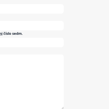
mi
číslo
sedm
.