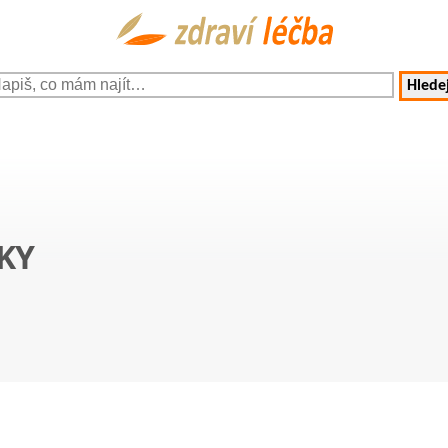
Hledej
KY