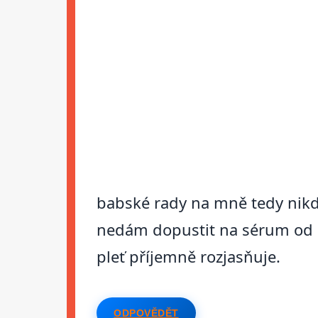
babské rady na mně tedy nikdy
nedám dopustit na sérum od F
pleť příjemně rozjasňuje.
ODPOVĚDĚT