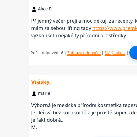
Alice P.
Příjemný večer přeji a moc děkuji za recepty.
mám za sebou lifting tady
https://www.premier
vyzkoušet i nějaké ty přírodní prostředky.
Počet odpovědí:
6
|
Zobrazit odpovědi
|
Stálý odkaz
|
Vrásky.
marie
Výborná je mexická přírodní kosmetika tepez
Je i léčivá bez kortikoidů a je prostě super. 
Je fakt dobrá...
M.