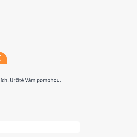
K
tních. Určitě Vám pomohou.