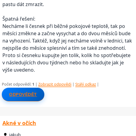
pastu dát zmrazit.
Špatná řešení:
Necháme li česnek při běžné pokojové teplotě, tak po
měsíci změkne a začne vysychat a do dvou měsíců bude
na vyhození. Taktéž, když jej necháme volně v lednici, tak
nejspíše do měsíce splesniví a tím se také znehodnotí.
Proto si česneku kupujte jen tolik, kolik ho spotřebujete
v následujících dvou týdnech nebo ho skladujte jak je
výše uvedeno.
Počet odpovědí:
1
|
Zobrazit odpovědi
|
Stálý odkaz
|
ODPOVĚDĚT
Akné v očích
jakub