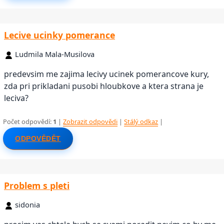
Lecive ucinky pomerance
Ludmila Mala-Musilova
predevsim me zajima lecivy ucinek pomerancove kury,
zda pri prikladani pusobi hloubkove a ktera strana je
leciva?
Počet odpovědí:
1
|
Zobrazit odpovědi
|
Stálý odkaz
|
ODPOVĚDĚT
Problem s pleti
sidonia