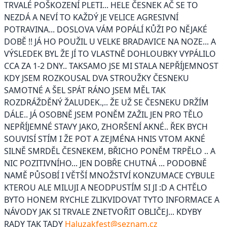
TRVALÉ POŠKOZENÍ PLETI... HELE ČESNEK AČ SE TO
NEZDÁ A NEVÍ TO KAŽDÝ JE VELICE AGRESIVNÍ
POTRAVINA... DOSLOVA VÁM POPÁLÍ KŮŽI PO NĚJAKÉ
DOBĚ !! JÁ HO POUŽIL U VELKE BRADAVICE NA NOZE... A
VÝSLEDEK BYL ŽE JÍ TO VLASTNĚ DOHLOUBKY VYPÁLILO
CCA ZA 1-2 DNY.. TAKSAMO JSE MI STALA NEPŘÍJEMNOST
KDY JSEM ROZKOUSAL DVA STROUŽKY ČESNEKU
SAMOTNÉ A ŠEL SPÁT RÁNO JSEM MĚL TAK
ROZDRÁŽDĚNÝ ŽALUDEK.,.. ŽE UŽ SE ČESNEKU DRŽÍM
DÁLE.. JÁ OSOBNĚ JSEM PONĚM ZAŽIL JEN PRO TĚLO
NEPŘÍJEMNÉ STAVY JAKO, ZHORŠENÍ AKNÉ.. ŘEK BYCH
SOUVISÍ STÍM I ŽE POT A ZEJMÉNA HNIS VTOM AKNÉ
SILNĚ SMRDĚL ČESNEKEM, BŘICHO PONĚM TRPĚLO .. A
NIC POZITIVNÍHO... JEN DOBŘE CHUTNÁ ... PODOBNĚ
NAMĚ PŮSOBÍ I VĚTŠÍ MNOŽSTVÍ KONZUMACE CYBULE
KTEROU ALE MILUJI A NEODPUSTÍM SI JI :D A CHTĚLO
BYTO HONEM RYCHLE ZLIKVIDOVAT TYTO INFORMACE A
NÁVODY JAK SI TRVALE ZNETVOŘIT OBLIČEJ... KDYBY
RADY TAK TADY
Haluzakfest@seznam.cz