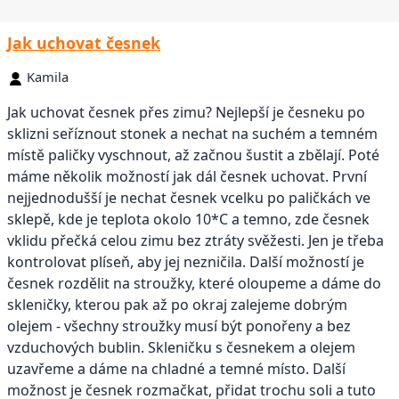
Jak uchovat česnek
Kamila
Jak uchovat česnek přes zimu? Nejlepší je česneku po
sklizni seříznout stonek a nechat na suchém a temném
místě paličky vyschnout, až začnou šustit a zbělají. Poté
máme několik možností jak dál česnek uchovat. První
nejjednodušší je nechat česnek vcelku po paličkách ve
sklepě, kde je teplota okolo 10*C a temno, zde česnek
vklidu přečká celou zimu bez ztráty svěžesti. Jen je třeba
kontrolovat plíseň, aby jej nezničila. Další možností je
česnek rozdělit na stroužky, které oloupeme a dáme do
skleničky, kterou pak až po okraj zalejeme dobrým
olejem - všechny stroužky musí být ponořeny a bez
vzduchových bublin. Skleničku s česnekem a olejem
uzavřeme a dáme na chladné a temné místo. Další
možnost je česnek rozmačkat, přidat trochu soli a tuto