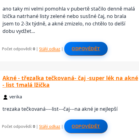
ano taky mi velmi pomohla v pubertě stačilo denně malá
lzička natrhané listy zelené nebo susšné čaj, no brala
jsem to 2-3x týdně, a akné zmizelo, no chtělo to delší
dobu vydžet...
Počet odpovědí:
0
|
Stálý odkaz
|
ODPOVĚDĚT
Akné - třezalka tečkovaná- čaj -super lék na akné
- list 1malá lžička
verika
trezaka tečkovaná----list---čaj---na akné je nejlepší
Počet odpovědí:
0
|
Stálý odkaz
|
ODPOVĚDĚT