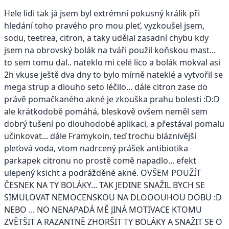
Hele lidi tak já jsem byl extrémní pokusný králik při
hledání toho pravého pro mou pleť, vyzkoušel jsem,
sodu, teetrea, citron, a taky udělal zasadní chybu kdy
jsem na obrovský bolák na tváři použil koňskou mast...
to sem tomu dal.. nateklo mi celé lico a bolák mokval asi
2h vkuse ještě dva dny to bylo mírně nateklé a vytvořil se
mega strup a dlouho seto léčilo... dále citron zase do
právě pomačkaného akné je zkouška prahu bolesti :D:D
ale krátkodobě pomáhá, bleskově ovšem neměl sem
dobrý tušení po dlouhodobé aplikaci, a přestával pomalu
učinkovat... dále Framykoin, teď trochu bláznivější
pleťová voda, vtom nadrcený prášek antibiotika
parkapek citronu no prostě comě napadlo... efekt
ulepený ksicht a podrážděné akné. OVŠEM POUŽÍT
ČESNEK NA TY BOLÁKY... TAK JEDINE SNAŽIL BYCH SE
SIMULOVAT NEMOCENSKOU NA DLOOOUHOU DOBU :D
NEBO ... NO NENAPADÁ MĚ JINÁ MOTIVACE KTOMU
ZVĚTŠIT A RAZANTNĚ ZHORŠIT TY BOLÁKY A SNAŽIT SE O