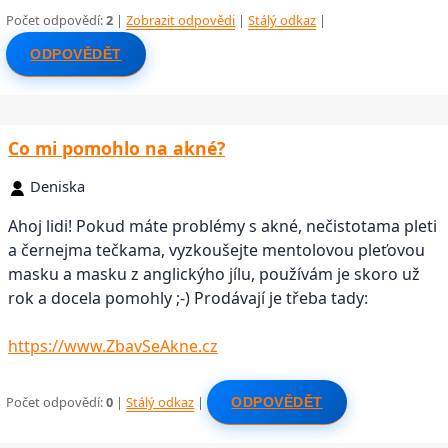
Počet odpovědí:
2
|
Zobrazit odpovědi
|
Stálý odkaz
|
ODPOVĚDĚT
Co mi pomohlo na akné?
Deniska
Ahoj lidi! Pokud máte problémy s akné, nečistotama pleti
a černejma tečkama, vyzkoušejte mentolovou pleťovou
masku a masku z anglickýho jílu, používám je skoro už
rok a docela pomohly ;-) Prodávají je třeba tady:
https://www.ZbavSeAkne.cz
Počet odpovědí:
0
|
Stálý odkaz
|
ODPOVĚDĚT