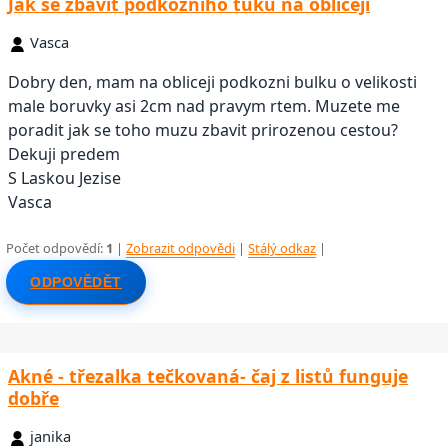
Jak se zbavit podkožního tuku na obličeji
Vasca
Dobry den, mam na obliceji podkozni bulku o velikosti
male boruvky asi 2cm nad pravym rtem. Muzete me
poradit jak se toho muzu zbavit prirozenou cestou?
Dekuji predem
S Laskou Jezise
Vasca
Počet odpovědí:
1
|
Zobrazit odpovědi
|
Stálý odkaz
|
ODPOVĚDĚT
Akné - třezalka tečkovaná- čaj z listů funguje
dobře
janika