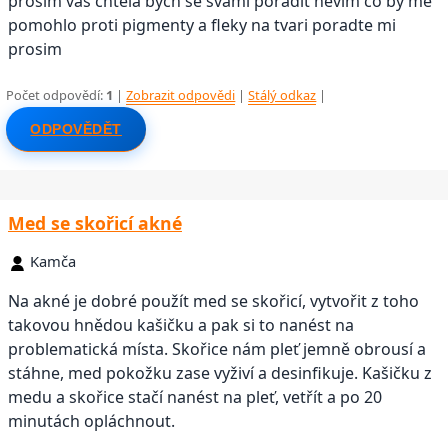
prosim vas chtela bych se svami poradit nevim co by me
pomohlo proti pigmenty a fleky na tvari poradte mi
prosim
Počet odpovědí:
1
|
Zobrazit odpovědi
|
Stálý odkaz
|
ODPOVĚDĚT
Med se skořicí akné
Kamča
Na akné je dobré použít med se skořicí, vytvořit z toho
takovou hnědou kašičku a pak si to nanést na
problematická místa. Skořice nám pleť jemně obrousí a
stáhne, med pokožku zase vyživí a desinfikuje. Kašičku z
medu a skořice stačí nanést na pleť, vetřít a po 20
minutách opláchnout.