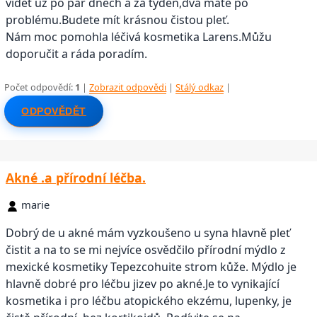
vidět už po pár dnech a za týden,dva máte po
problému.Budete mít krásnou čistou pleť.
Nám moc pomohla léčivá kosmetika Larens.Můžu
doporučit a ráda poradím.
Počet odpovědí:
1
|
Zobrazit odpovědi
|
Stálý odkaz
|
ODPOVĚDĚT
Akné .a přírodní léčba.
marie
Dobrý de u akné mám vyzkoušeno u syna hlavně pleť
čistit a na to se mi nejvíce osvědčilo přírodní mýdlo z
mexické kosmetiky Tepezcohuite strom kůže. Mýdlo je
hlavně dobré pro léčbu jizev po akné.Je to vynikající
kosmetika i pro léčbu atopického ekzému, lupenky, je