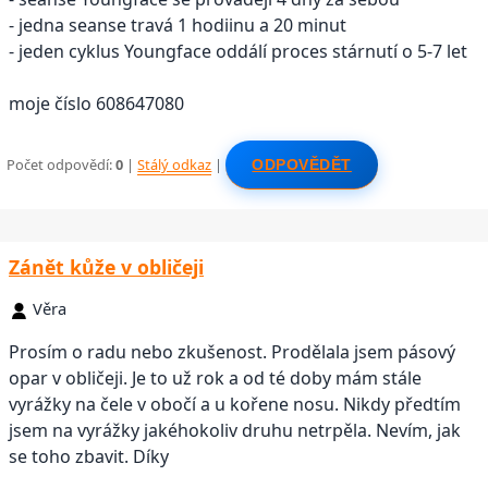
- jedna seanse travá 1 hodiinu a 20 minut
- jeden cyklus Youngface oddálí proces stárnutí o 5-7 let
moje číslo 608647080
Počet odpovědí:
0
|
Stálý odkaz
|
ODPOVĚDĚT
Zánět kůže v obličeji
Věra
Prosím o radu nebo zkušenost. Prodělala jsem pásový
opar v obličeji. Je to už rok a od té doby mám stále
vyrážky na čele v obočí a u kořene nosu. Nikdy předtím
jsem na vyrážky jakéhokoliv druhu netrpěla. Nevím, jak
se toho zbavit. Díky