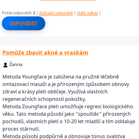
Počet odpovědí:
2
|
Zobrazit odpovědi
|
Stálý odkaz
|
ODPOVĚDĚT
Pomůže zbavit akné a vraskám
Žanna
Metoda Youngface je založena na pružné léčebně
omlazovací masaži a je přirozeným způsobem obnovy
zdraví a krásy pleti obličeje. Využívá vlastních
regeneračních schopností pokožky.
Metoda Zoungface pleti umožňuje regresi biologického
věku. Tato metoda působí jako "spouštěc" přirozených
pochodů, vlastních pletí o 10-20 let mladší a tím oddaluje
proces stárnutí.
Metoda působí podpůrně a obnovuje tonus svalstva