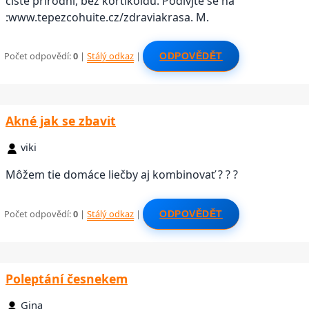
čistě přírodní, bez kortikoidů. Podívjte se na
:www.tepezcohuite.cz/zdraviakrasa. M.
Počet odpovědí:
0
|
Stálý odkaz
|
ODPOVĚDĚT
Akné jak se zbavit
viki
Môžem tie domáce liečby aj kombinovať ? ? ?
Počet odpovědí:
0
|
Stálý odkaz
|
ODPOVĚDĚT
Poleptání česnekem
Gina