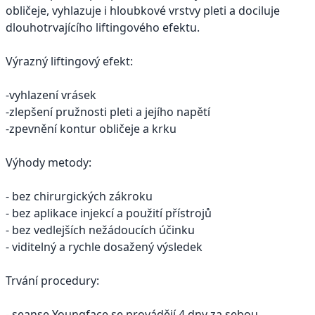
obličeje, vyhlazuje i hloubkové vrstvy pleti a dociluje
dlouhotrvajícího liftingového efektu.
Výrazný liftingový efekt:
-vyhlazení vrásek
-zlepšení pružnosti pleti a jejího napětí
-zpevnění kontur obličeje a krku
Výhody metody:
- bez chirurgických zákroku
- bez aplikace injekcí a použití přístrojů
- bez vedlejších nežádoucích účinku
- viditelný a rychle dosažený výsledek
Trvání procedury:
- seanse Youngface se provádějí 4 dny za sebou