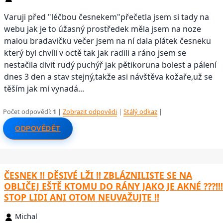
Varuji před "léčbou česnekem"přečetla jsem si tady na
webu jak je to úžasný prostředek měla jsem na noze
malou bradavičku večer jsem na ní dala plátek česneku
který byl chvíli v octě tak jak radili a ráno jsem se
nestačila divit rudý puchýř jak pětikoruna bolest a pálení
dnes 3 den a stav stejný,takže asi návštěva kožaře,už se
těším jak mi vynadá...
Počet odpovědí:
1
|
Zobrazit odpovědi
|
Stálý odkaz
|
ODPOVĚDĚT
ČESNEK !! DĚSIVÉ LŽI !! ZBLÁZNILISTE SE NA
OBLIČEJ EŠTĚ KTOMU DO RÁNY JAKO JE AKNÉ ???!!!
STOP LIDI ANI OTOM NEUVAŽUJTE !!
Michal