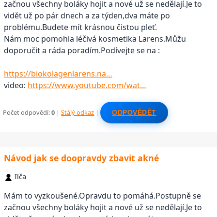
začnou všechny boláky hojit a nové už se nedělají.Je to
vidět už po pár dnech a za týden,dva máte po
problému.Budete mít krásnou čistou pleť.
Nám moc pomohla léčivá kosmetika Larens.Můžu
doporučit a ráda poradím.Podívejte se na :
https://biokolagenlarens.na…
video:
https://www.youtube.com/wat…
Počet odpovědí:
0
|
Stálý odkaz
|
ODPOVĚDĚT
Návod jak se doopravdy zbavit akné
Ilča
Mám to vyzkoušené.Opravdu to pomáhá.Postupně se
začnou všechny boláky hojit a nové už se nedělají.Je to