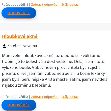
Počet odpovědí:
1
|
Zobrazit odpovědi
|
Stálý odkaz
|
ODPOVĚDĚT
Hloubkové akné
Kateřina Novotná
Mám velmi hloubkové akné, už dlouho se kvůli tomu
trápím. Je to bolestivé a dost viditelné. Dělají se mi totiž
vyloženě boule. Vůbec nevím proč, chtěla bych zjistit
příčinu, dříve jsem tím vůbec netrpěla....u kožní lékařky
jsem byla, beru nějaké ATB a mastě, zatím, jsem neviděla
nějakou změnu k lepšímu.
Počet odpovědí:
2
|
Zobrazit odpovědi
|
Stálý odkaz
|
ODPOVĚDĚT