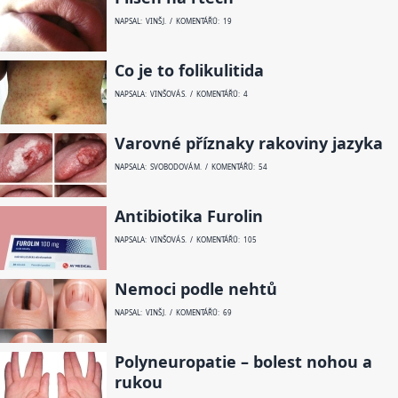
NAPSAL: VINŠ J. / KOMENTÁŘŮ: 19
Co je to folikulitida
NAPSALA: VINŠOVÁ S. / KOMENTÁŘŮ: 4
Varovné příznaky rakoviny jazyka
NAPSALA: SVOBODOVÁ M. / KOMENTÁŘŮ: 54
Antibiotika Furolin
NAPSALA: VINŠOVÁ S. / KOMENTÁŘŮ: 105
Nemoci podle nehtů
NAPSAL: VINŠ J. / KOMENTÁŘŮ: 69
Polyneuropatie – bolest nohou a
rukou