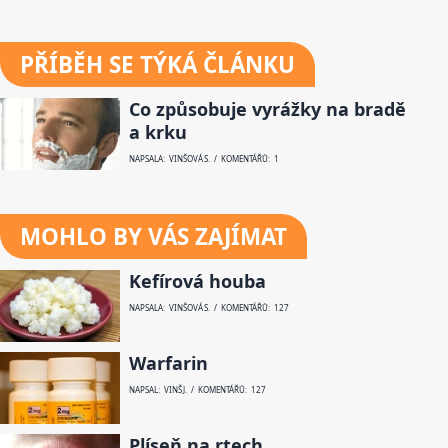
PŘÍBĚH SE TÝKÁ ČLÁNKU
Co způsobuje vyrážky na bradě
a krku
NAPSALA: VINŠOVÁ S. / KOMENTÁŘŮ: 1
MOHLO BY VÁS ZAJÍMAT
Kefírová houba
NAPSALA: VINŠOVÁ S. / KOMENTÁŘŮ: 127
Warfarin
NAPSAL: VINŠ J. / KOMENTÁŘŮ: 127
Plíseň na rtech