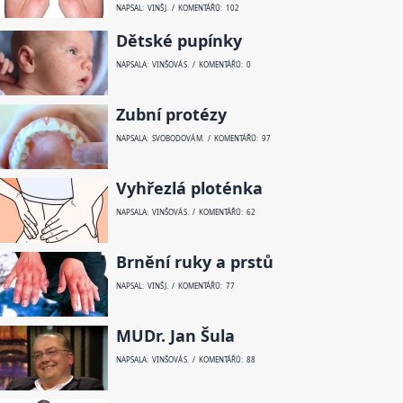
NAPSAL: VINŠ J. / KOMENTÁŘŮ: 102
Dětské pupínky
NAPSALA: VINŠOVÁ S. / KOMENTÁŘŮ: 0
Zubní protézy
NAPSALA: SVOBODOVÁ M. / KOMENTÁŘŮ: 97
Vyhřezlá ploténka
NAPSALA: VINŠOVÁ S. / KOMENTÁŘŮ: 62
Brnění ruky a prstů
NAPSAL: VINŠ J. / KOMENTÁŘŮ: 77
MUDr. Jan Šula
NAPSALA: VINŠOVÁ S. / KOMENTÁŘŮ: 88