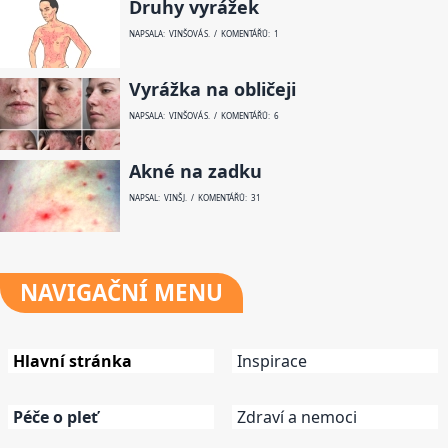
Druhy vyrážek
NAPSALA: VINŠOVÁ S. / KOMENTÁŘŮ: 1
Vyrážka na obličeji
NAPSALA: VINŠOVÁ S. / KOMENTÁŘŮ: 6
Akné na zadku
NAPSAL: VINŠ J. / KOMENTÁŘŮ: 31
NAVIGAČNÍ
MENU
Hlavní stránka
Inspirace
Péče o pleť
Zdraví a nemoci