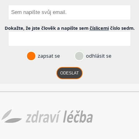
Dokažte, že jste člověk a napište sem
číslicemi
číslo
sedm
.
zapsat se
odhlásit se
ODESLAT