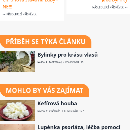
NE!!!
NÁSLEDUJÍCÍ PŘÍSPĚVEK >>
<< PŘEDCHOZÍ PŘÍSPĚVEK
PŘÍBĚH SE TÝKÁ ČLÁNKU
Bylinky pro krásu vlasů
NAPSALA: FÁBRYOVÁ J. / KOMENTÁŘŮ: 15
MOHLO BY VÁS ZAJÍMAT
Kefírová houba
NAPSALA: VINŠOVÁ S. / KOMENTÁŘŮ: 127
Lupénka psoriáza, léčba pomocí