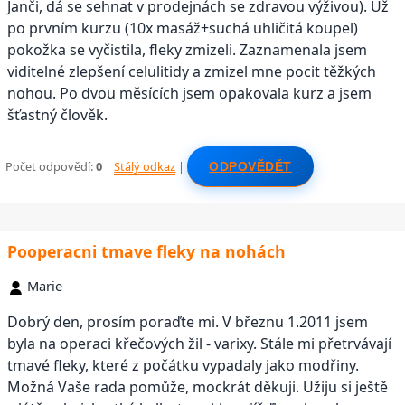
Janči, dá se sehnat v prodejnách se zdravou výživou). Už
po prvním kurzu (10x masáž+suchá uhličitá koupel)
pokožka se vyčistila, fleky zmizeli. Zaznamenala jsem
viditelné zlepšení celulitidy a zmizel mne pocit těžkých
nohou. Po dvou měsících jsem opakovala kurz a jsem
šťastný člověk.
Počet odpovědí:
0
|
Stálý odkaz
|
ODPOVĚDĚT
Pooperacni tmave fleky na nohách
Marie
Dobrý den, prosím poraďte mi. V březnu 1.2011 jsem
byla na operaci křečových žil - varixy. Stále mi přetrvávají
tmavé fleky, které z počátku vypadaly jako modřiny.
Možná Vaše rada pomůže, mockrát děkuji. Užiju si ještě