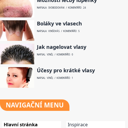
Možnosti léčby lupénky
NAPSALA: SVOBODOVÁ M. / KOMENTÁŘŮ: 24
Boláky ve vlasech
NAPSALA: VINŠOVÁ S. / KOMENTÁŘŮ: 5
Jak nagelovat vlasy
NAPSAL: VINŠ J. / KOMENTÁŘŮ: 0
Účesy pro krátké vlasy
NAPSAL: VINŠ J. / KOMENTÁŘŮ: 1
NAVIGAČNÍ
MENU
Hlavní stránka
Inspirace