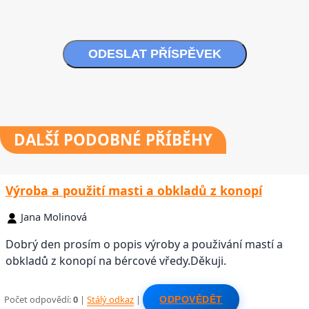
ODESLAT PŘÍSPĚVEK
DALŠÍ
PODOBNÉ PŘÍBĚHY
Výroba a použití masti a obkladů z konopí
Jana Molinová
Dobrý den prosím o popis výroby a použivání mastí a
obkladů z konopí na bércové vředy.Děkuji.
Počet odpovědí:
0
|
Stálý odkaz
|
ODPOVĚDĚT