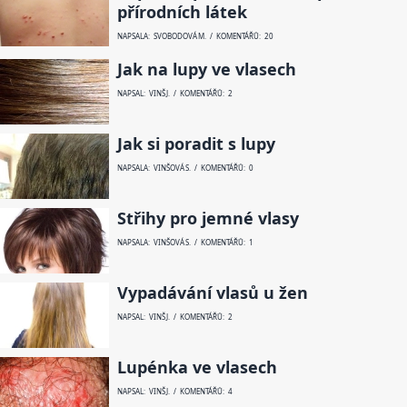
přírodních látek
NAPSALA: SVOBODOVÁ M. / KOMENTÁŘŮ: 20
Jak na lupy ve vlasech
NAPSAL: VINŠ J. / KOMENTÁŘŮ: 2
Jak si poradit s lupy
NAPSALA: VINŠOVÁ S. / KOMENTÁŘŮ: 0
Střihy pro jemné vlasy
NAPSALA: VINŠOVÁ S. / KOMENTÁŘŮ: 1
Vypadávání vlasů u žen
NAPSAL: VINŠ J. / KOMENTÁŘŮ: 2
Lupénka ve vlasech
NAPSAL: VINŠ J. / KOMENTÁŘŮ: 4