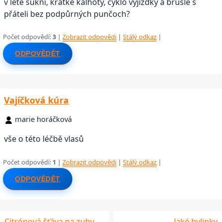
v létě sukni, kratké kalhoty, cyklo vyjížďky a brusle s
přáteli bez podpůrných punčoch?
Počet odpovědí:
3
|
Zobrazit odpovědi
|
Stálý odkaz
|
ODPOVĚDĚT
Vajíčková kúra
marie horáčková
vše o této léčbě vlasů
Počet odpovědí:
1
|
Zobrazit odpovědi
|
Stálý odkaz
|
ODPOVĚDĚT
Citrónová šťáva na zuby -
Jaké bylinky