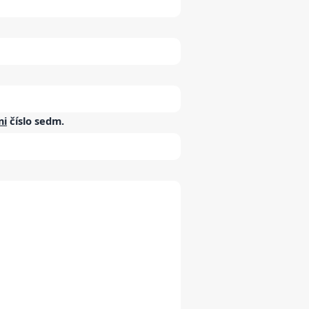
mi
číslo
sedm
.