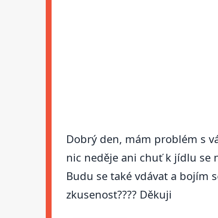
Dobrý den, mám problém s váh
nic neděje ani chuť k jídlu se
Budu se také vdávat a bojím 
zkusenost???? Děkuji