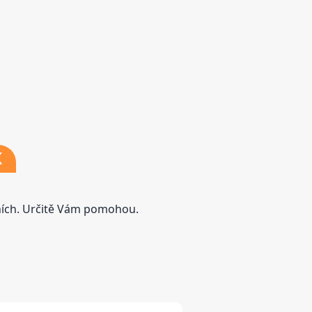
K
tních. Určitě Vám pomohou.