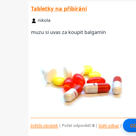
Tabletky na přibírání
nikola
muzu si uvas za koupit balgamin
Zvětšit obrázek
| Počet odpovědí:
0
|
Stálý odkaz
|
O