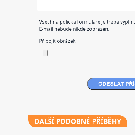
Všechna políčka formuláře je třeba vyplnit
E-mail nebude nikde zobrazen.
Připojit obrázek
ODESLAT PŘ
DALŠÍ
PODOBNÉ PŘÍBĚHY