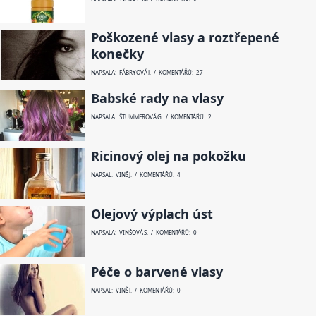
Poškozené vlasy a roztřepené
konečky
NAPSALA: FÁBRYOVÁ J. / KOMENTÁŘŮ: 27
Babské rady na vlasy
NAPSALA: ŠTUMMEROVÁ G. / KOMENTÁŘŮ: 2
Ricinový olej na pokožku
NAPSAL: VINŠ J. / KOMENTÁŘŮ: 4
Olejový výplach úst
NAPSALA: VINŠOVÁ S. / KOMENTÁŘŮ: 0
Péče o barvené vlasy
NAPSAL: VINŠ J. / KOMENTÁŘŮ: 0