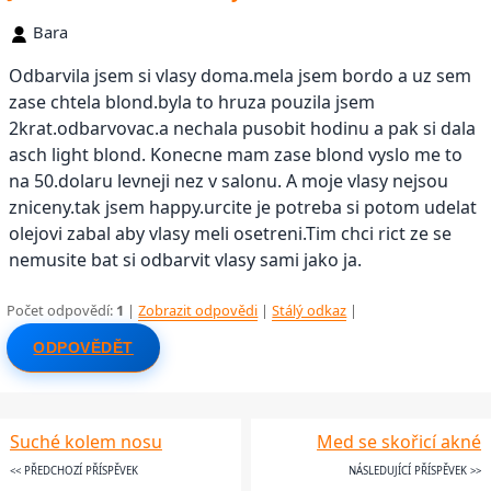
Bara
Odbarvila jsem si vlasy doma.mela jsem bordo a uz sem
zase chtela blond.byla to hruza pouzila jsem
2krat.odbarvovac.a nechala pusobit hodinu a pak si dala
asch light blond. Konecne mam zase blond vyslo me to
na 50.dolaru levneji nez v salonu. A moje vlasy nejsou
zniceny.tak jsem happy.urcite je potreba si potom udelat
olejovi zabal aby vlasy meli osetreni.Tim chci rict ze se
nemusite bat si odbarvit vlasy sami jako ja.
Počet odpovědí:
1
|
Zobrazit odpovědi
|
Stálý odkaz
|
ODPOVĚDĚT
Suché kolem nosu
Med se skořicí akné
<< PŘEDCHOZÍ PŘÍSPĚVEK
NÁSLEDUJÍCÍ PŘÍSPĚVEK >>