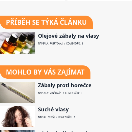
PŘÍBĚH SE TÝKÁ ČLÁNKU
Olejové zábaly na vlasy
NAPSALA: FÁBRYOVÁ J. / KOMENTÁŘŮ: 6
MOHLO BY VÁS ZAJÍMAT
Zábaly proti horečce
NAPSALA: VINŠOVÁ S. / KOMENTÁŘŮ: 0
Suché vlasy
NAPSAL: VINŠ J. / KOMENTÁŘŮ: 1