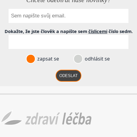
Dokažte, že jste člověk a napište sem
číslicemi
číslo
sedm
.
zapsat se
odhlásit se
ODESLAT