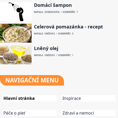
Domácí šampon
NAPSALA: SVOBODOVÁ M. / KOMENTÁŘŮ: 7
Celerová pomazánka - recept
NAPSALA: VINŠOVÁ S. / KOMENTÁŘŮ: 0
Lněný olej
NAPSALA: VINŠOVÁ S. / KOMENTÁŘŮ: 1
NAVIGAČNÍ
MENU
Hlavní stránka
Inspirace
Péče o pleť
Zdraví a nemoci