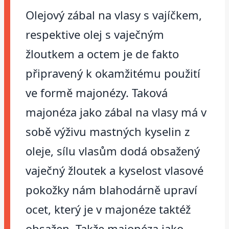
Olejový zábal na vlasy s vajíčkem,
respektive olej s vaječným
žloutkem a octem je de fakto
připravený k okamžitému použití
ve formě majonézy. Taková
majonéza jako zábal na vlasy má v
sobě výživu mastných kyselin z
oleje, sílu vlasům dodá obsažený
vaječný žloutek a kyselost vlasové
pokožky nám blahodárně upraví
ocet, který je v majonéze taktéž
obsažen. Takže majonéza jako