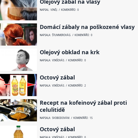
Olejový zábal na vlasy
NAPSAL: VINŠ J. / KOMENTÁŘŮ: 0
Domácí zábaly na poškozené vlasy
NAPSALA: ŠTUMMEROVÁ G. / KOMENTÁŘŮ: 0
Olejový obklad na krk
NAPSALA: VINŠOVÁ S. / KOMENTÁŘŮ: 0
Octový zábal
NAPSALA: VINŠOVÁ S. / KOMENTÁŘŮ: 2
Recept na kofeinový zábal proti
celulitidě
NAPSALA: SVOBODOVÁ M. / KOMENTÁŘŮ: 15
Octový zábal
NAPSALA: VINŠOVÁ S. / KOMENTÁŘŮ: 0