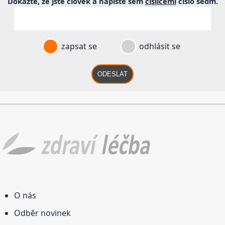
Dokažte, že jste člověk a napište sem
číslicemi
číslo
sedm
.
zapsat se
odhlásit se
ODESLAT
O nás
Odběr novinek