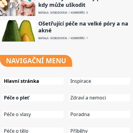
kdy může uškodit
NAPSALA: SVOBODOVÁ M. / KOMENTÁŘŮ: 0
Ošetřující péče na velké póry a na
akné
NAPSALA: SVOBODOVÁ M. / KOMENTÁŘŮ: 1
NAVIGAČNÍ
MENU
Hlavní stránka
Inspirace
Péče o pleť
Zdraví a nemoci
Péče o vlasy
Poradna
Péče o tělo
Příběhy