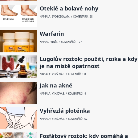
Oteklé a bolavé nohy
NAPSALA: SVOBODOVÁ M. / KOMENTÁŘŮ: 28
Warfarin
NAPSAL: VINŠ J. / KOMENTÁŘŮ: 127
Lugolův roztok: použití, rizika a kdy
je na místě opatrnost
NAPSALA: VINŠOVÁ S. / KOMENTÁŘŮ: 0
Jak na akné
NAPSALA: VINŠOVÁ S. / KOMENTÁŘŮ: 4
Vyhřezlá ploténka
NAPSALA: VINŠOVÁ S. / KOMENTÁŘŮ: 62
Fosfátový roztok: kdy pomáhá a