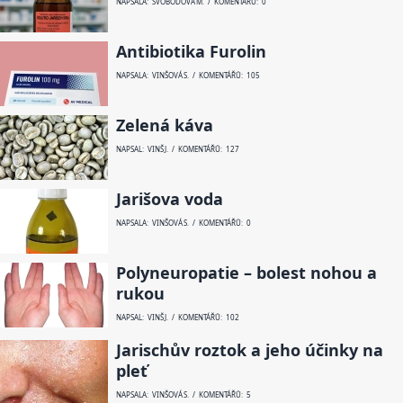
NAPSALA: SVOBODOVÁ M. / KOMENTÁŘŮ: 0
Antibiotika Furolin
NAPSALA: VINŠOVÁ S. / KOMENTÁŘŮ: 105
Zelená káva
NAPSAL: VINŠ J. / KOMENTÁŘŮ: 127
Jarišova voda
NAPSALA: VINŠOVÁ S. / KOMENTÁŘŮ: 0
Polyneuropatie – bolest nohou a
rukou
NAPSAL: VINŠ J. / KOMENTÁŘŮ: 102
Jarischův roztok a jeho účinky na
pleť
NAPSALA: VINŠOVÁ S. / KOMENTÁŘŮ: 5