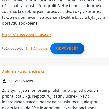
něj si nahrát vlastní fotografii. Velký bonus je doprava
zdarma. Já osobně jsem pracovala dva roky v kavárně,
takže se domnívám, že poznám kvalitní kávu a byla jsem
opravdu spokojená.
https://www.vlastnikava.cz
Počet odpovědí:
0
|
Stálý odkaz
|
ODPOVĚDĚT
Zelena kava diskuse
ing. Vaclav Kvet
Za 3 tydny jsem pri brani pilulek rano a pred obedem
pribral cca 3 kg. Nepozuruji zadny ucinek. Navic
inzerovane vzraceni penez nelze uskutecnit, alespon
nevim jak a kde. Vse je anonimni, zkratka pochybne.