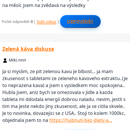
na měsíc jsem na zvědavá na výsledky
Počet odpovědí:
0
|
Stálý odkaz
|
ODPOVĚDĚT
Zelená káva diskuse
Miki.nnn
Ja si myslim, ze pit zelenou kavu je blbost... ja mam
zkusenost s tabletami ze zeleneho kavoveho extraktu..(je
to neprazena kava) a jsem s vysledkem moc spokojena..
Hubla jsem, aniz bych se omezovala v jidle a kazda
tableta mi ddodala energii dobrou naladu. nevim, jestli s
tim ma jeste nekdo jiny zkusenost, ale ja se citila skvele..
Je to novinka, dovazejici se z USA.. Stoji to kolem 1000kc,
objednala jsem to na
https://hubnuti-bez-diety-a…