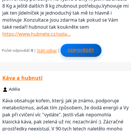
8 Kg a ještě dalších 8 kg zhubnout potřebuju.Vyhovuje mi
jak ten jídelníček je jednoduchý tak mě to hlavně i
motivuje .Konzultace jsou zdarma tak pokud se Vám
také nedaří hubnout tak koukněte sem
https://www.hubnete.cz/opla…
Počet odpovědí:
0
|
Stálý odkaz
|
ODPOVĚDĚT
Káva a hubnutí
Adéla
Káva obsahuje kofein, který, jak je známo, podporuje
metabolizmus, avšak tím způsobem, že dodá energii a Vy
pak při cvičení víc "vydáte". Jestli však nepomohla
klasická káva, pak zelená už nic nezachrání :). Zázračné
prostředky neexistují. V 90-tych letech naletělo mnoho