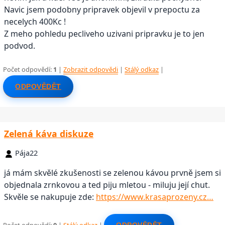
Navic jsem podobny pripravek objevil v prepoctu za
necelych 400Kc !
Z meho pohledu pecliveho uzivani pripravku je to jen
podvod.
Počet odpovědí:
1
|
Zobrazit odpovědi
|
Stálý odkaz
|
ODPOVĚDĚT
Zelená káva diskuze
Pája22
já mám skvělé zkušenosti se zelenou kávou prvně jsem si
objednala zrnkovou a ted piju mletou - miluju její chut.
Skvěle se nakupuje zde:
https://www.krasaprozeny.cz…