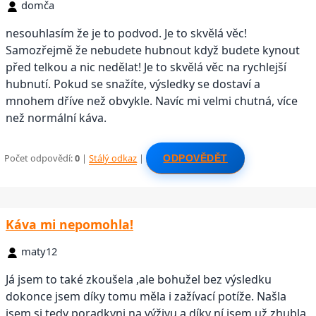
domča
nesouhlasím že je to podvod. Je to skvělá věc!
Samozřejmě že nebudete hubnout když budete kynout
před telkou a nic nedělat! Je to skvělá věc na rychlejší
hubnutí. Pokud se snažíte, výsledky se dostaví a
mnohem dříve než obvykle. Navíc mi velmi chutná, více
než normální káva.
Počet odpovědí:
0
|
Stálý odkaz
|
ODPOVĚDĚT
Káva mi nepomohla!
maty12
Já jsem to také zkoušela ,ale bohužel bez výsledku
dokonce jsem díky tomu měla i zažívací potíže. Našla
jsem si tedy poradkyni na výživu a díky ní jsem už zhubla