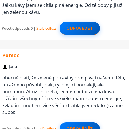
šálku kávy jsem se cítila plná energie. Od té doby piji už
jen zelenou kávu.
Počet odpovědí:
0
|
Stálý odkaz
|
ODPOVĚDĚT
Pomoc
Jana
obecně platí, že zelené potraviny prospívají našemu tělu,
u každého působí jinak, rychleji či pomaleji, ale
pomohou. Ať už chlorella, ječmen nebo zelená káva.
Užívám všechny, cítím se skvěle, mám spoustu energie,
zvládám mnohem více věcí a ztratila jsem 5 kilo :) za mě
super.
Počet odpovědí:
0
|
Stálý odkaz
|
ODPOVĚDĚT