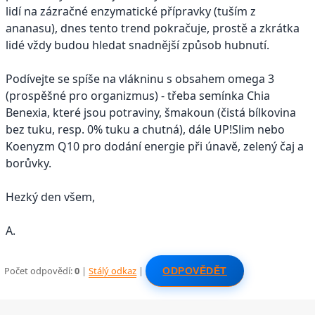
lidí na zázračné enzymatické přípravky (tuším z
ananasu), dnes tento trend pokračuje, prostě a zkrátka
lidé vždy budou hledat snadnější způsob hubnutí.
Podívejte se spíše na vlákninu s obsahem omega 3
(prospěšné pro organizmus) - třeba semínka Chia
Benexia, které jsou potraviny, šmakoun (čistá bílkovina
bez tuku, resp. 0% tuku a chutná), dále UP!Slim nebo
Koenyzm Q10 pro dodání energie při únavě, zelený čaj a
borůvky.
Hezký den všem,
A.
Počet odpovědí:
0
|
Stálý odkaz
|
ODPOVĚDĚT