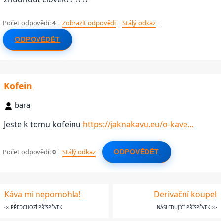
Počet odpovědí:
4
|
Zobrazit odpovědi
|
Stálý odkaz
|
ODPOVĚDĚT
Kofein
bara
Jeste k tomu kofeinu
https://jaknakavu.eu/o-kave…
Počet odpovědí:
0
|
Stálý odkaz
|
ODPOVĚDĚT
Káva mi nepomohla!
Derivační koupel
<< PŘEDCHOZÍ PŘÍSPĚVEK
NÁSLEDUJÍCÍ PŘÍSPĚVEK >>