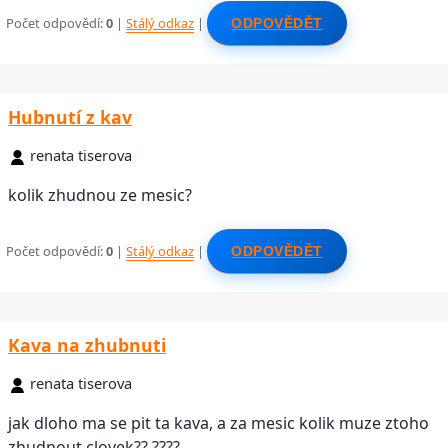
Počet odpovědí:
0
|
Stálý odkaz
|
ODPOVĚDĚT
Hubnutí z kav
renata tiserova
kolik zhudnou ze mesic?
Počet odpovědí:
0
|
Stálý odkaz
|
ODPOVĚDĚT
Kava na zhubnuti
renata tiserova
jak dloho ma se pit ta kava, a za mesic kolik muze ztoho
zhudnout clovek??,????