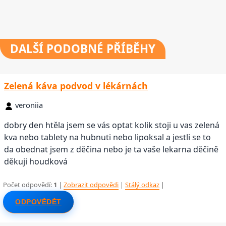
DALŠÍ
PODOBNÉ PŘÍBĚHY
Zelená káva podvod v lékárnách
veroniia
dobry den htěla jsem se vás optat kolik stoji u vas zelená
kva nebo tablety na hubnuti nebo lipoksal a jestli se to
da obednat jsem z děčina nebo je ta vaše lekarna děčině
děkuji houdková
Počet odpovědí:
1
|
Zobrazit odpovědi
|
Stálý odkaz
|
ODPOVĚDĚT