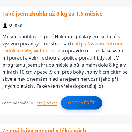
Také jsem zhubla už 8 kg za 1,5 měsíce
Olinka
Musím souhlasit s paní Halinou spojila jsem se také s
výživou poradkyní na stránkách
https://www.centrum-
redukce-vahy.webnode.cz
a opravdu moc milá se vším
mi poradí a velmi ochotná spojit a poradit kdykoli . V
programu jsem zhruba měsíc a půl a mám dole 8 kg a v
mírách 10 cm v pase ,9 cm přes boky ,nohy 6 cm cítím se
skvěle navíc nemám hlad a nejsem nervozní jako při
jiných dietách . Také všem vřele doporučuji :))
Počet odpovědí:
0
|
Stálý odkaz
|
ODPOVĚDĚT
Zelená káva podvod v lékárnách