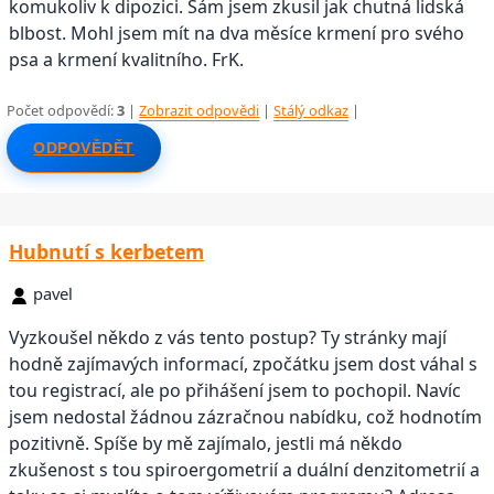
komukoliv k dipozici. Sám jsem zkusil jak chutná lidská
blbost. Mohl jsem mít na dva měsíce krmení pro svého
psa a krmení kvalitního. FrK.
Počet odpovědí:
3
|
Zobrazit odpovědi
|
Stálý odkaz
|
ODPOVĚDĚT
Hubnutí s kerbetem
pavel
Vyzkoušel někdo z vás tento postup? Ty stránky mají
hodně zajímavých informací, zpočátku jsem dost váhal s
tou registrací, ale po přihášení jsem to pochopil. Navíc
jsem nedostal žádnou zázračnou nabídku, což hodnotím
pozitivně. Spíše by mě zajímalo, jestli má někdo
zkušenost s tou spiroergometrií a duální denzitometrií a