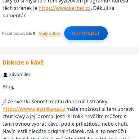
taky co si myslíte o tom výživovém programu? Adresa
těch stránek je
https://www.kerbet.cz
. Děkuji za
komentář.
Počet odpovědí:
0
|
Stálý odkaz
|
ODPOVĚDĚT
Diskuze o kávě
kávomilec
Ahoj,
já ze své zkušenosti mohu doporučit stránky
https://www.vlastnikava.cz
máte možnost si tam upravit
chuť kávy a její aroma. Jestli si tolik nevěříte můžete si
tam rovnou vybrat kávu, podle příležitosti nebo chuti.
Navíc jestli hledáte originální dárek, tak si to nemůžu
vynáchválit, protože si můžete udělat vlastní obal a na