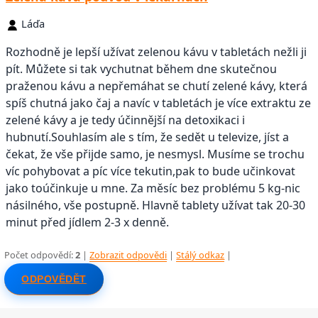
Láďa
Rozhodně je lepší užívat zelenou kávu v tabletách nežli ji
pít. Můžete si tak vychutnat během dne skutečnou
praženou kávu a nepřemáhat se chutí zelené kávy, která
spíš chutná jako čaj a navíc v tabletách je více extraktu ze
zelené kávy a je tedy účinnější na detoxikaci i
hubnutí.Souhlasím ale s tím, že sedět u televize, jíst a
čekat, že vše přijde samo, je nesmysl. Musíme se trochu
víc pohybovat a píc více tekutin,pak to bude učinkovat
jako toúčinkuje u mne. Za měsíc bez problému 5 kg-nic
násilného, vše postupně. Hlavně tablety užívat tak 20-30
minut před jídlem 2-3 x denně.
Počet odpovědí:
2
|
Zobrazit odpovědi
|
Stálý odkaz
|
ODPOVĚDĚT