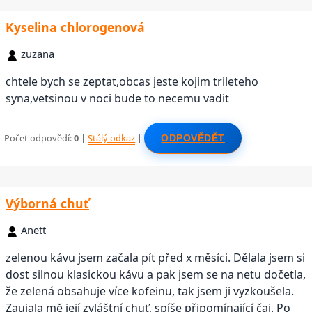
Kyselina chlorogenová
zuzana
chtele bych se zeptat,obcas jeste kojim trileteho
syna,vetsinou v noci bude to necemu vadit
Počet odpovědí:
0
|
Stálý odkaz
|
ODPOVĚDĚT
Výborná chuť
Anett
zelenou kávu jsem začala pít před x měsíci. Dělala jsem si
dost silnou klasickou kávu a pak jsem se na netu dočetla,
že zelená obsahuje více kofeinu, tak jsem ji vyzkoušela.
Zaujala mě její zvláštní chuť, spíše připomínající čaj. Po