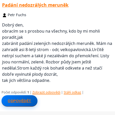
Padání nedozrálých meruněk
Petr Fuchs
Dobrý den,
obracím se s prosbou na všechny, kdo by mi mohli
poradit,jak
zabránit padání zelených nedozrálých meruněk. Mám na
zahradě asi 8-letý strom - odr, velkopavlovická.Určitě
netrpí suchem a také ji nezalévám do přemokření. Listy
jsou normální, zelené. Rozbor půdy jsem ještě
nedělal.Strom každý rok bohatě odkvete a než stačí
dobře vyvinuté plody dozrát,
tak jich většina odpadne.
Počet odpovědí:
1
|
Zobrazit odpovědi
|
Stálý odkaz
|
ODPOVĚDĚT