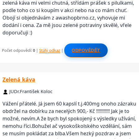
zelená káva mi velmi chutná, střídám prášek s pilulkami,
podle toho co si koupím v akci nebo na co mám chuť.
Obojí si objednávám z awashopbrno.cz, vyhovuje mi
dodání i cena. Za mě jsou zelené potraviny skvělé, vřele
doporučuji :)
Počet odpovědí:
0
|
Stálý odkaz
|
ODPOVĚDĚT
Zelená káva
JUDr.František Koloc
Vážení přátelé. Já jsem 60 kapslí t.j.400mg onoho zázraku
obdržel na dobírku za necelých 900,- Kč !!!!!!!!!!! Jak je to
možné, nevím.A že bych byl spokojený s výsledky užívání,
nemohu říci.Bohužel ač vysokoškolského vzdělání, sám
se musím pokládat za blba.Všem hezký pozdrav a jsem