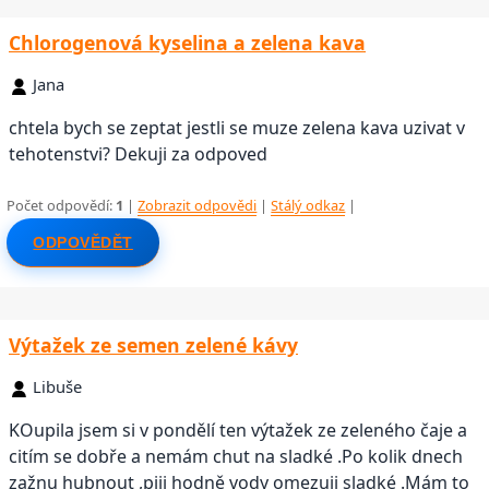
Chlorogenová kyselina a zelena kava
Jana
chtela bych se zeptat jestli se muze zelena kava uzivat v
tehotenstvi? Dekuji za odpoved
Počet odpovědí:
1
|
Zobrazit odpovědi
|
Stálý odkaz
|
ODPOVĚDĚT
Výtažek ze semen zelené kávy
Libuše
KOupila jsem si v pondělí ten výtažek ze zeleného čaje a
citím se dobře a nemám chut na sladké .Po kolik dnech
zažnu hubnout ,piji hodně vody omezuji sladké .Mám to