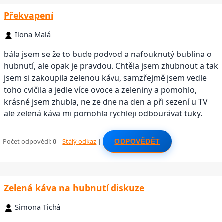
Překvapení
Ilona Malá
bála jsem se že to bude podvod a nafouknutý bublina o
hubnutí, ale opak je pravdou. Chtěla jsem zhubnout a tak
jsem si zakoupila zelenou kávu, samzřejmě jsem vedle
toho cvičila a jedle více ovoce a zeleniny a pomohlo,
krásné jsem zhubla, ne ze dne na den a při sezení u TV
ale zelená káva mi pomohla rychleji odbourávat tuky.
Počet odpovědí:
0
|
Stálý odkaz
|
ODPOVĚDĚT
Zelená káva na hubnutí diskuze
Simona Tichá