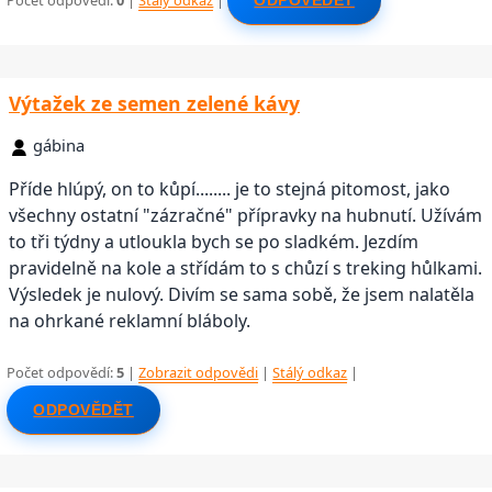
Počet odpovědí:
0
|
Stálý odkaz
|
ODPOVĚDĚT
Výtažek ze semen zelené kávy
gábina
Příde hlúpý, on to kůpí........ je to stejná pitomost, jako
všechny ostatní "zázračné" přípravky na hubnutí. Užívám
to tři týdny a utloukla bych se po sladkém. Jezdím
pravidelně na kole a střídám to s chůzí s treking hůlkami.
Výsledek je nulový. Divím se sama sobě, že jsem nalatěla
na ohrkané reklamní bláboly.
Počet odpovědí:
5
|
Zobrazit odpovědi
|
Stálý odkaz
|
ODPOVĚDĚT