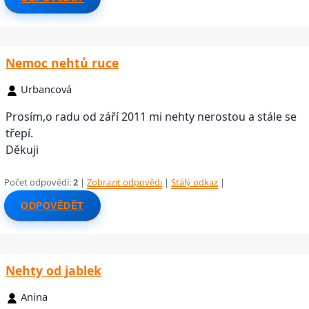
Nemoc nehtů ruce
Urbancová
Prosím,o radu od září 2011 mi nehty nerostou a stále se
třepí.
Děkuji
Počet odpovědí:
2
|
Zobrazit odpovědi
|
Stálý odkaz
|
ODPOVĚDĚT
Nehty od jablek
Anina