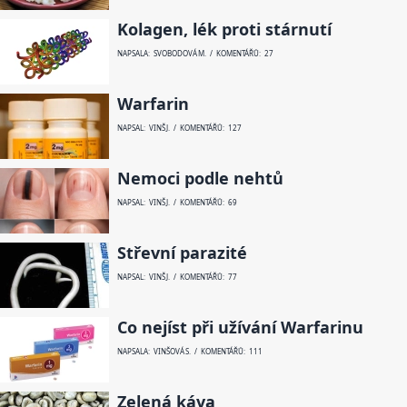
Kolagen, lék proti stárnutí
NAPSALA: SVOBODOVÁ M. / KOMENTÁŘŮ: 27
Warfarin
NAPSAL: VINŠ J. / KOMENTÁŘŮ: 127
Nemoci podle nehtů
NAPSAL: VINŠ J. / KOMENTÁŘŮ: 69
Střevní parazité
NAPSAL: VINŠ J. / KOMENTÁŘŮ: 77
Co nejíst při užívání Warfarinu
NAPSALA: VINŠOVÁ S. / KOMENTÁŘŮ: 111
Zelená káva