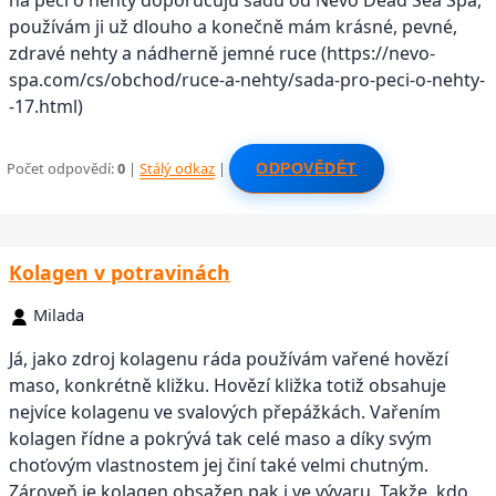
používám ji už dlouho a konečně mám krásné, pevné,
zdravé nehty a nádherně jemné ruce (https://nevo-
spa.com/cs/obchod/ruce-a-nehty/sada-pro-peci-o-nehty-
-17.html)
Počet odpovědí:
0
|
Stálý odkaz
|
ODPOVĚDĚT
Kolagen v potravinách
Milada
Já, jako zdroj kolagenu ráda používám vařené hovězí
maso, konkrétně kližku. Hovězí kližka totiž obsahuje
nejvíce kolagenu ve svalových přepážkách. Vařením
kolagen řídne a pokrývá tak celé maso a díky svým
choťovým vlastnostem jej činí také velmi chutným.
Zároveň je kolagen obsažen pak i ve vývaru. Takže, kdo