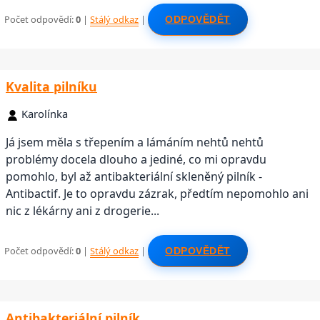
Počet odpovědí:
0
|
Stálý odkaz
|
ODPOVĚDĚT
Kvalita pilníku
Karolínka
Já jsem měla s třepením a lámáním nehtů nehtů
problémy docela dlouho a jediné, co mi opravdu
pomohlo, byl až antibakteriální skleněný pilník -
Antibactif. Je to opravdu zázrak, předtím nepomohlo ani
nic z lékárny ani z drogerie...
Počet odpovědí:
0
|
Stálý odkaz
|
ODPOVĚDĚT
Antibakteriální pilník