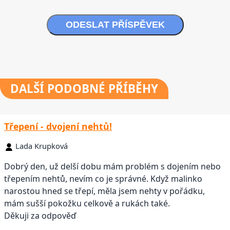
ODESLAT PŘÍSPĚVEK
DALŠÍ
PODOBNÉ PŘÍBĚHY
Třepení - dvojení nehtů!
Lada Krupková
Dobrý den, už delší dobu mám problém s dojením nebo
třepením nehtů, nevím co je správné. Když malinko
narostou hned se třepí, měla jsem nehty v pořádku,
mám sušší pokožku celkově a rukách také.
Děkuji za odpověď