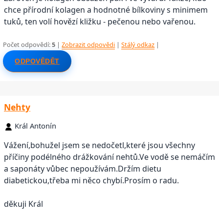
chce přírodní kolagen a hodnotné bílkoviny s minimem
tuků, ten volí hovězí kližku - pečenou nebo vařenou.
Počet odpovědí:
5
|
Zobrazit odpovědi
|
Stálý odkaz
|
ODPOVĚDĚT
Nehty
Král Antonín
Vážení,bohužel jsem se nedočetl,které jsou všechny
příčiny podélného drážkování nehtů.Ve vodě se nemáčím
a saponáty vůbec nepoužívám.Držím dietu
diabetickou,třeba mi něco chybí.Prosím o radu.
děkuji Král