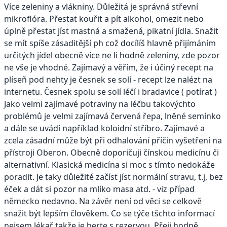
Více zeleniny a vlákniny. Důležitá je správná střevní
mikroflóra. Přestat kouřit a pít alkohol, omezit nebo
úplně přestat jíst mastná a smažená, pikatní jídla. Snažit
se mít spíše zásaditější ph což docílíš hlavně přijímáním
určitých jídel obecně více ne li hodně zeleniny, zde pozor
ne vše je vhodné. Zajímavý a věřím, že i účiný recept na
plíseň pod nehty je česnek se solí - recept lze nalézt na
internetu. Česnek spolu se solí léčí i bradavice ( potírat )
Jako velmi zajímavé potraviny na léčbu takovýchto
problémů je velmi zajímavá červená řepa, lněné semínko
a dále se uvádí například koloidní stříbro. Zajímavé a
zcela zásadní může být při odhalování příčin vyšetření na
přístroji Oberon. Obecně doporičuji čínskou medicínu či
alternativní. Klasická medicína si moc s tímto nedokáže
poradit. Je taky důležité začíst jíst normální stravu, t.j, bez
éček a dát si pozor na mlíko masa atd. - viz případ
německo nedavno. Na závěr není od věci se celkově
snažit být lepším člověkem. Co se týče tšchto informací
nejsem lékař takže je berte s rezervou. Přeji hodně