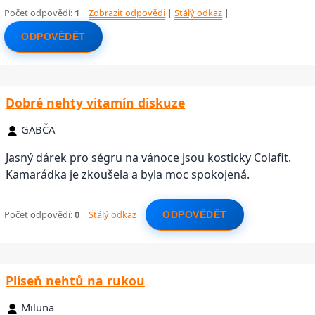
Počet odpovědí:
1
|
Zobrazit odpovědi
|
Stálý odkaz
|
ODPOVĚDĚT
Dobré nehty vitamín diskuze
GABČA
Jasný dárek pro ségru na vánoce jsou kosticky Colafit.
Kamarádka je zkoušela a byla moc spokojená.
Počet odpovědí:
0
|
Stálý odkaz
|
ODPOVĚDĚT
Plíseň nehtů na rukou
Miluna