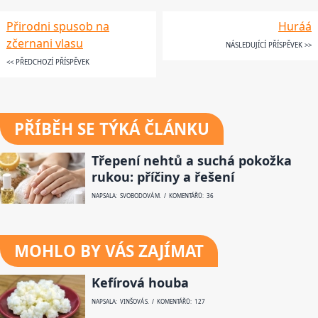
Přirodni spusob na
Huráá
zčernani vlasu
NÁSLEDUJÍCÍ PŘÍSPĚVEK >>
<< PŘEDCHOZÍ PŘÍSPĚVEK
PŘÍBĚH SE TÝKÁ ČLÁNKU
Třepení nehtů a suchá pokožka
rukou: příčiny a řešení
NAPSALA: SVOBODOVÁ M. / KOMENTÁŘŮ: 36
MOHLO BY VÁS ZAJÍMAT
Kefírová houba
NAPSALA: VINŠOVÁ S. / KOMENTÁŘŮ: 127