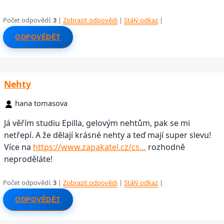
Počet odpovědí:
3
|
Zobrazit odpovědi
|
Stálý odkaz
|
ODPOVĚDĚT
Nehty
hana tomasova
Já věřím studiu Epilla, gelovým nehtům, pak se mi
netřepí. A že dělají krásné nehty a teď mají super slevu!
Více na
https://www.zapakatel.cz/cs…
rozhodně
neproděláte!
Počet odpovědí:
3
|
Zobrazit odpovědi
|
Stálý odkaz
|
ODPOVĚDĚT