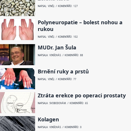
NAPSAL: VINŠ J. / KOMENTÁŘŮ: 127
Polyneuropatie – bolest nohou a
rukou
NAPSAL: VINŠ J. / KOMENTÁŘŮ: 102
MUDr. Jan Šula
NAPSALA: VINŠOVÁ S. / KOMENTÁŘŮ: 88
Brnění ruky a prstů
NAPSAL: VINŠ J. / KOMENTÁŘŮ: 77
Ztráta erekce po operaci prostaty
NAPSALA: SVOBODOVÁ M. / KOMENTÁŘŮ: 65
Kolagen
NAPSALA: VINŠOVÁ S. / KOMENTÁŘŮ: 0