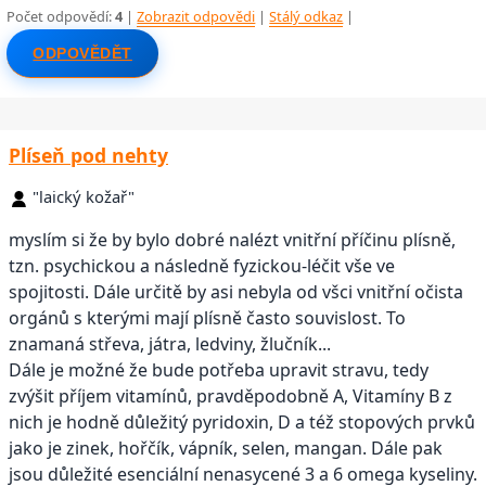
Počet odpovědí:
4
|
Zobrazit odpovědi
|
Stálý odkaz
|
ODPOVĚDĚT
Plíseň pod nehty
"laický kožař"
myslím si že by bylo dobré nalézt vnitřní příčinu plísně,
tzn. psychickou a následně fyzickou-léčit vše ve
spojitosti. Dále určitě by asi nebyla od všci vnitřní očista
orgánů s kterými mají plísně často souvislost. To
znamaná střeva, játra, ledviny, žlučník...
Dále je možné že bude potřeba upravit stravu, tedy
zvýšit příjem vitamínů, pravděpodobně A, Vitamíny B z
nich je hodně důležitý pyridoxin, D a též stopových prvků
jako je zinek, hořčík, vápník, selen, mangan. Dále pak
jsou důležité esenciální nenasycené 3 a 6 omega kyseliny.