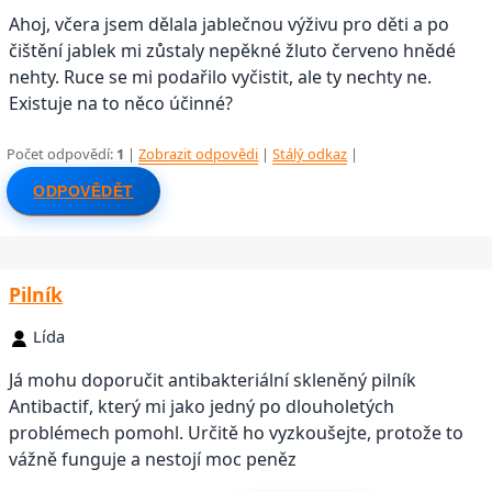
Ahoj, včera jsem dělala jablečnou výživu pro děti a po
čištění jablek mi zůstaly nepěkné žluto červeno hnědé
nehty. Ruce se mi podařilo vyčistit, ale ty nechty ne.
Existuje na to něco účinné?
Počet odpovědí:
1
|
Zobrazit odpovědi
|
Stálý odkaz
|
ODPOVĚDĚT
Pilník
Lída
Já mohu doporučit antibakteriální skleněný pilník
Antibactif, který mi jako jedný po dlouholetých
problémech pomohl. Určitě ho vyzkoušejte, protože to
vážně funguje a nestojí moc peněz