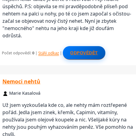
úspěchů. P.S: objevila se mi pravděpodobně plíseň pod
nehtem na palci u nohy, po té co jsem započal s očistou-
začal se objevovat nový čistý nehet. Nyní je zbytek
"nemocného" nehtu na jeho kraji kde již doufám
odrůstá.
Počet odpovědí:
0
|
Stálý odkaz
|
ODPOVĚDĚT
Nemoci nehtů
Marie Kasalová
Už jsem vyzkoušela kde co, ale nehty mám roztřepené
pořád. Jedla jsem zinek, křemík, Capimin, vitamíny,
používala jsem olejové koupele a nic. Všelijaké kúry na
nehty jsou pouhým vyhazováním peněz. Vše pomohlo na
chvíli.