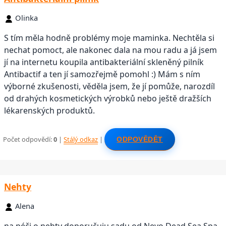
Olinka
S tím měla hodně problémy moje maminka. Nechtěla si
nechat pomoct, ale nakonec dala na mou radu a já jsem
jí na internetu koupila antibakteriální skleněný pilník
Antibactif a ten jí samozřejmě pomohl :) Mám s ním
výborné zkušenosti, věděla jsem, že jí pomůže, narozdíl
od drahých kosmetických výrobků nebo ještě dražších
lékarenských produktů.
Počet odpovědí:
0
|
Stálý odkaz
|
ODPOVĚDĚT
Nehty
Alena
na péči o nehty doporučuju sadu od Nevo Dead Sea Spa,