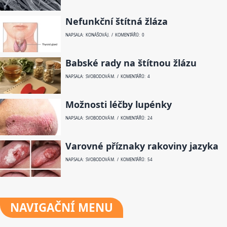
Nefunkční štítná žláza
NAPSALA: KONÁŠOVÁ J. / KOMENTÁŘŮ: 0
Babské rady na štítnou žlázu
NAPSALA: SVOBODOVÁ M. / KOMENTÁŘŮ: 4
Možnosti léčby lupénky
NAPSALA: SVOBODOVÁ M. / KOMENTÁŘŮ: 24
Varovné příznaky rakoviny jazyka
NAPSALA: SVOBODOVÁ M. / KOMENTÁŘŮ: 54
NAVIGAČNÍ
MENU