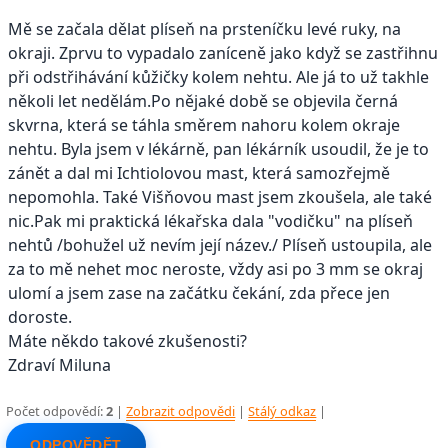
Mě se začala dělat plíseň na prsteníčku levé ruky, na
okraji. Zprvu to vypadalo zaníceně jako když se zastřihnu
při odstřihávání kůžičky kolem nehtu. Ale já to už takhle
několi let nedělám.Po nějaké době se objevila černá
skvrna, která se táhla směrem nahoru kolem okraje
nehtu. Byla jsem v lékárně, pan lékárník usoudil, že je to
zánět a dal mi Ichtiolovou mast, která samozřejmě
nepomohla. Také Višňovou mast jsem zkoušela, ale také
nic.Pak mi praktická lékařska dala "vodičku" na plíseň
nehtů /bohužel už nevím její název./ Plíseň ustoupila, ale
za to mě nehet moc neroste, vždy asi po 3 mm se okraj
ulomí a jsem zase na začátku čekání, zda přece jen
doroste.
Máte někdo takové zkušenosti?
Zdraví Miluna
Počet odpovědí:
2
|
Zobrazit odpovědi
|
Stálý odkaz
|
ODPOVĚDĚT