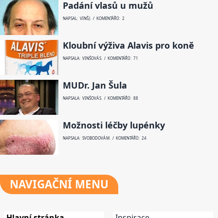
Padání vlasů u mužů
NAPSAL: VINŠ J. / KOMENTÁŘŮ: 2
Kloubní výživa Alavis pro koně
NAPSALA: VINŠOVÁ S. / KOMENTÁŘŮ: 71
MUDr. Jan Šula
NAPSALA: VINŠOVÁ S. / KOMENTÁŘŮ: 88
Možnosti léčby lupénky
NAPSALA: SVOBODOVÁ M. / KOMENTÁŘŮ: 24
NAVIGAČNÍ
MENU
Hlavní stránka
Inspirace