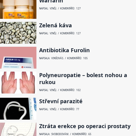
Warfarin
NAPSAL: VINŠ J. / KOMENTÁŘŮ: 127
Zelená káva
NAPSAL: VINŠ J. / KOMENTÁŘŮ: 127
Antibiotika Furolin
NAPSALA: VINŠOVÁ S. / KOMENTÁŘŮ: 105
Polyneuropatie – bolest nohou a
rukou
NAPSAL: VINŠ J. / KOMENTÁŘŮ: 102
Střevní parazité
NAPSAL: VINŠ J. / KOMENTÁŘŮ: 77
Ztráta erekce po operaci prostaty
NAPSALA: SVOBODOVÁ M. / KOMENTÁŘŮ: 65