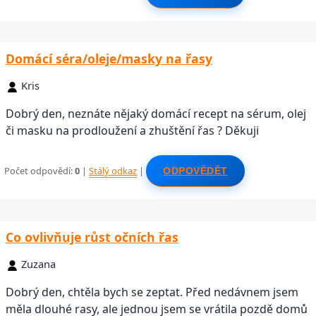
Domácí séra/oleje/masky na řasy
Kris
Dobrý den, neznáte nějaký domácí recept na sérum, olej
či masku na prodloužení a zhuštění řas ? Děkuji
Počet odpovědí:
0
|
Stálý odkaz
|
ODPOVĚDĚT
Co ovlivňuje růst očních řas
Zuzana
Dobrý den, chtěla bych se zeptat. Před nedávnem jsem
měla dlouhé rasy, ale jednou jsem se vrátila pozdě domů