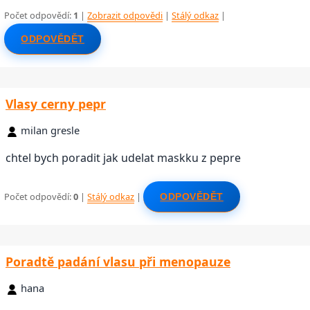
Počet odpovědí:
1
|
Zobrazit odpovědi
|
Stálý odkaz
|
ODPOVĚDĚT
Vlasy cerny pepr
milan gresle
chtel bych poradit jak udelat maskku z pepre
Počet odpovědí:
0
|
Stálý odkaz
|
ODPOVĚDĚT
Poradtě padání vlasu při menopauze
hana