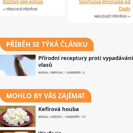
Růžový olej eshop
Skořicova limonada od
Dady
<< PŘEDCHOZÍ PŘÍSPĚVEK
NÁSLEDUJÍCÍ PŘÍSPĚVEK >>
PŘÍBĚH SE TÝKÁ ČLÁNKU
Přírodní receptury proti vypadávání
vlasů
NAPSALA: FÁBRYOVÁ J. / KOMENTÁŘŮ: 51
MOHLO BY VÁS ZAJÍMAT
Kefírová houba
NAPSALA: VINŠOVÁ S. / KOMENTÁŘŮ: 127