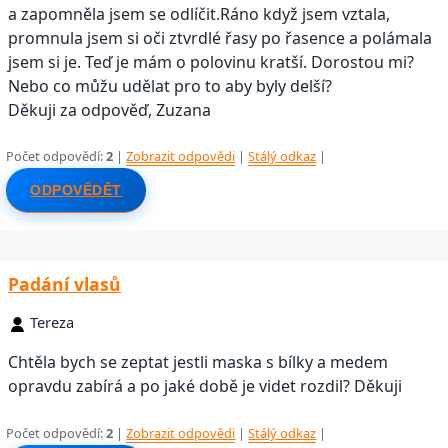
a zapomněla jsem se odlíčit.Ráno když jsem vztala,
promnula jsem si oči ztvrdlé řasy po řasence a polámala
jsem si je. Teď je mám o polovinu kratší. Dorostou mi?
Nebo co můžu udělat pro to aby byly delší?
Děkuji za odpověď, Zuzana
Počet odpovědí:
2
|
Zobrazit odpovědi
|
Stálý odkaz
|
ODPOVĚDĚT
Padání vlasů
Tereza
Chtěla bych se zeptat jestli maska s bílky a medem
opravdu zabírá a po jaké době je videt rozdil? Děkuji
Počet odpovědí:
2
|
Zobrazit odpovědi
|
Stálý odkaz
|