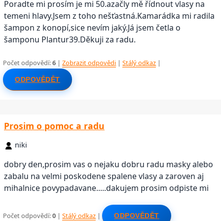
Poradte mi prosím je mi 50.azačly mě řídnout vlasy na
temeni hlavy.Jsem z toho nešťastná.Kamarádka mi radila
šampon z konopí,sice nevím jaký.Já jsem četla o
šamponu Plantur39.Děkuji za radu.
Počet odpovědí:
6
|
Zobrazit odpovědi
|
Stálý odkaz
|
ODPOVĚDĚT
Prosim o pomoc a radu
niki
dobry den,prosim vas o nejaku dobru radu masky alebo
zabalu na velmi poskodene spalene vlasy a zaroven aj
mihalnice povypadavane.....dakujem prosim odpiste mi
Počet odpovědí:
0
|
Stálý odkaz
|
ODPOVĚDĚT