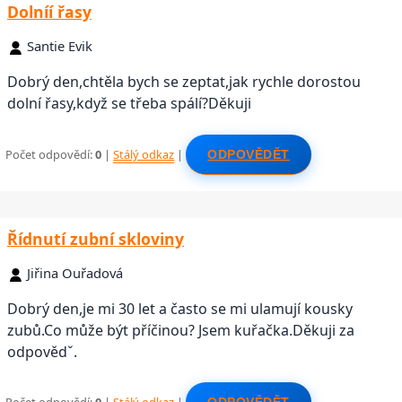
Dolníí řasy
Santie Evik
Dobrý den,chtěla bych se zeptat,jak rychle dorostou
dolní řasy,když se třeba spálí?Děkuji
Počet odpovědí:
0
|
Stálý odkaz
|
ODPOVĚDĚT
Řídnutí zubní skloviny
Jiřina Ouřadová
Dobrý den,je mi 30 let a často se mi ulamují kousky
zubů.Co může být příčinou? Jsem kuřačka.Děkuji za
odpovědˇ.