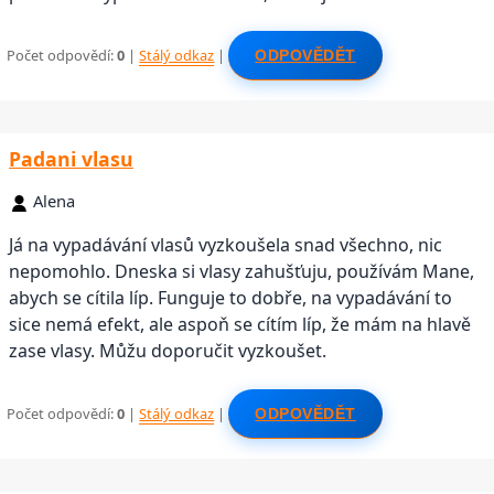
Počet odpovědí:
0
|
Stálý odkaz
|
ODPOVĚDĚT
Padani vlasu
Alena
Já na vypadávání vlasů vyzkoušela snad všechno, nic
nepomohlo. Dneska si vlasy zahušťuju, používám Mane,
abych se cítila líp. Funguje to dobře, na vypadávání to
sice nemá efekt, ale aspoň se cítím líp, že mám na hlavě
zase vlasy. Můžu doporučit vyzkoušet.
Počet odpovědí:
0
|
Stálý odkaz
|
ODPOVĚDĚT