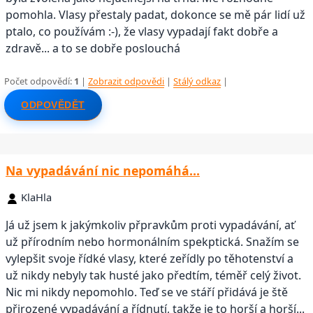
pomohla. Vlasy přestaly padat, dokonce se mě pár lidí už
ptalo, co používám :-), že vlasy vypadají fakt dobře a
zdravě... a to se dobře poslouchá
Počet odpovědí:
1
|
Zobrazit odpovědi
|
Stálý odkaz
|
ODPOVĚDĚT
Na vypadávání nic nepomáhá...
KlaHla
Já už jsem k jakýmkoliv přpravkům proti vypadávání, ať
už přírodním nebo hormonálním spekptická. Snažím se
vylepšit svoje řídké vlasy, které zeřídly po těhotenství a
už nikdy nebyly tak husté jako předtím, téměř celý život.
Nic mi nikdy nepomohlo. Teď se ve stáří přidává je ště
přirozené vypadávání a řídnutí, takže je to horší a horší...