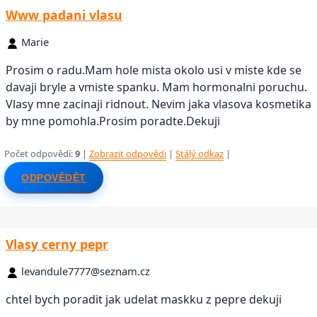
Www padani vlasu
Marie
Prosim o radu.Mam hole mista okolo usi v miste kde se
davaji bryle a vmiste spanku. Mam hormonalni poruchu.
Vlasy mne zacinaji ridnout. Nevim jaka vlasova kosmetika
by mne pomohla.Prosim poradte.Dekuji
Počet odpovědí:
9
|
Zobrazit odpovědi
|
Stálý odkaz
|
ODPOVĚDĚT
Vlasy cerny pepr
levandule7777@seznam.cz
chtel bych poradit jak udelat maskku z pepre dekuji