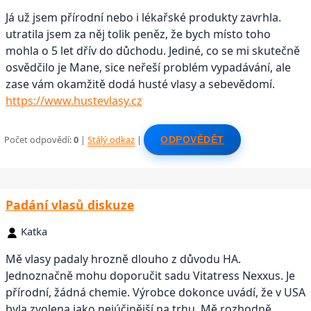
Já už jsem přírodní nebo i lékařské produkty zavrhla.
utratila jsem za něj tolik peněz, že bych místo toho
mohla o 5 let dřív do důchodu. Jediné, co se mi skutečně
osvědčilo je Mane, sice neřeší problém vypadávání, ale
zase vám okamžitě dodá husté vlasy a sebevědomí.
https://www.hustevlasy.cz
Počet odpovědí:
0
|
Stálý odkaz
|
ODPOVĚDĚT
Padání vlasů diskuze
Katka
Mě vlasy padaly hrozně dlouho z důvodu HA.
Jednoznačně mohu doporučit sadu Vitatress Nexxus. Je
přírodní, žádná chemie. Výrobce dokonce uvádí, že v USA
byla zvolena jako nejúčinější na trhu. Mě rozhodně