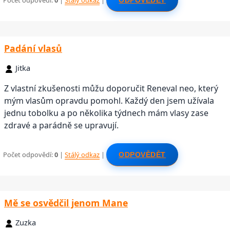
Počet odpovědí:
0
|
Stálý odkaz
|
ODPOVĚDĚT
Padání vlasů
Jitka
Z vlastní zkušenosti můžu doporučit Reneval neo, který
mým vlasům opravdu pomohl. Každý den jsem užívala
jednu tobolku a po několika týdnech mám vlasy zase
zdravé a parádně se upravují.
Počet odpovědí:
0
|
Stálý odkaz
|
ODPOVĚDĚT
Mě se osvědčil jenom Mane
Zuzka