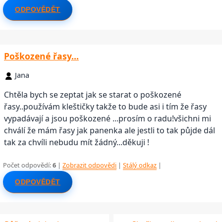
ODPOVĚDĚT
Poškozené řasy...
Jana
Chtěla bych se zeptat jak se starat o poškozené
řasy..používám kleštičky takže to bude asi i tím že řasy
vypadávají a jsou poškozené ...prosím o radu!všichni mi
chválí že mám řasy jak panenka ale jestli to tak půjde dál
tak za chvíli nebudu mít žádný...děkuji !
Počet odpovědí:
6
|
Zobrazit odpovědi
|
Stálý odkaz
|
ODPOVĚDĚT