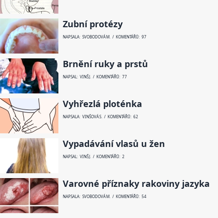
Zubní protézy
NAPSALA: SVOBODOVÁ M. / KOMENTÁŘŮ: 97
Brnění ruky a prstů
NAPSAL: VINŠ J. / KOMENTÁŘŮ: 77
Vyhřezlá ploténka
NAPSALA: VINŠOVÁ S. / KOMENTÁŘŮ: 62
Vypadávání vlasů u žen
NAPSAL: VINŠ J. / KOMENTÁŘŮ: 2
Varovné příznaky rakoviny jazyka
NAPSALA: SVOBODOVÁ M. / KOMENTÁŘŮ: 54