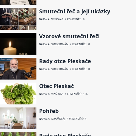
Smuteční řeč a její ukázky
NAPSALA: VINŠOVÁ S. / KOMENTÁŘŮ: 0
Vzorové smuteční řeči
NAPSALA: SVOBODOVÁ M. / KOMENTÁŘŮ: 0
Rady otce Pleskače
NAPSALA: SVOBODOVÁ M. / KOMENTÁŘŮ: 0
Otec Pleskač
NAPSALA: VINŠOVÁ S. / KOMENTÁŘŮ: 126
Pohřeb
NAPSALA: KONÁŠOVÁ J. / KOMENTÁŘŮ: 5
Rady otce Pleskače