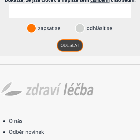
Dokažte, že jste člověk a napište sem
číslicemi
číslo
sedm
.
zapsat se
odhlásit se
ODESLAT
O nás
Odběr novinek