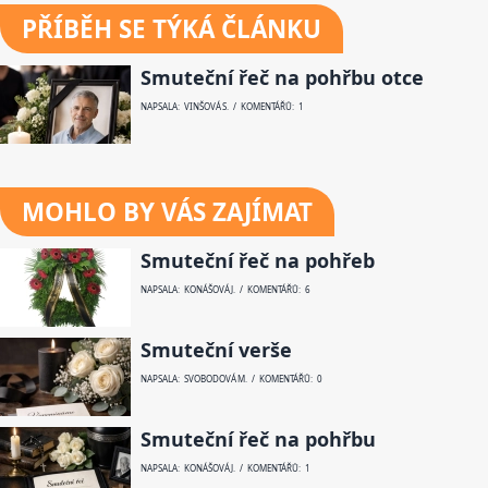
PŘÍBĚH SE TÝKÁ ČLÁNKU
Smuteční řeč na pohřbu otce
NAPSALA: VINŠOVÁ S. / KOMENTÁŘŮ: 1
MOHLO BY VÁS ZAJÍMAT
Smuteční řeč na pohřeb
NAPSALA: KONÁŠOVÁ J. / KOMENTÁŘŮ: 6
Smuteční verše
NAPSALA: SVOBODOVÁ M. / KOMENTÁŘŮ: 0
Smuteční řeč na pohřbu
NAPSALA: KONÁŠOVÁ J. / KOMENTÁŘŮ: 1