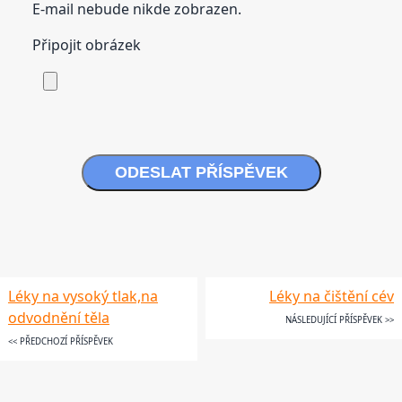
E-mail nebude nikde zobrazen.
Připojit obrázek
ODESLAT PŘÍSPĚVEK
Léky na vysoký tlak,na
Léky na čištění cév
odvodnění těla
NÁSLEDUJÍCÍ PŘÍSPĚVEK >>
<< PŘEDCHOZÍ PŘÍSPĚVEK