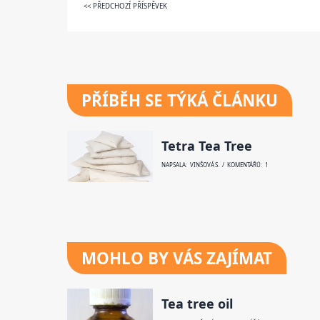
<< PŘEDCHOZÍ PŘÍSPĚVEK
PŘÍBĚH SE TÝKÁ ČLÁNKU
Tetra Tea Tree
NAPSALA: VINŠOVÁ S. / KOMENTÁŘŮ: 1
MOHLO BY VÁS ZAJÍMAT
Tea tree oil