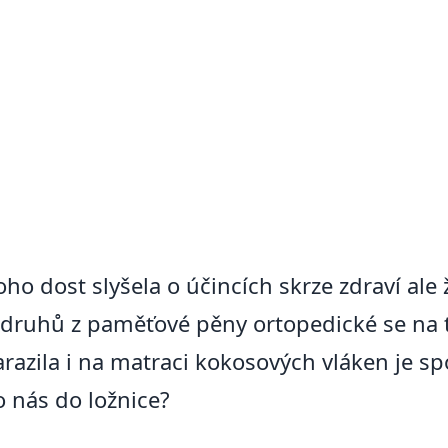
ho dost slyšela o účincích skrze zdraví ale
y druhů z paměťové pěny ortopedické se na
azila i na matraci kokosových vláken je spo
o nás do ložnice?