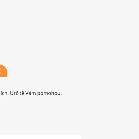
K
tních. Určitě Vám pomohou.