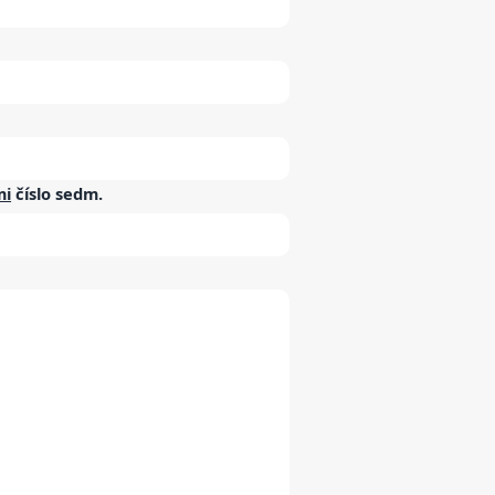
mi
číslo
sedm
.