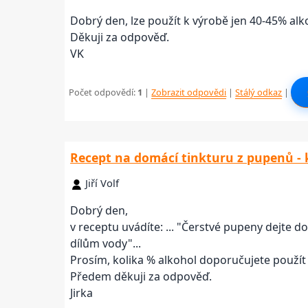
Dobrý den, lze použít k výrobě jen 40-45% al
Děkuji za odpověď.
VK
Počet odpovědí:
1
|
Zobrazit odpovědi
|
Stálý odkaz
|
Recept na domácí tinkturu z pupenů - 
Jiří Volf
Dobrý den,
v receptu uvádíte: ... "Čerstvé pupeny dejte d
dílům vody"...
Prosím, kolika % alkohol doporučujete použí
Předem děkuji za odpověď.
Jirka