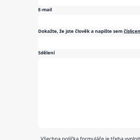
E-mail
Dokažte, že jste člověk a napište sem
číslice
Sdělení
Všechna políčka formuláře je třeba vyplnit