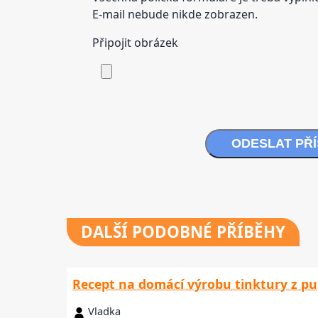
E-mail nebude nikde zobrazen.
Připojit obrázek
ODESLAT PŘ
DALŠÍ
PODOBNÉ PŘÍBĚHY
Recept na domácí výrobu tinktury z p
Vladka