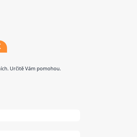
K
tních. Určitě Vám pomohou.