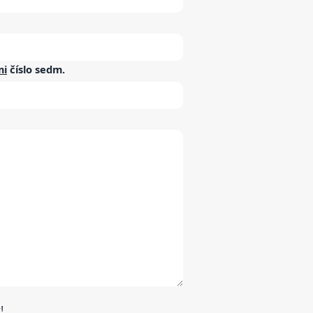
mi
číslo
sedm
.
!