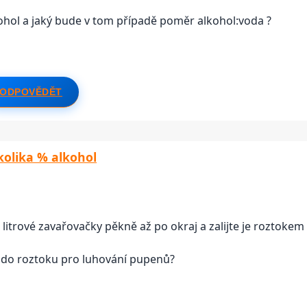
kohol a jaký bude v tom případě poměr alkohol:voda ?
ODPOVĚDĚT
kolika % alkohol
o litrové zavařovačky pěkně až po okraj a zalijte je roztoke
t do roztoku pro luhování pupenů?