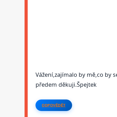
Vážení,zajímalo by mě,co by s
předem děkuji.Špejtek
ODPOVĚDĚT