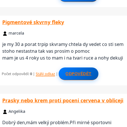
Pigmentové skvrny fleky
marcela
je my 30 a porat trpip skvramy chtela dy vedet co sti sem
stoho nestastna tak vas prosim o pomoc
mam je us 4 roky us to mam i na tvari ruce a nohy dekuji
Počet odpovědí:
0
|
Stálý odkaz
|
ODPOVĚDĚT
Prasky nebo krem proti poceni cervena v obliceji
Angelika
Dobrý den,mám velký problém.Při mirné sportovni