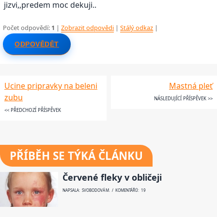
jizvi,,predem moc dekuji..
Počet odpovědí:
1
|
Zobrazit odpovědi
|
Stálý odkaz
|
ODPOVĚDĚT
Ucine pripravky na beleni
Mastná pleť
zubu
NÁSLEDUJÍCÍ PŘÍSPĚVEK >>
<< PŘEDCHOZÍ PŘÍSPĚVEK
PŘÍBĚH SE TÝKÁ ČLÁNKU
Červené fleky v obličeji
NAPSALA: SVOBODOVÁ M. / KOMENTÁŘŮ: 19