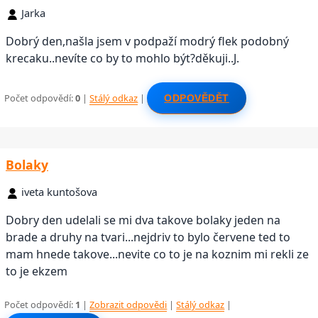
Jarka
Dobrý den,našla jsem v podpaží modrý flek podobný
krecaku..nevíte co by to mohlo být?děkuji..J.
Počet odpovědí:
0
|
Stálý odkaz
|
ODPOVĚDĚT
Bolaky
iveta kuntošova
Dobry den udelali se mi dva takove bolaky jeden na
brade a druhy na tvari...nejdriv to bylo červene ted to
mam hnede takove...nevite co to je na koznim mi rekli ze
to je ekzem
Počet odpovědí:
1
|
Zobrazit odpovědi
|
Stálý odkaz
|