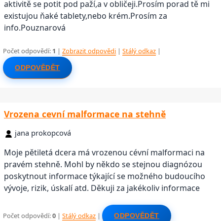
aktivitě se potit pod paží,a v obličeji.Prosím porad tě mi
existujou ňaké tablety,nebo krém.Prosím za
info.Pouznarová
Počet odpovědí:
1
|
Zobrazit odpovědi
|
Stálý odkaz
|
ODPOVĚDĚT
Vrozena cevní malformace na stehně
jana prokopcová
Moje pětiletá dcera má vrozenou cévní malformaci na
pravém stehně. Mohl by někdo se stejnou diagnózou
poskytnout informace týkající se možného budoucího
vývoje, rizik, úskalí atd. Děkuji za jakékoliv informace
Počet odpovědí:
0
|
Stálý odkaz
|
ODPOVĚDĚT