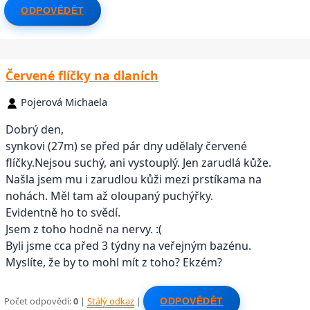
ODPOVĚDĚT
Červené flíčky na dlaních
Pojerová Michaela
Dobrý den,
synkovi (27m) se před pár dny udělaly červené
flíčky.Nejsou suchý, ani vystouplý. Jen zarudlá kůže.
Našla jsem mu i zarudlou kůži mezi prstíkama na
nohách. Měl tam až oloupaný puchýřky.
Evidentně ho to svědí.
Jsem z toho hodně na nervy. :(
Byli jsme cca před 3 týdny na veřejným bazénu.
Myslíte, že by to mohl mít z toho? Ekzém?
Počet odpovědí:
0
|
Stálý odkaz
|
ODPOVĚDĚT