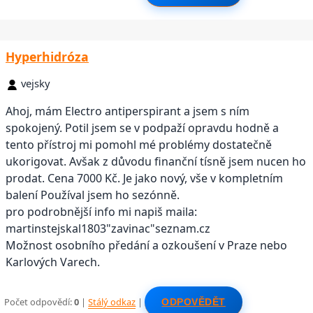
Hyperhidróza
vejsky
Ahoj, mám Electro antiperspirant a jsem s ním
spokojený. Potil jsem se v podpaží opravdu hodně a
tento přístroj mi pomohl mé problémy dostatečně
ukorigovat. Avšak z důvodu finanční tísně jsem nucen ho
prodat. Cena 7000 Kč. Je jako nový, vše v kompletním
balení Používal jsem ho sezónně.
pro podrobnější info mi napiš maila:
martinstejskal1803"zavinac"seznam.cz
Možnost osobního předání a ozkoušení v Praze nebo
Karlových Varech.
Počet odpovědí:
0
|
Stálý odkaz
|
ODPOVĚDĚT