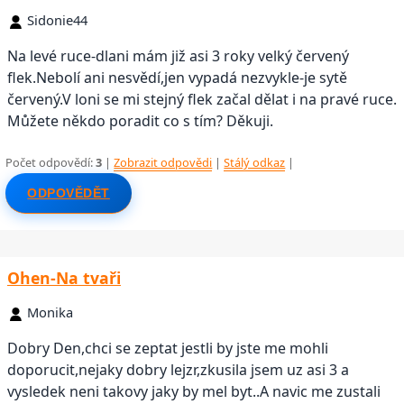
Sidonie44
Na levé ruce-dlani mám již asi 3 roky velký červený
flek.Nebolí ani nesvědí,jen vypadá nezvykle-je sytě
červený.V loni se mi stejný flek začal dělat i na pravé ruce.
Můžete někdo poradit co s tím? Děkuji.
Počet odpovědí:
3
|
Zobrazit odpovědi
|
Stálý odkaz
|
ODPOVĚDĚT
Ohen-Na tvaři
Monika
Dobry Den,chci se zeptat jestli by jste me mohli
doporucit,nejaky dobry lejzr,zkusila jsem uz asi 3 a
vysledek neni takovy jaky by mel byt..A navic me zustali