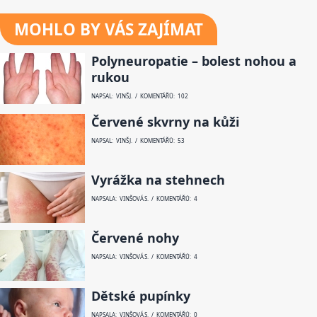
MOHLO BY VÁS ZAJÍMAT
Polyneuropatie – bolest nohou a
rukou
NAPSAL: VINŠ J. / KOMENTÁŘŮ: 102
Červené skvrny na kůži
NAPSAL: VINŠ J. / KOMENTÁŘŮ: 53
Vyrážka na stehnech
NAPSALA: VINŠOVÁ S. / KOMENTÁŘŮ: 4
Červené nohy
NAPSALA: VINŠOVÁ S. / KOMENTÁŘŮ: 4
Dětské pupínky
NAPSALA: VINŠOVÁ S. / KOMENTÁŘŮ: 0