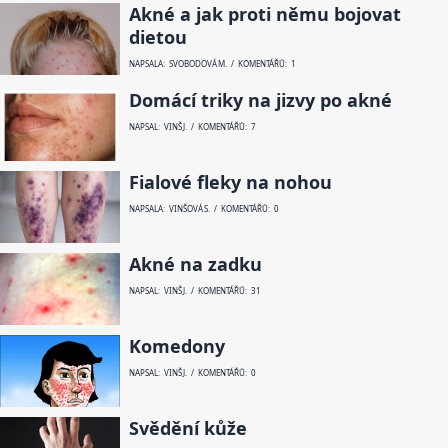
Akné a jak proti němu bojovat
dietou
NAPSALA: SVOBODOVÁ M. / KOMENTÁŘŮ: 1
Domácí triky na jizvy po akné
NAPSAL: VINŠ J. / KOMENTÁŘŮ: 7
Fialové fleky na nohou
NAPSALA: VINŠOVÁ S. / KOMENTÁŘŮ: 0
Akné na zadku
NAPSAL: VINŠ J. / KOMENTÁŘŮ: 31
Komedony
NAPSAL: VINŠ J. / KOMENTÁŘŮ: 0
Svědění kůže