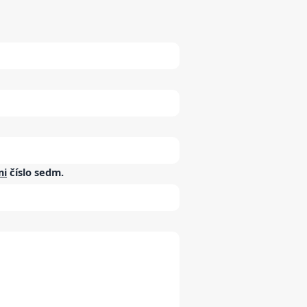
mi
číslo
sedm
.