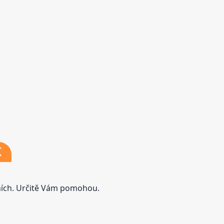
K
tních. Určitě Vám pomohou.