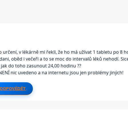
o určení, v lékárně mi řekli, že ho má užívat 1 tabletu po 8 
dani, oběd i večeři a to se moc do intervalů léků nehodí. Sic
le jak do toho zasunout 24,00 hodinu ??
NENÍ nic uvedeno a na internetu jsou jen problémy jiných!
ODPOVĚDĚT