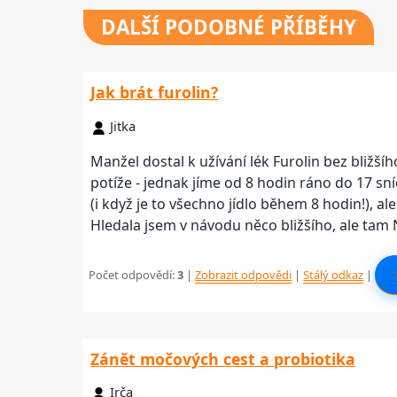
DALŠÍ
PODOBNÉ PŘÍBĚHY
Jak brát furolin?
Jitka
Manžel dostal k užívání lék Furolin bez bližšíh
potíže - jednak jíme od 8 hodin ráno do 17 sní
(i když je to všechno jídlo během 8 hodin!), a
Hledala jsem v návodu něco bližšího, ale tam 
Počet odpovědí:
3
|
Zobrazit odpovědi
|
Stálý odkaz
|
Zánět močových cest a probiotika
Irča