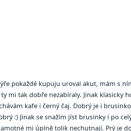
ýře pokaždé kupuju uroval akut, mám s ním
a ty mi tak dobře nezabíraly. Jinak klasicky
hávám kafe i černý čaj. Dobrý je i brusink
obrý :) Jinak se snažím jíst brusinky i po ce
amotné mi úplně tolik nechutnají. Prý je d