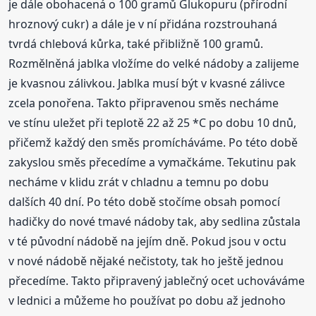
je dále obohacená o 100 gramů Glukopuru (přírodní
hroznový cukr) a dále je v ní přidána rozstrouhaná
tvrdá chlebová kůrka, také přibližně 100 gramů.
Rozmělněná jablka vložíme do velké nádoby a zalijeme
je kvasnou zálivkou. Jablka musí být v kvasné zálivce
zcela ponořena. Takto připravenou směs necháme
ve stínu uležet při teplotě 22 až 25 *C po dobu 10 dnů,
přičemž každý den směs promícháváme. Po této době
zakyslou směs přecedíme a vymačkáme. Tekutinu pak
necháme v klidu zrát v chladnu a temnu po dobu
dalších 40 dní. Po této době stočíme obsah pomocí
hadičky do nové tmavé nádoby tak, aby sedlina zůstala
v té původní nádobě na jejím dně. Pokud jsou v octu
v nové nádobě nějaké nečistoty, tak ho ještě jednou
přecedíme. Takto připravený jablečný ocet uchováváme
v lednici a můžeme ho používat po dobu až jednoho