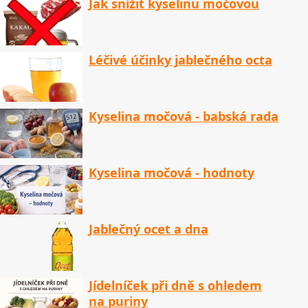
Jak snížit kyselinu močovou
Léčivé účinky jablečného octa
Kyselina močová - babská rada
Kyselina močová - hodnoty
Jablečný ocet a dna
Jídelníček při dně s ohledem
na puriny