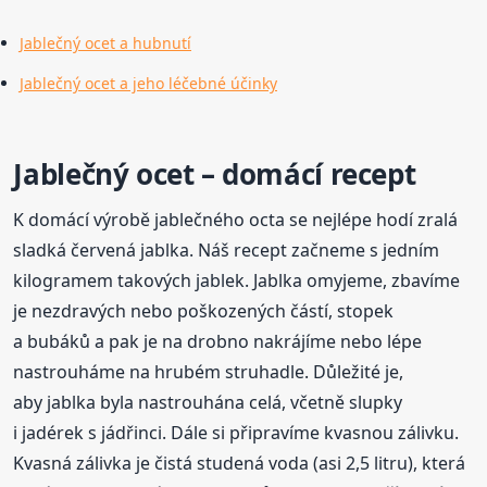
Jablečný ocet a hubnutí
Jablečný ocet a jeho léčebné účinky
Jablečný ocet – domácí recept
K domácí výrobě jablečného octa se nejlépe hodí zralá
sladká červená jablka. Náš recept začneme s jedním
kilogramem takových jablek. Jablka omyjeme, zbavíme
je nezdravých nebo poškozených částí, stopek
a bubáků a pak je na drobno nakrájíme nebo lépe
nastrouháme na hrubém struhadle. Důležité je,
aby jablka byla nastrouhána celá, včetně slupky
i jadérek s jádřinci. Dále si připravíme kvasnou zálivku.
Kvasná zálivka je čistá studená voda (asi 2,5 litru), která