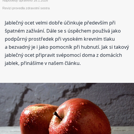
Naposledy upraveno
16.1.2026
Revizi provedla zdravotní sestra
Jablečný ocet velmi dobře účinkuje především při
špatném zažívání. Dále se s úspěchem používá jako
podpůrný prostředek při vysokém krevním tlaku
a bezvadný je i jako pomocník při hubnutí. Jak si takový
jablečný ocet připravit svépomocí doma z domácích
jablek, přinášíme v našem článku.