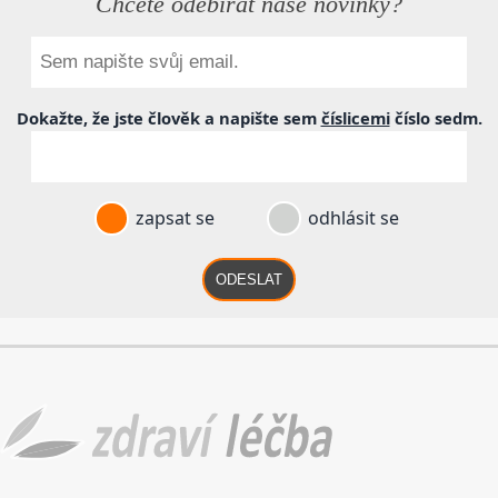
Chcete odebírat naše novinky?
Dokažte, že jste člověk a napište sem
číslicemi
číslo
sedm
.
zapsat se
odhlásit se
ODESLAT