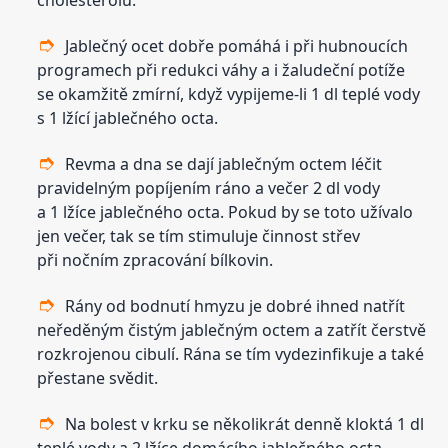
cholesterolu.
Jablečný ocet dobře pomáhá i při hubnoucích
programech při redukci váhy a i žaludeční potíže
se okamžitě zmírní, když vypijeme-li 1 dl teplé vody
s 1 lžící jablečného octa.
Revma a dna se dají jablečným octem léčit
pravidelným popíjením ráno a večer 2 dl vody
a 1 lžíce jablečného octa. Pokud by se toto užívalo
jen večer, tak se tím stimuluje činnost střev
při nočním zpracování bílkovin.
Rány od bodnutí hmyzu je dobré ihned natřít
neředěným čistým jablečným octem a zatřít čerstvě
rozkrojenou cibulí. Rána se tím vydezinfikuje a také
přestane svědit.
Na bolest v krku se několikrát denně kloktá 1 dl