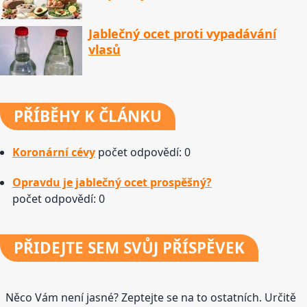
Jablečný ocet proti vypadávání
vlasů
PŘÍBĚHY
K ČLÁNKU
Koronární cévy
počet odpovědí: 0
Opravdu je jablečný ocet prospěšný?
počet odpovědí: 0
PŘIDEJTE
SEM SVŮJ PŘÍSPĚVEK
Něco Vám není jasné? Zeptejte se na to ostatních. Určitě