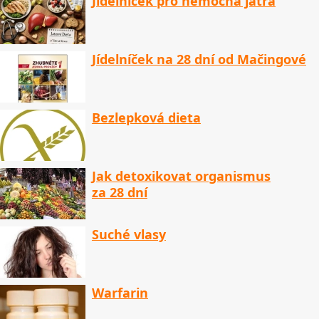
Jídelníček pro nemocná játra
Jídelníček na 28 dní od Mačingové
Bezlepková dieta
Jak detoxikovat organismus
za 28 dní
Suché vlasy
Warfarin