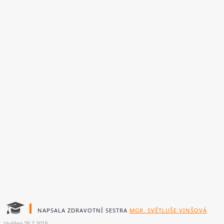
NAPSALA ZDRAVOTNÍ SESTRA
MGR. SVĚTLUŠE VINŠOVÁ
Vydáno
25.7.2015