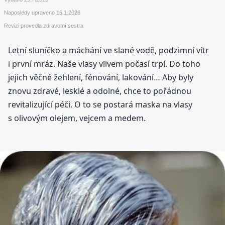
Naposledy upraveno
16.1.2026
Revizi provedla zdravotní sestra
Letní sluníčko a máchání ve slané vodě, podzimní vítr
i první mráz. Naše vlasy vlivem počasí trpí. Do toho
jejich věčné žehlení, fénování, lakování… Aby byly
znovu zdravé, lesklé a odolné, chce to pořádnou
revitalizující péči. O to se postará maska na vlasy
s olivovým olejem, vejcem a medem.