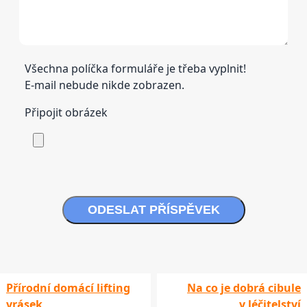
Všechna políčka formuláře je třeba vyplnit!
E-mail nebude nikde zobrazen.
Připojit obrázek
ODESLAT PŘÍSPĚVEK
Přírodní domácí lifting
Na co je dobrá cibule
vrásek
v léčitelství