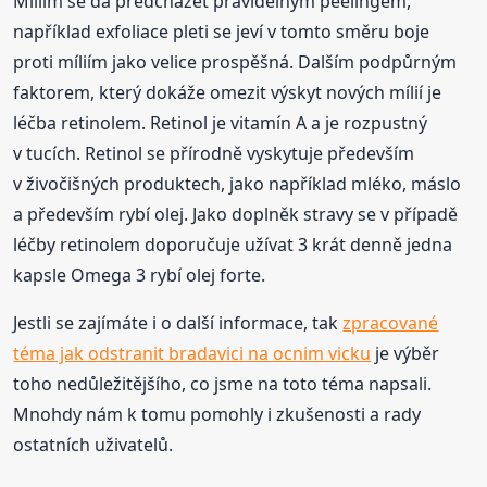
Míliím se dá předcházet pravidelným peelingem,
například exfoliace pleti se jeví v tomto směru boje
proti míliím jako velice prospěšná. Dalším podpůrným
faktorem, který dokáže omezit výskyt nových mílií je
léčba retinolem. Retinol je vitamín A a je rozpustný
v tucích. Retinol se přírodně vyskytuje především
v živočišných produktech, jako například mléko, máslo
a především rybí olej. Jako doplněk stravy se v případě
léčby retinolem doporučuje užívat 3 krát denně jedna
kapsle Omega 3 rybí olej forte.
Jestli se zajímáte i o další informace, tak
zpracované
téma jak odstranit bradavici na ocnim vicku
je výběr
toho nedůležitějšího, co jsme na toto téma napsali.
Mnohdy nám k tomu pomohly i zkušenosti a rady
ostatních uživatelů.