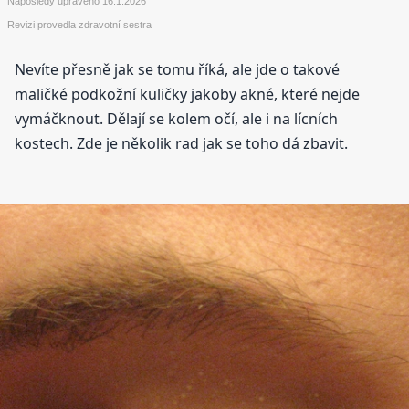
Naposledy upraveno
16.1.2026
Revizi provedla zdravotní sestra
Nevíte přesně jak se tomu říká, ale jde o takové
maličké podkožní kuličky jakoby akné, které nejde
vymáčknout. Dělají se kolem očí, ale i na lícních
kostech. Zde je několik rad jak se toho dá zbavit.