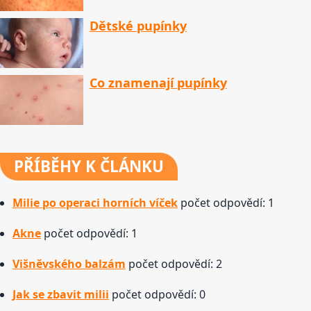
Dětské pupínky
Co znamenají pupínky
PŘÍBĚHY
K ČLÁNKU
Milie po operaci horních víček
počet odpovědí: 1
Akne
počet odpovědí: 1
Višněvského balzám
počet odpovědí: 2
Jak se zbavit milii
počet odpovědí: 0