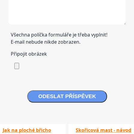
Všechna políčka formuláře je třeba vyplnit!
E-mail nebude nikde zobrazen.
Připojit obrázek
ODESLAT PŘÍSPĚVEK
Jak na ploché břicho
Skořicová mast - návod