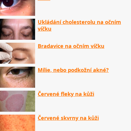
Ukládání cholesterolu na očním
víčku
Bradavice na očním víčku
Mílie, nebo podkožní akné?
Červené fleky na kůži
Červené skvrny na kůži