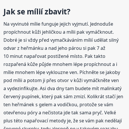
Jak se mílií zbavit?
Na vyvinuté mílie funguje jejich vyjmutí. Jednoduše
propíchnout kůži jehličkou a mílii pak vymáčknout.
Dobré je si vždy před vymačkáváním mílií udělat silný
odvar z heřmánku a nad jeho párou si pak 7 až
10 minut napařovat postižené místo. Pak takto
rozpařená kůže půjde mnohem lépe propíchnout a i
mílie mnohem lépe vyklouzne ven. Píchněte se jakoby
pod mílii a potom ji přes otvor v kůži vymáčkněte ven
a vydezinfikujte. Asi dva dny tam budete mít malinkatý
červený pupínek, který pak sám zmizí. Kolikrát stačí jen
ten heřmánek s gelem a vodičkou, protože se vám
otevřenou póry a nečistota jde tak sama pryč. Velké
plus této napařovací metody je, že se vám pak nedělají
červené skvrnky, tedy alespoň ne v takovém rozsahu.