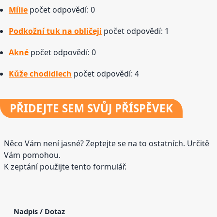
Mílie
počet odpovědí: 0
Podkožní tuk na obličeji
počet odpovědí: 1
Akné
počet odpovědí: 0
Kůže chodidlech
počet odpovědí: 4
PŘIDEJTE
SEM SVŮJ PŘÍSPĚVEK
Něco Vám není jasné? Zeptejte se na to ostatních. Určitě
Vám pomohou.
K zeptání použijte tento formulář.
Nadpis / Dotaz