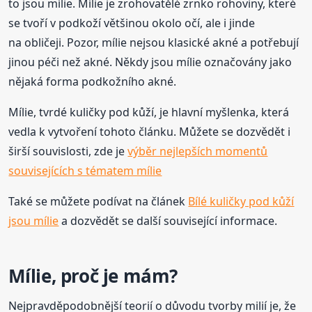
to jsou mílie. Mílie je zrohovatělé zrnko rohoviny, které
se tvoří v podkoží většinou okolo očí, ale i jinde
na obličeji. Pozor, mílie nejsou klasické akné a potřebují
jinou péči než akné. Někdy jsou mílie označovány jako
nějaká forma podkožního akné.
Mílie, tvrdé kuličky pod kůží, je hlavní myšlenka, která
vedla k vytvoření tohoto článku. Můžete se dozvědět i
širší souvislosti, zde je
výběr nejlepších momentů
souvisejících s tématem mílie
Také se můžete podívat na článek
Bílé kuličky pod kůží
jsou mílie
a dozvědět se další související informace.
Mílie, proč je mám?
Nejpravděpodobnější teorií o důvodu tvorby milií je, že