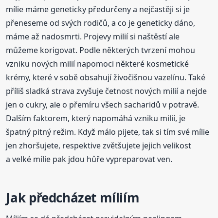
mílie máme geneticky předurčeny a nejčastěji si je
přeneseme od svých rodičů, a co je geneticky dáno,
máme až nadosmrti. Projevy milií si naštěstí ale
můžeme korigovat. Podle některých tvrzení mohou
vzniku nových milií napomoci některé kosmetické
krémy, které v sobě obsahují živočišnou vazelínu. Také
příliš sladká strava zvyšuje četnost nových milií a nejde
jen o cukry, ale o přemíru všech sacharidů v potravě.
Dalším faktorem, který napomáhá vzniku milií, je
špatný pitný režim. Když málo pijete, tak si tím své mílie
jen zhoršujete, respektive zvětšujete jejich velikost
a velké mílie pak jdou hůře vypreparovat ven.
Jak předcházet míliím