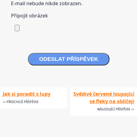
E-mail nebude nikde zobrazen.
Připojit obrázek
ODESLAT PŘÍSPĚVEK
Jak si poradit s lupy
Svědivé červené loupající
se fleky na obličeji
<< PŘEDCHOZÍ PŘÍSPĚVEK
NÁSLEDUJÍCÍ PŘÍSPĚVEK >>