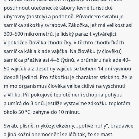
postihnout utečenecké tábory, levné turistické
ubytovny (hostely) a podobně. Původcem svrabu je
samička zákožky svrabové. Zákožka, jež má velikost asi
300–500 mikrometrů, je lidský parazit vytvářející
v pokožce člověka chodbičky. V těchto chodbičkách
samička kálí a klade vajíčka. Na člověku (v člověku)
samička přežívá asi 4─6 týdnů, v průměru naklade 40–
50 vajíček a z desetiny vajíček se během 14 dní vyvinou
dospělí jedinci. Pro zákožku je charakteristické to, že je
mimo organismus člověka velice citlivá na vyschnutí
a vlhko. Při pokojové teplotě není schopna pohybu
a umírá do 3 dnů. Jestliže vystavíme zákožku teplotám
okolo 50 °C, zahyne do 10 minut.
Svrab, plísně, mykózy, ekzémy, „potivé nohy‟, bradavice
a jiná kožní onemocnění se léčí tak, že se mast