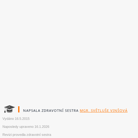
NAPSALA ZDRAVOTNÍ SESTRA
MGR. SVĚTLUŠE VINŠOVÁ
Vydáno
16.5.2015
Naposledy upraveno
16.1.2026
Revizi provedla zdravotní sestra