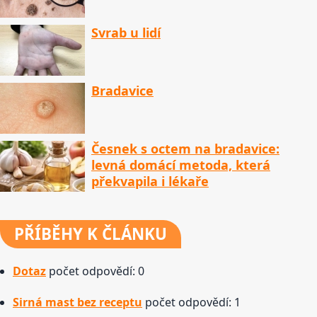
Svrab u lidí
Bradavice
Česnek s octem na bradavice:
levná domácí metoda, která
překvapila i lékaře
PŘÍBĚHY
K ČLÁNKU
Dotaz
počet odpovědí: 0
Sirná mast bez receptu
počet odpovědí: 1