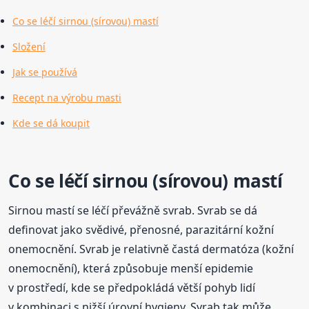
Co se léčí sirnou (sírovou) mastí
Složení
Jak se používá
Recept na výrobu masti
Kde se dá koupit
Co se léčí sirnou (sírovou) mastí
Sirnou mastí se léčí převážně svrab. Svrab se dá
definovat jako svědivé, přenosné, parazitární kožní
onemocnění. Svrab je relativně častá dermatóza (kožní
onemocnění), která způsobuje menší epidemie
v prostředí, kde se předpokládá větší pohyb lidí
v kombinaci s nižší úrovní hygieny. Svrab tak může