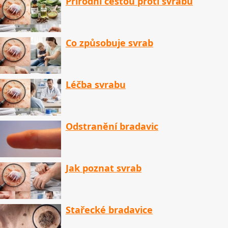
Přírodní cestou proti svrabu
Co způsobuje svrab
Léčba svrabu
Odstranění bradavic
Jak poznat svrab
Stařecké bradavice