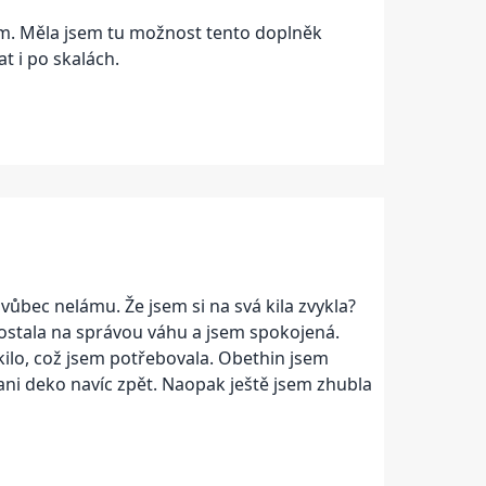
bům. Měla jsem tu možnost tento doplněk
t i po skalách.
 vůbec nelámu. Že jsem si na svá kila zvykla?
dostala na správou váhu a jsem spokojená.
kilo, což jsem potřebovala. Obethin jsem
 ani deko navíc zpět. Naopak ještě jsem zhubla