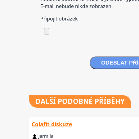
E-mail nebude nikde zobrazen.
Připojit obrázek
ODESLAT PŘ
DALŠÍ
PODOBNÉ PŘÍBĚHY
Colafit diskuze
Jarmila