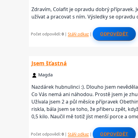
Zdravím, Colafit je opravdu dobrý přípravek.
užívat a pracovat s ním. Výsledky se opravdu 
Počet odpovědí:
0
|
Stálý odkaz
|
ODPOVĚDĚT
Jsem šťastná
Magda
Nazdárek hubnulinci :). Dlouho jsem nevěděla, 
Co Vás nemá ani náhodou. Prostě jsem je zhub
Užívala jsem 2 a půl měsíce přípravek Obethi
riskla, bála jsem se toho, že přiberu zpět, k
0,5 kilo. Naučil mě totiž jíst menší porce a om
Počet odpovědí:
0
|
Stálý odkaz
|
ODPOVĚDĚT