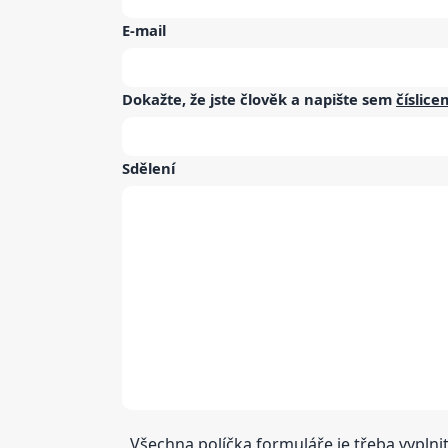
E-mail
Dokažte, že jste člověk a napište sem
číslice
Sdělení
Všechna políčka formuláře je třeba vyplnit