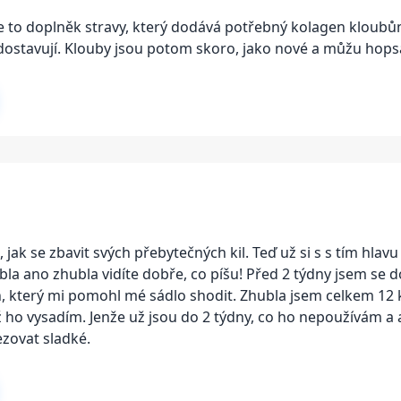
 Je to doplněk stravy, který dodává potřebný kolagen klou
dostavují. Klouby jsou potom skoro, jako nové a můžu hopsa
jak se zbavit svých přebytečných kil. Teď už si s s tím hlavu
la ano zhubla vidíte dobře, co píšu! Před 2 týdny jsem se 
n, který mi pomohl mé sádlo shodit. Zhubla jsem celkem 12 
dyž ho vysadím. Jenže už jsou do 2 týdny, co ho nepoužívám a
ezovat sladké.