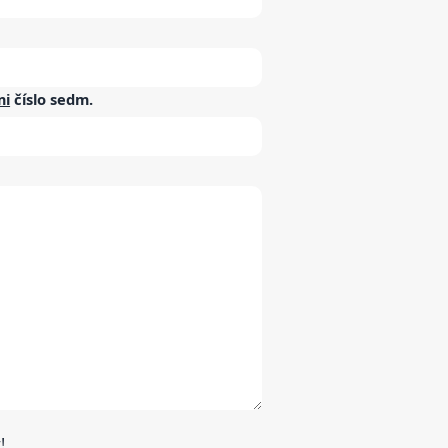
mi
číslo
sedm
.
!