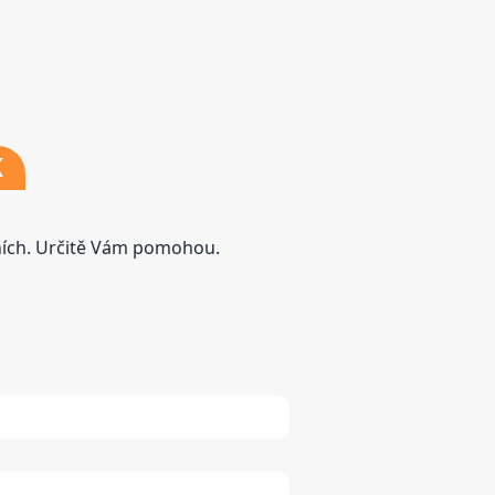
K
tních. Určitě Vám pomohou.