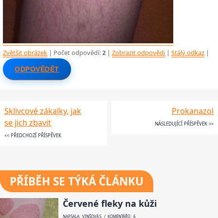
Zvětšit obrázek
| Počet odpovědí:
2
|
Zobrazit odpovědi
|
Stálý odkaz
|
ODPOVĚDĚT
Sklivcové zákalky, jak
Prokanazol
se jich zbavit
NÁSLEDUJÍCÍ PŘÍSPĚVEK >>
<< PŘEDCHOZÍ PŘÍSPĚVEK
PŘÍBĚH SE TÝKÁ ČLÁNKU
Červené fleky na kůži
NAPSALA: VINŠOVÁ S. / KOMENTÁŘŮ: 6