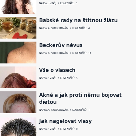
NAPSAL: VINŠ J. / KOMENTÁŘŮ: 1
Babské rady na štítnou žlázu
NAPSALA: SVOBODOVÁ M. / KOMENTÁŘŮ: 4
Beckerův névus
NAPSALA: SVOBODOVÁ M. / KOMENTÁŘŮ: 11
Vše o vlasech
NAPSAL: VINŠ J. / KOMENTÁŘŮ: 5
Akné a jak proti němu bojovat
dietou
NAPSALA: SVOBODOVÁ M. / KOMENTÁŘŮ: 1
Jak nagelovat vlasy
NAPSAL: VINŠ J. / KOMENTÁŘŮ: 0