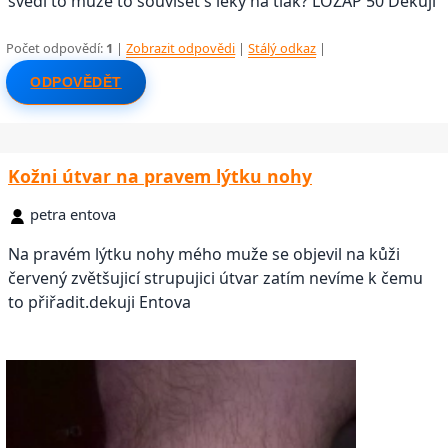
svědi to muže to souviset s leky na tlak? LOZAP 50 Děkuji
Počet odpovědí:
1
|
Zobrazit odpovědi
|
Stálý odkaz
|
ODPOVĚDĚT
Kožni útvar na pravem lýtku nohy
petra entova
Na pravém lýtku nohy mého muže se objevil na kůži
červený zvětšujicí strupujici útvar zatím nevíme k čemu
to přiřadit.dekuji Entova