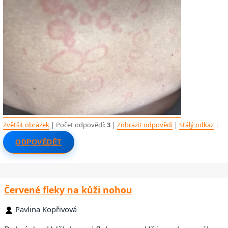
Zvětšit obrázek
| Počet odpovědí:
3
|
Zobrazit odpovědi
|
Stálý odkaz
|
ODPOVĚDĚT
Červené fleky na kůži nohou
Pavlina Kopřivová