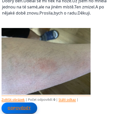
Dobrý den.Udělal se mi flek na noze.Už jsem ho mnéla
jednou na té samé,ale na jiném místě.Ten zmizel.A po
nějaké době znovu.Prosila,bych o radu.Děkuji.
Zvětšit obrázek
| Počet odpovědí:
0
|
Stálý odkaz
|
ODPOVĚDĚT