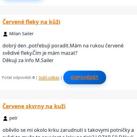
Červené fleky na kůži
Milan Sailer
dobrý den ,potřebuji poradit.Mám na rukou červené
svědivé fleky.Čím je mám mazat?
Děkuji za info M.Sailer
Počet odpovědí:
0
|
Stálý odkaz
|
ODPOVĚDĚT
Červene skvrny na kuži
petr
oběvilo se mi okolo krku zarudnuti s takovymi potničky a