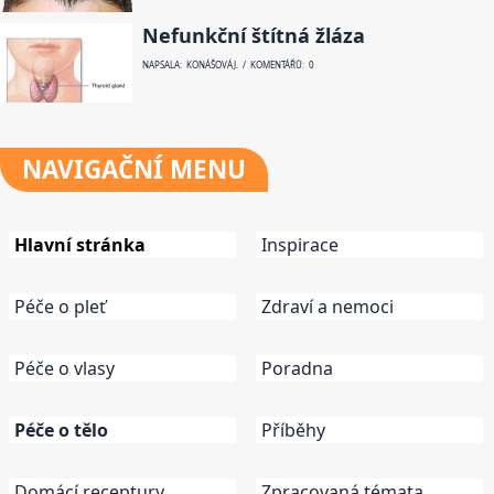
Nefunkční štítná žláza
NAPSALA: KONÁŠOVÁ J. / KOMENTÁŘŮ: 0
NAVIGAČNÍ
MENU
Hlavní stránka
Inspirace
Péče o pleť
Zdraví a nemoci
Péče o vlasy
Poradna
Péče o tělo
Příběhy
Domácí receptury
Zpracovaná témata