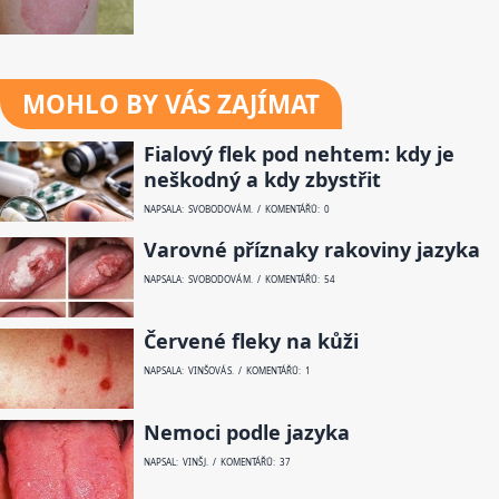
MOHLO BY VÁS ZAJÍMAT
Fialový flek pod nehtem: kdy je
neškodný a kdy zbystřit
NAPSALA: SVOBODOVÁ M. / KOMENTÁŘŮ: 0
Varovné příznaky rakoviny jazyka
NAPSALA: SVOBODOVÁ M. / KOMENTÁŘŮ: 54
Červené fleky na kůži
NAPSALA: VINŠOVÁ S. / KOMENTÁŘŮ: 1
Nemoci podle jazyka
NAPSAL: VINŠ J. / KOMENTÁŘŮ: 37