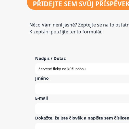
PŘIDEJTE
SEM SVŮJ PŘÍSPĚVE
Něco Vám není jasné? Zeptejte se na to osta
K zeptání použijte tento formulář.
Nadpis / Dotaz
Jméno
E-mail
Dokažte, že jste člověk a napište sem
číslice