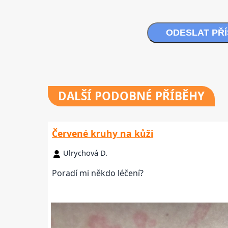
ODESLAT PŘ
DALŠÍ
PODOBNÉ PŘÍBĚHY
Červené kruhy na kůži
Ulrychová D.
Poradí mi někdo léčení?