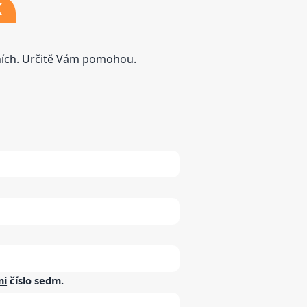
K
tních. Určitě Vám pomohou.
mi
číslo
sedm
.