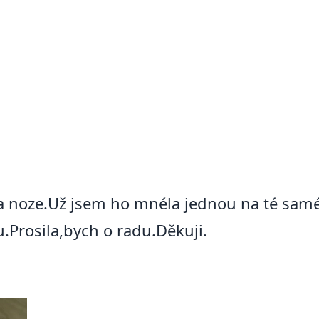
na noze.Už jsem ho mnéla jednou na té samé
.Prosila,bych o radu.Děkuji.