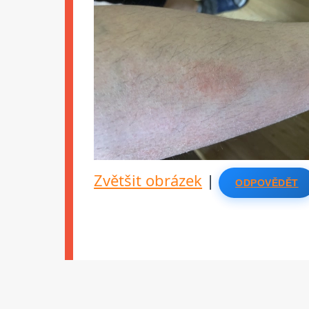
Zvětšit obrázek
|
ODPOVĚDĚT