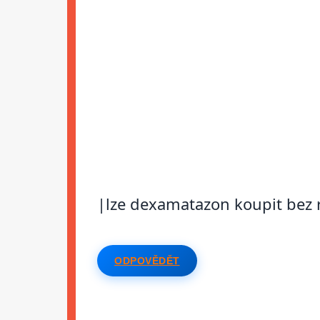
|lze dexamatazon koupit bez 
ODPOVĚDĚT