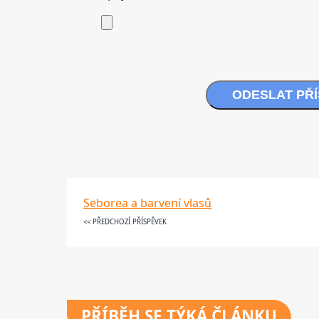
ODESLAT PŘ
Seborea a barvení vlasů
<< PŘEDCHOZÍ PŘÍSPĚVEK
PŘÍBĚH SE TÝKÁ ČLÁNKU