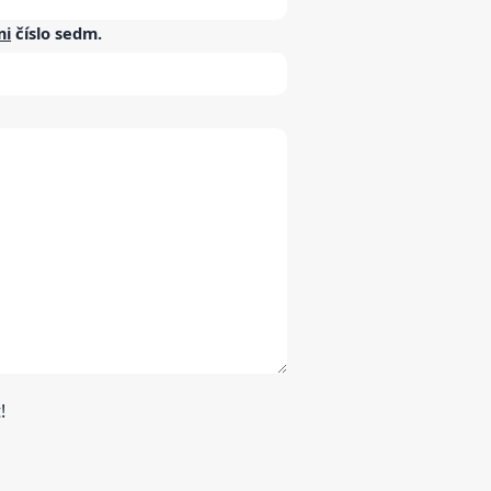
mi
číslo
sedm
.
!