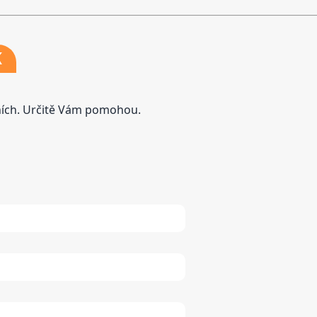
K
tních. Určitě Vám pomohou.