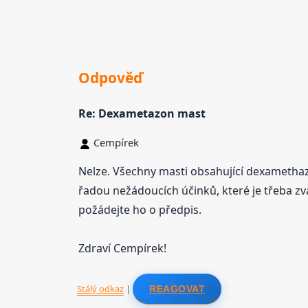
Odpověď
Re: Dexametazon mast
Cempírek
Nelze. Všechny masti obsahující dexamethaz
řadou nežádoucích účinků, které je třeba zv
požádejte ho o předpis.
Zdraví Cempírek!
Stálý odkaz
|
REAGOVAT