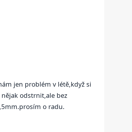
mám jen problém v létě,když si
 nějak odstrnit,ale bez
1-2,5mm.prosím o radu.