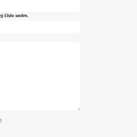
mi
číslo
sedm
.
!