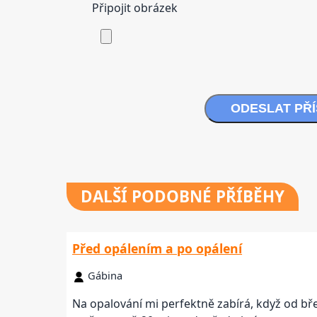
Připojit obrázek
ODESLAT PŘ
DALŠÍ
PODOBNÉ PŘÍBĚHY
Před opálením a po opálení
Gábina
Na opalování mi perfektně zabírá, když od bře