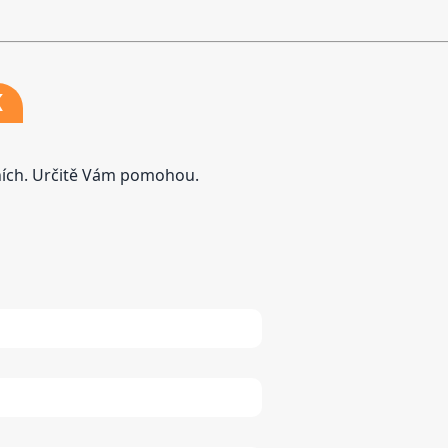
K
tních. Určitě Vám pomohou.