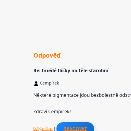
Odpověď
Re: hnědé flíčky na těle starobní
Cempírek
Některé pigmentace jdou bezbolestně odstran
Zdraví Cempírek!
Stálý odkaz
|
REAGOVAT