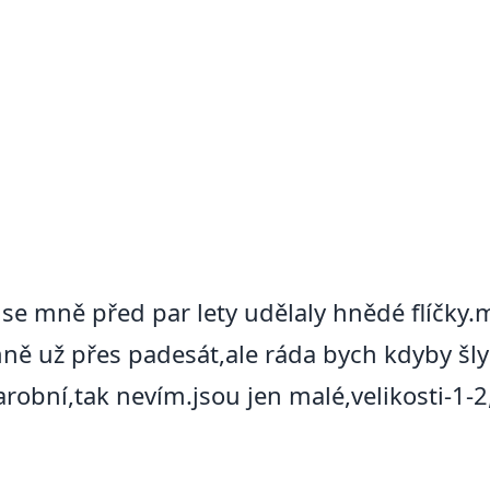
 se mně před par lety udělaly hnědé flíčky.
mně už přes padesát,ale ráda bych kdyby šly
 starobní,tak nevím.jsou jen malé,velikosti-