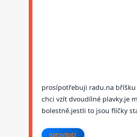
prosípotřebuji radu.na bříšku
chci vzít dvoudílné plavky.je 
bolestně.jestli to jsou flíčky
ODPOVĚDĚT