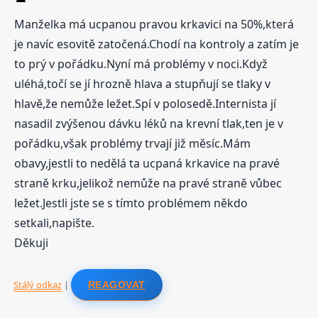
Manželka má ucpanou pravou krkavici na 50%,která
je navíc esovitě zatočená.Chodí na kontroly a zatím je
to prý v pořádku.Nyní má problémy v noci.Když
uléhá,točí se jí hrozně hlava a stupňují se tlaky v
hlavě,že nemůže ležet.Spí v polosedě.Internista jí
nasadil zvýšenou dávku léků na krevní tlak,ten je v
pořádku,však problémy trvají již měsíc.Mám
obavy,jestli to nedělá ta ucpaná krkavice na pravé
straně krku,jelikož nemůže na pravé straně vůbec
ležet.Jestli jste se s tímto problémem někdo
setkali,napište.
Děkuji
Stálý odkaz
|
REAGOVAT