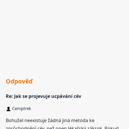
Odpověď
Re: Jak se projevuje ucpávání cév
Cempírek
Bohužel neexistuje žádná jiná metoda ke
zprůchodnění cév, než onen lékařský zákrok. Pokud