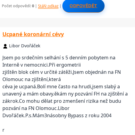
Počet odpovědí:
0
|
Stálý odkaz
|
ODPOVĚDĚT
Ucpané koronární cévy
Libor Dvořáček
Jsem po srdečním selhání s 5 denním pobytem na
Interně v nemocnici.Při ergometrii
zjištěn blok cém v určité zátěži.Jsem objednán na FN
Olomouc na zjištění,která
céva je ucpaná.Bolí mne často na hrudi,jsem slabý a
unavený a mám obavy.ěkám ny pozvání FH na zjištění a
zákrok.Co mohu dělat pro zmenšení rizika než budu
pozvání na FN Olomouc.Libor
Dvořáček.P.s.Mám3násobny Bypass z roku 2004
r