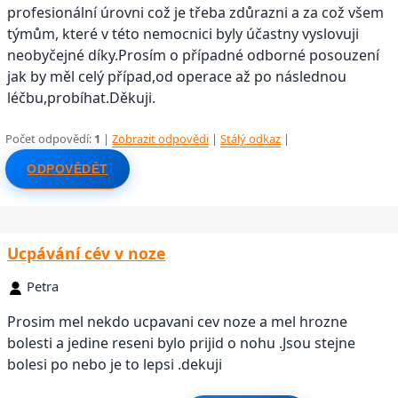
profesionální úrovni což je třeba zdůrazni a za což všem
týmům, které v této nemocnici byly účastny vyslovuji
neobyčejné díky.Prosím o případné odborné posouzení
jak by měl celý případ,od operace až po následnou
léčbu,probíhat.Děkuji.
Počet odpovědí:
1
|
Zobrazit odpovědi
|
Stálý odkaz
|
ODPOVĚDĚT
Ucpávání cév v noze
Petra
Prosim mel nekdo ucpavani cev noze a mel hrozne
bolesti a jedine reseni bylo prijid o nohu .Jsou stejne
bolesi po nebo je to lepsi .dekuji