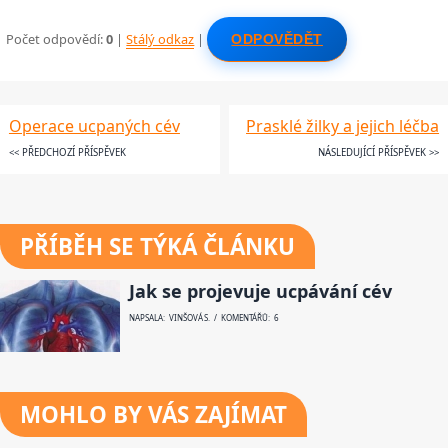
Počet odpovědí:
0
|
Stálý odkaz
|
ODPOVĚDĚT
Operace ucpaných cév
Prasklé žilky a jejich léčba
<< PŘEDCHOZÍ PŘÍSPĚVEK
NÁSLEDUJÍCÍ PŘÍSPĚVEK >>
PŘÍBĚH SE TÝKÁ ČLÁNKU
Jak se projevuje ucpávání cév
NAPSALA: VINŠOVÁ S. / KOMENTÁŘŮ: 6
MOHLO BY VÁS ZAJÍMAT