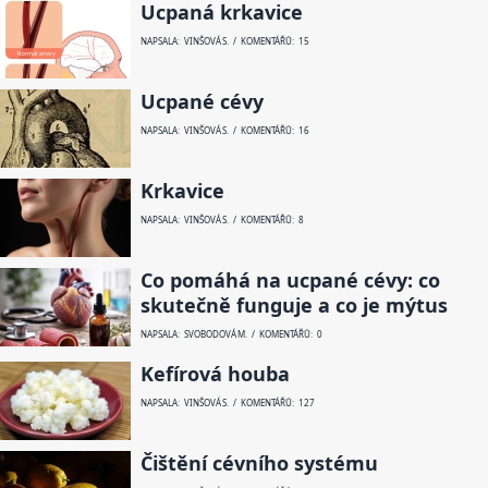
Ucpaná krkavice
NAPSALA: VINŠOVÁ S. / KOMENTÁŘŮ: 15
Ucpané cévy
NAPSALA: VINŠOVÁ S. / KOMENTÁŘŮ: 16
Krkavice
NAPSALA: VINŠOVÁ S. / KOMENTÁŘŮ: 8
Co pomáhá na ucpané cévy: co
skutečně funguje a co je mýtus
NAPSALA: SVOBODOVÁ M. / KOMENTÁŘŮ: 0
Kefírová houba
NAPSALA: VINŠOVÁ S. / KOMENTÁŘŮ: 127
Čištění cévního systému