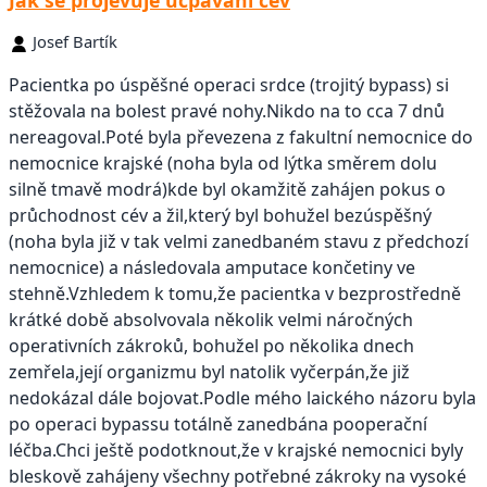
Jak se projevuje ucpávání cév
Josef Bartík
Pacientka po úspěšné operaci srdce (trojitý bypass) si
stěžovala na bolest pravé nohy.Nikdo na to cca 7 dnů
nereagoval.Poté byla převezena z fakultní nemocnice do
nemocnice krajské (noha byla od lýtka směrem dolu
silně tmavě modrá)kde byl okamžitě zahájen pokus o
průchodnost cév a žil,který byl bohužel bezúspěšný
(noha byla již v tak velmi zanedbaném stavu z předchozí
nemocnice) a následovala amputace končetiny ve
stehně.Vzhledem k tomu,že pacientka v bezprostředně
krátké době absolvovala několik velmi náročných
operativních zákroků, bohužel po několika dnech
zemřela,její organizmu byl natolik vyčerpán,že již
nedokázal dále bojovat.Podle mého laického názoru byla
po operaci bypassu totálně zanedbána pooperační
léčba.Chci ještě podotknout,že v krajské nemocnici byly
bleskově zahájeny všechny potřebné zákroky na vysoké