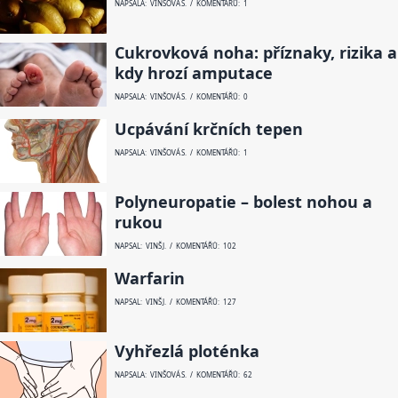
NAPSALA: VINŠOVÁ S. / KOMENTÁŘŮ: 1
Cukrovková noha: příznaky, rizika a
kdy hrozí amputace
NAPSALA: VINŠOVÁ S. / KOMENTÁŘŮ: 0
Ucpávání krčních tepen
NAPSALA: VINŠOVÁ S. / KOMENTÁŘŮ: 1
Polyneuropatie – bolest nohou a
rukou
NAPSAL: VINŠ J. / KOMENTÁŘŮ: 102
Warfarin
NAPSAL: VINŠ J. / KOMENTÁŘŮ: 127
Vyhřezlá ploténka
NAPSALA: VINŠOVÁ S. / KOMENTÁŘŮ: 62