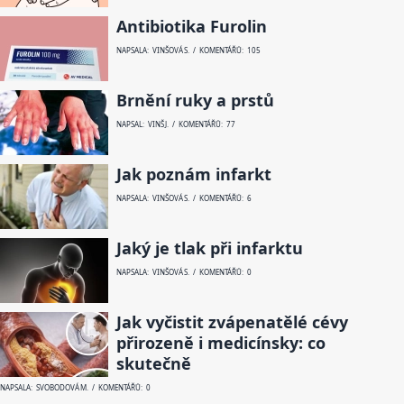
Antibiotika Furolin
NAPSALA: VINŠOVÁ S. / KOMENTÁŘŮ: 105
Brnění ruky a prstů
NAPSAL: VINŠ J. / KOMENTÁŘŮ: 77
Jak poznám infarkt
NAPSALA: VINŠOVÁ S. / KOMENTÁŘŮ: 6
Jaký je tlak při infarktu
NAPSALA: VINŠOVÁ S. / KOMENTÁŘŮ: 0
Jak vyčistit zvápenatělé cévy
přirozeně i medicínsky: co
skutečně
NAPSALA: SVOBODOVÁ M. / KOMENTÁŘŮ: 0