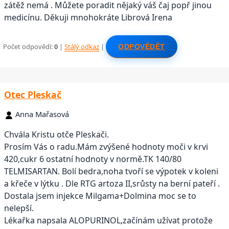
zátěž nemá . Můžete poradit nějaký váš čaj popř jinou
medicínu. Děkuji mnohokráte Librová Irena
Počet odpovědí:
0
|
Stálý odkaz
|
ODPOVĚDĚT
Otec Pleskač
Anna Mařasová
Chvála Kristu otče Pleskači.
Prosím Vás o radu.Mám zvýšené hodnoty moči v krvi
420,cukr 6 ostatní hodnoty v normě.TK 140/80
TELMISARTAN. Bolí bedra,noha tvoří se výpotek v koleni
a křeče v lýtku . Dle RTG artoza II,srůsty na berní pateří .
Dostala jsem injekce Milgama+Dolmina moc se to
nelepší.
Lékařka napsala ALOPURINOL,začínám užívat protože