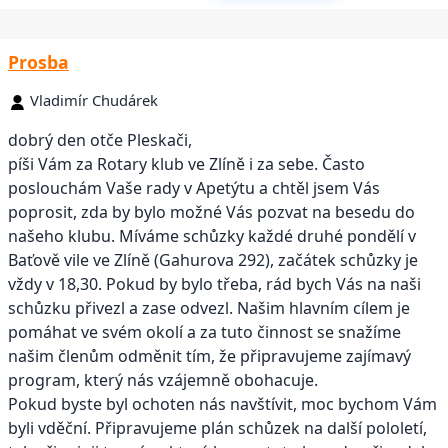
Prosba
Vladimír Chudárek
dobrý den otče Pleskači,
píši Vám za Rotary klub ve Zlíně i za sebe. Často
poslouchám Vaše rady v Apetýtu a chtěl jsem Vás
poprosit, zda by bylo možné Vás pozvat na besedu do
našeho klubu. Míváme schůzky každé druhé pondělí v
Baťově vile ve Zlíně (Gahurova 292), začátek schůzky je
vždy v 18,30. Pokud by bylo třeba, rád bych Vás na naši
schůzku přivezl a zase odvezl. Našim hlavním cílem je
pomáhat ve svém okolí a za tuto činnost se snažíme
našim členům odměnit tím, že připravujeme zajímavý
program, který nás vzájemně obohacuje.
Pokud byste byl ochoten nás navštívit, moc bychom Vám
byli vděční. Připravujeme plán schůzek na další pololetí,