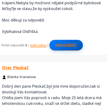
trápení.Nebyla by možnost nějaké podpůrné bylinkové
léčby?Je ve stavu,že by vyzkoušel cokoli.
Moc děkuji za odpověď.
Vybíhalová Oldřiška
Počet odpovědí:
0
|
Stálý odkaz
|
ODPOVĚDĚT
Otec Pleskač
Blanka Vranaiova
Dobrý den pane Pleskač,byl jste mne doporučen,tak si
dovoluji Vás kontaktovat.
Chtěla jsem Vás poprosit o radu. Moje 25 letá dcera má
tehotenskou cukrovku, snaží se držet dietu, sladké nejí