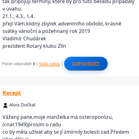
tak připojuji termíny, které by pro tuto besedu připadaly
v úvahu:
21.1., 4.3., 1.4.
přeji Vám klidný zbytek adventního období, krásné
svátky vánoční a požehnaný rok 2019
Vladimír Chudárek
prezident Rotary klubu Zlín
Počet odpovědí:
0
|
Stálý odkaz
|
ODPOVĚDĚT
Recept
Alois Dočkal
Vážený pane,moje manželka má osteroporózu,
(r.nar.1949)prosím o radu
co by měla užívat aby se jí zmírnily bolesti zad.Předem