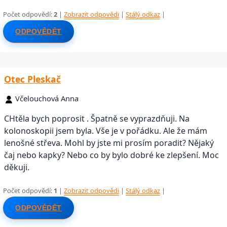
Počet odpovědí:
2
|
Zobrazit odpovědi
|
Stálý odkaz
|
ODPOVĚDĚT
Otec Pleskač
Včelouchová Anna
CHtěla bych poprosit . Špatně se vyprazdňuji. Na
kolonoskopii jsem byla. Vše je v pořádku. Ale že mám
lenošné střeva. Mohl by jste mi prosím poradit? Nějaký
čaj nebo kapky? Nebo co by bylo dobré ke zlepšení. Moc
děkuji.
Počet odpovědí:
1
|
Zobrazit odpovědi
|
Stálý odkaz
|
ODPOVĚDĚT