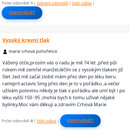
Počet odpovědí:
1
|
Zobrazit odpovědi
|
Stálý odkaz
|
ODPOVĚDĚT
Vysoký krevní tlak
marie crhová pohořelice
Vážený otče,prosím vás o radu je mě 74 let ,před půl
rokem mě zemřel manžel,léčím se z vysokým tlakem již
5let ,ted mě začal zlobit mám přez den po léku beru
ramipril actavis 5mg přes den je to v pořádku ,a večer
užívám polovinu někdy je tlak v pořádku ale umí být i po
léku vyšší 150 -95 ,mohla bych k tomu užívat nějaké
bylinky.Moc vám děkuji a zdravím Crhová Marie
Počet odpovědí:
0
|
Stálý odkaz
|
ODPOVĚDĚT