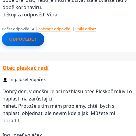
době přerušit, nebo je možné užívat stále,zvláště teď v
době koronaviru.
děkuji za odpověď. Věra
Počet odpovědí:
4
|
Zobrazit odpovědi
|
Stálý odkaz
|
ODPOVĚDĚT
Otec pleskač radí
Ing. Josef Vojáček
Dobrý den, v dnešní relaci rozhlasu otec Pleskač mluvil o
náplasti na zarůstající
nehet. Protože s tím mám problémy, chtěl bych si
náplasti objednat, ale nevím kde a jak. Můžete mi
poradit_
Ing. Josef vojáček