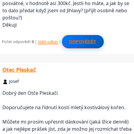
posvátné, v hodnotě asi 300kč. Jestli ho máte, a jak by se
to dalo předat když jsem od Jihlavy? (přijít osobně nebo
poštou?)
Děkuji
Počet odpovědí:
0
|
Stálý odkaz
|
ODPOVĚDĚT
Otec Pleskač
Josef
Dobrý den Otče Pleskači
Doporučujete na řídnutí kostí mletý kostiválový kořen.
Můžete mi prosím upřesnit dávkování (jaká lžíce denně)
a jak nejlépe prášek jíst, zda je možno jej rozmíchat třeba