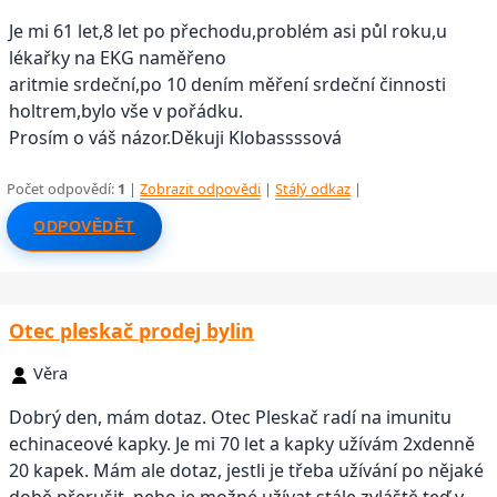
Je mi 61 let,8 let po přechodu,problém asi půl roku,u
lékařky na EKG naměřeno
aritmie srdeční,po 10 dením měření srdeční činnosti
holtrem,bylo vše v pořádku.
Prosím o váš názor.Děkuji Klobassssová
Počet odpovědí:
1
|
Zobrazit odpovědi
|
Stálý odkaz
|
ODPOVĚDĚT
Otec pleskač prodej bylin
Věra
Dobrý den, mám dotaz. Otec Pleskač radí na imunitu
echinaceové kapky. Je mi 70 let a kapky užívám 2xdenně
20 kapek. Mám ale dotaz, jestli je třeba užívání po nějaké