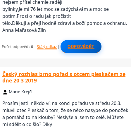
nejsem přítel chemie,radějí
bylinky.Je mi 76 let moc se zadýchávám a moc se
potím.Prosí o radu jak pročistit
tělo.Děkuji a přejí hodně zdraví a boží pomoc a ochranu.
Anna Mařasová Zlín
Počet odpovědí:
0
|
Stálý odkaz
|
ODPOVĚDĚT
Český rozhlas brno pořad s otcem pleskačem ze
dne 20 3 2019
Marie Krejčí
Prosím jestli někdo ví: na konci pořadu ve středu 20.3.
mluvil otec Pleskač o tom, že se něco nasype do ponožek
a pomáhá to na klouby? Neslyšela jsem to celé. Můžete
mi sdělit o co šlo? Díky