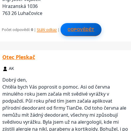
Hrazanská 1036
763 26 Luhačovice
Počet odpovědí:
0
|
Stálý odkaz
|
ODPOVĚDĚT
Otec Pleskač
AK
Dobrý den,
Chtěla bych Vás poprosit o pomoc. Asi od června
minulého roku jsem začala mít svědivé vyrážky v
podpaždí. Půl roku před tím jsem začala aplikovat
přírodní deodorant od firmy TianDe. Od toho června ale
nemůžu mít žádný deodorant, všechny mi způsobují
svědivou vyrážku. Byla jsem už na alergologii, kde mi
zjistili alergie na nikl, parabeny a kortikoidy. Bohužel, i po