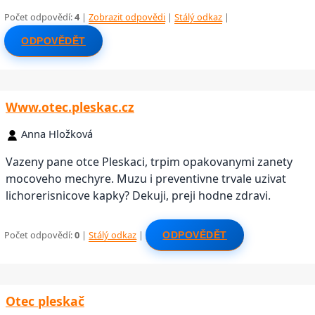
Počet odpovědí:
4
|
Zobrazit odpovědi
|
Stálý odkaz
|
ODPOVĚDĚT
Www.otec.pleskac.cz
Anna Hložková
Vazeny pane otce Pleskaci, trpim opakovanymi zanety
mocoveho mechyre. Muzu i preventivne trvale uzivat
lichorerisnicove kapky? Dekuji, preji hodne zdravi.
Počet odpovědí:
0
|
Stálý odkaz
|
ODPOVĚDĚT
Otec pleskač