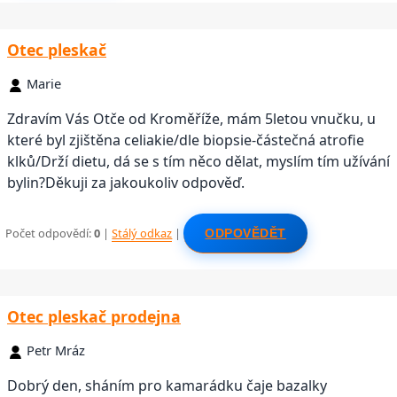
Otec pleskač
Marie
Zdravím Vás Otče od Kroměříže, mám 5letou vnučku, u
které byl zjištěna celiakie/dle biopsie-částečná atrofie
klků/Drží dietu, dá se s tím něco dělat, myslím tím užívání
bylin?Děkuji za jakoukoliv odpověď.
Počet odpovědí:
0
|
Stálý odkaz
|
ODPOVĚDĚT
Otec pleskač prodejna
Petr Mráz
Dobrý den, sháním pro kamarádku čaje bazalky