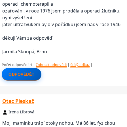
operaci, chemoterapii a
ozařování, v roce 1976 jsem prodělala operaci žlučniku,
nyní vyšetření
jater ultrazvukem bylo v pořádku) jsem nar. v roce 1946
děkuji Vám za odpověď
Jarmila Skoupá, Brno
Počet odpovědí:
1
|
Zobrazit odpovědi
|
Stálý odkaz
|
ODPOVĚDĚT
Otec Pleskač
Irena Librová
Moji maminku trápí otoky nohou. Má 86 let, fyzickou