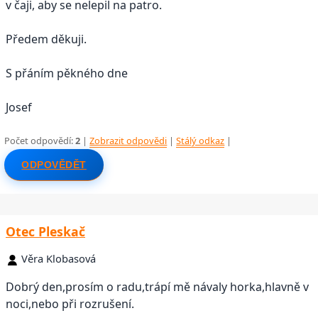
v čaji, aby se nelepil na patro.
Předem děkuji.
S přáním pěkného dne
Josef
Počet odpovědí:
2
|
Zobrazit odpovědi
|
Stálý odkaz
|
ODPOVĚDĚT
Otec Pleskač
Věra Klobasová
Dobrý den,prosím o radu,trápí mě návaly horka,hlavně v
noci,nebo při rozrušení.