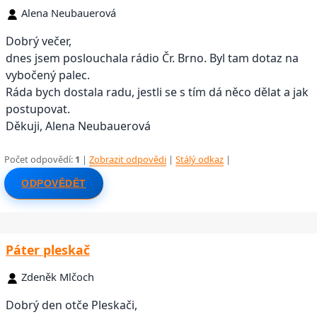
Alena Neubauerová
Dobrý večer,
dnes jsem poslouchala rádio Čr. Brno. Byl tam dotaz na
vybočený palec.
Ráda bych dostala radu, jestli se s tím dá něco dělat a jak
postupovat.
Děkuji, Alena Neubauerová
Počet odpovědí:
1
|
Zobrazit odpovědi
|
Stálý odkaz
|
ODPOVĚDĚT
Páter pleskač
Zdeněk Mlčoch
Dobrý den otče Pleskači,