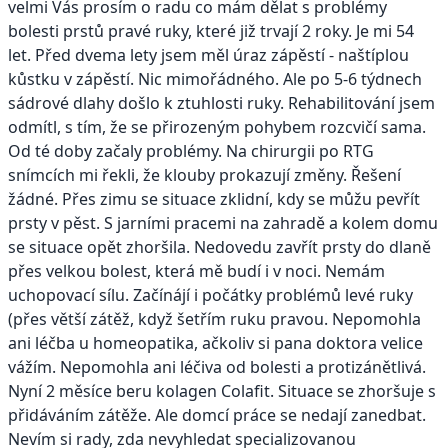
velmi Vás prosím o radu co mám dělat s problémy
bolesti prstů pravé ruky, které již trvají 2 roky. Je mi 54
let. Před dvema lety jsem měl úraz zápěstí - naštíplou
kůstku v zápěstí. Nic mimořádného. Ale po 5-6 týdnech
sádrové dlahy došlo k ztuhlosti ruky. Rehabilitování jsem
odmítl, s tím, že se přirozeným pohybem rozcvičí sama.
Od té doby začaly problémy. Na chirurgii po RTG
snímcích mi řekli, že klouby prokazují změny. Řešení
žádné. Přes zimu se situace zklidní, kdy se můžu pevřít
prsty v pěst. S jarními pracemi na zahradě a kolem domu
se situace opět zhoršila. Nedovedu zavřít prsty do dlaně
přes velkou bolest, která mě budí i v noci. Nemám
uchopovací sílu. Začínájí i počátky problémů levé ruky
(přes větší zátěž, když šetřím ruku pravou. Nepomohla
ani léčba u homeopatika, ačkoliv si pana doktora velice
vážím. Nepomohla ani léčiva od bolesti a protizánětlivá.
Nyní 2 měsíce beru kolagen Colafit. Situace se zhoršuje s
přidáváním zátěže. Ale domcí práce se nedají zanedbat.
Nevím si rady, zda nevyhledat specializovanou