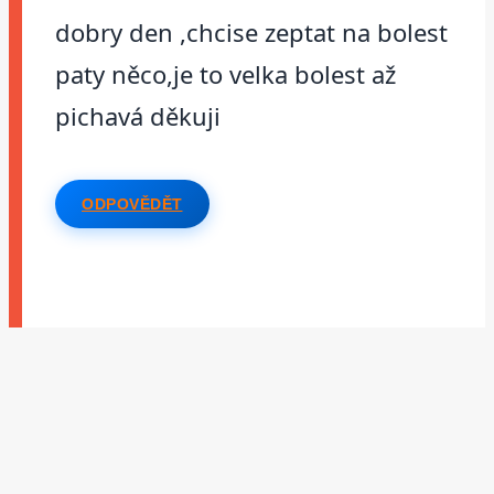
dobry den ,chcise zeptat na bolest
paty něco,je to velka bolest až
pichavá děkuji
ODPOVĚDĚT