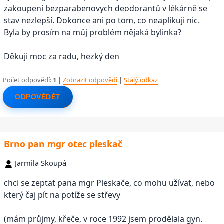
zakoupení bezparabenovych deodorantů v lékárně se
stav nezlepší. Dokonce ani po tom, co neaplikuji nic.
Byla by prosím na můj problém nějaká bylinka?
Děkuji moc za radu, hezký den
Počet odpovědí:
1
|
Zobrazit odpovědi
|
Stálý odkaz
|
ODPOVĚDĚT
Brno pan mgr otec pleskač
Jarmila Skoupá
chci se zeptat pana mgr Pleskače, co mohu užívat, nebo
který čaj pít na potíže se střevy
(mám průjmy, křeče, v roce 1992 jsem prodělala gyn.