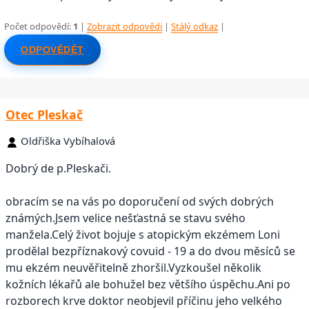
Počet odpovědí:
1
|
Zobrazit odpovědi
|
Stálý odkaz
|
ODPOVĚDĚT
Otec Pleskač
Oldřiška Vybíhalová
Dobrý de p.Pleskači.
obracím se na vás po doporučení od svých dobrých
známých.Jsem velice nešťastná se stavu svého
manžela.Celý život bojuje s atopickým ekzémem Loni
prodělal bezpříznakový covuid - 19 a do dvou měsíců se
mu ekzém neuvěřitelně zhoršil.Vyzkoušel několik
kožních lékařů ale bohužel bez většího úspěchu.Ani po
rozborech krve doktor neobjevil příčinu jeho velkého