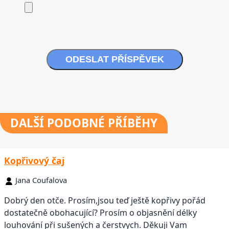
ODESLAT PŘÍSPĚVEK
DALŠÍ
PODOBNÉ PŘÍBĚHY
Kopřivový čaj
Jana Coufalova
Dobrý den otče. Prosím,jsou teď ještě kopřivy pořád
dostatečně obohacující? Prosím o objasnění délky
louhování při sušených a čerstvych. Děkuji Vam