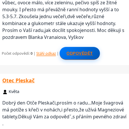
vůbec, ovoce málo, více zeleninu, pečivo spíš ze žitné
mouky. I přesto má převážně ranní hodnoty vyšší a to
5.3-5.7. Zkoušela jednu večeři,dvě večeře,různé
kombinace a glukometr stále ukazuje vyšší hodnoty.
Prosím o Vaší radu,jak docílit spokojenosti. Moc děkuji s
pozdravem Blanka Vranaiova, Vyškov
Počet odpovědí:
0
|
Stálý odkaz
|
ODPOVĚDĚT
Otec Pleskač
Květa
Dobrý den Otče Pleskači,prosím o radu...Moje švagrová
má potíže s křeči v nohách,i přesto,že užívá Magneziové
tablety.Děkuji Vám za odpovědˇ,s přáním pevného zdraví
.