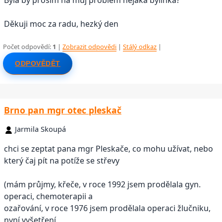
Děkuji moc za radu, hezký den
Počet odpovědí:
1
|
Zobrazit odpovědi
|
Stálý odkaz
|
ODPOVĚDĚT
Brno pan mgr otec pleskač
Jarmila Skoupá
chci se zeptat pana mgr Pleskače, co mohu užívat, nebo
který čaj pít na potíže se střevy
(mám průjmy, křeče, v roce 1992 jsem prodělala gyn.
operaci, chemoterapii a
ozařování, v roce 1976 jsem prodělala operaci žlučniku,
nyní vyšetření