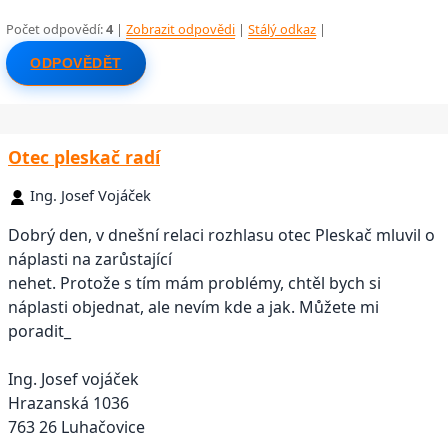
Počet odpovědí:
4
|
Zobrazit odpovědi
|
Stálý odkaz
|
ODPOVĚDĚT
Otec pleskač radí
Ing. Josef Vojáček
Dobrý den, v dnešní relaci rozhlasu otec Pleskač mluvil o
náplasti na zarůstající
nehet. Protože s tím mám problémy, chtěl bych si
náplasti objednat, ale nevím kde a jak. Můžete mi
poradit_
Ing. Josef vojáček
Hrazanská 1036
763 26 Luhačovice