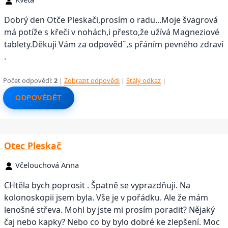
Dobrý den Otče Pleskači,prosím o radu...Moje švagrová
má potíže s křeči v nohách,i přesto,že užívá Magneziové
tablety.Děkuji Vám za odpovědˇ,s přáním pevného zdraví
.
Počet odpovědí:
2
|
Zobrazit odpovědi
|
Stálý odkaz
|
ODPOVĚDĚT
Otec Pleskač
Včelouchová Anna
CHtěla bych poprosit . Špatně se vyprazdňuji. Na
kolonoskopii jsem byla. Vše je v pořádku. Ale že mám
lenošné střeva. Mohl by jste mi prosím poradit? Nějaký
čaj nebo kapky? Nebo co by bylo dobré ke zlepšení. Moc