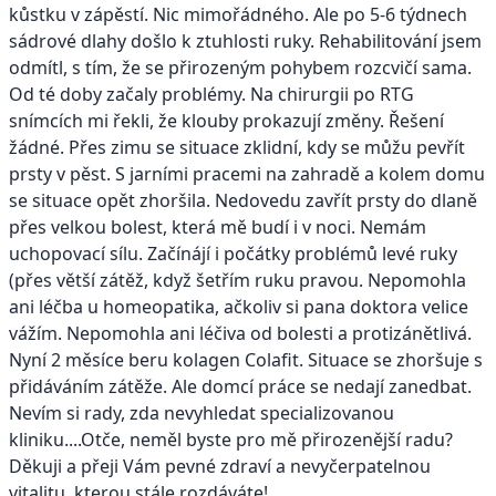
kůstku v zápěstí. Nic mimořádného. Ale po 5-6 týdnech
sádrové dlahy došlo k ztuhlosti ruky. Rehabilitování jsem
odmítl, s tím, že se přirozeným pohybem rozcvičí sama.
Od té doby začaly problémy. Na chirurgii po RTG
snímcích mi řekli, že klouby prokazují změny. Řešení
žádné. Přes zimu se situace zklidní, kdy se můžu pevřít
prsty v pěst. S jarními pracemi na zahradě a kolem domu
se situace opět zhoršila. Nedovedu zavřít prsty do dlaně
přes velkou bolest, která mě budí i v noci. Nemám
uchopovací sílu. Začínájí i počátky problémů levé ruky
(přes větší zátěž, když šetřím ruku pravou. Nepomohla
ani léčba u homeopatika, ačkoliv si pana doktora velice
vážím. Nepomohla ani léčiva od bolesti a protizánětlivá.
Nyní 2 měsíce beru kolagen Colafit. Situace se zhoršuje s
přidáváním zátěže. Ale domcí práce se nedají zanedbat.
Nevím si rady, zda nevyhledat specializovanou
kliniku....Otče, neměl byste pro mě přirozenější radu?
Děkuji a přeji Vám pevné zdraví a nevyčerpatelnou
vitalitu, kterou stále rozdáváte!