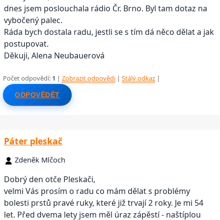
dnes jsem poslouchala rádio Čr. Brno. Byl tam dotaz na
vybočený palec.
Ráda bych dostala radu, jestli se s tím dá něco dělat a jak
postupovat.
Děkuji, Alena Neubauerová
Počet odpovědí:
1
|
Zobrazit odpovědi
|
Stálý odkaz
|
ODPOVĚDĚT
Páter pleskač
Zdeněk Mlčoch
Dobrý den otče Pleskači,
velmi Vás prosím o radu co mám dělat s problémy
bolesti prstů pravé ruky, které již trvají 2 roky. Je mi 54
let. Před dvema lety jsem měl úraz zápěstí - naštíplou