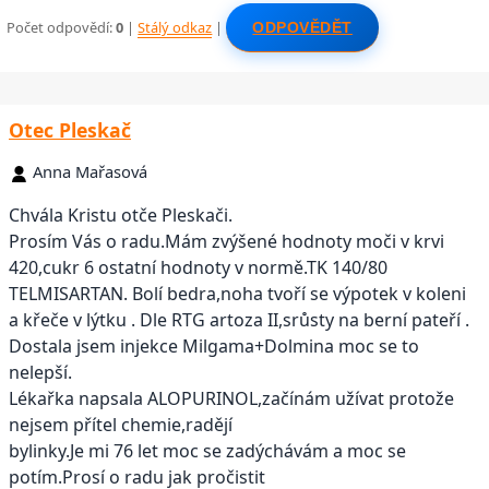
Počet odpovědí:
0
|
Stálý odkaz
|
ODPOVĚDĚT
Otec Pleskač
Anna Mařasová
Chvála Kristu otče Pleskači.
Prosím Vás o radu.Mám zvýšené hodnoty moči v krvi
420,cukr 6 ostatní hodnoty v normě.TK 140/80
TELMISARTAN. Bolí bedra,noha tvoří se výpotek v koleni
a křeče v lýtku . Dle RTG artoza II,srůsty na berní pateří .
Dostala jsem injekce Milgama+Dolmina moc se to
nelepší.
Lékařka napsala ALOPURINOL,začínám užívat protože
nejsem přítel chemie,radějí
bylinky.Je mi 76 let moc se zadýchávám a moc se
potím.Prosí o radu jak pročistit