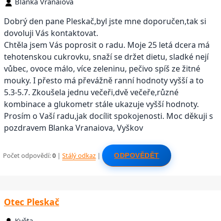
Blanka Vranaiova
Dobrý den pane Pleskač,byl jste mne doporučen,tak si
dovoluji Vás kontaktovat.
Chtěla jsem Vás poprosit o radu. Moje 25 letá dcera má
tehotenskou cukrovku, snaží se držet dietu, sladké nejí
vůbec, ovoce málo, více zeleninu, pečivo spíš ze žitné
mouky. I přesto má převážně ranní hodnoty vyšší a to
5.3-5.7. Zkoušela jednu večeři,dvě večeře,různé
kombinace a glukometr stále ukazuje vyšší hodnoty.
Prosím o Vaší radu,jak docílit spokojenosti. Moc děkuji s
pozdravem Blanka Vranaiova, Vyškov
Počet odpovědí:
0
|
Stálý odkaz
|
ODPOVĚDĚT
Otec Pleskač
Květa