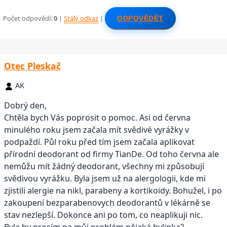
Počet odpovědí:
0
|
Stálý odkaz
|
ODPOVĚDĚT
Otec Pleskač
AK
Dobrý den,
Chtěla bych Vás poprosit o pomoc. Asi od června
minulého roku jsem začala mít svědivé vyrážky v
podpaždí. Půl roku před tím jsem začala aplikovat
přírodní deodorant od firmy TianDe. Od toho června ale
nemůžu mít žádný deodorant, všechny mi způsobují
svědivou vyrážku. Byla jsem už na alergologii, kde mi
zjistili alergie na nikl, parabeny a kortikoidy. Bohužel, i po
zakoupení bezparabenovych deodorantů v lékárně se
stav nezlepší. Dokonce ani po tom, co neaplikuji nic.
Byla by prosím na můj problém nějaká bylinka?