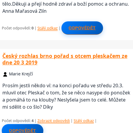
tělo.Děkuji a přejí hodně zdraví a boží pomoc a ochranu.
Anna Mařasová Zlín
Počet odpovědí:
0
|
Stálý odkaz
|
ODPOVĚDĚT
Český rozhlas brno pořad s otcem pleskačem ze
dne 20 3 2019
Marie Krejčí
Prosím jestli někdo ví: na konci pořadu ve středu 20.3.
mluvil otec Pleskač o tom, že se něco nasype do ponožek
a pomáhá to na klouby? Neslyšela jsem to celé. Můžete
mi sdělit o co šlo? Díky
Počet odpovědí:
4
|
Zobrazit odpovědi
|
Stálý odkaz
|
ODPOVĚDĚT