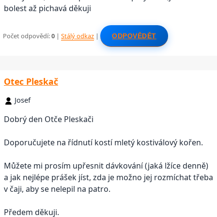
bolest až pichavá děkuji
Počet odpovědí:
0
|
Stálý odkaz
|
ODPOVĚDĚT
Otec Pleskač
Josef
Dobrý den Otče Pleskači
Doporučujete na řídnutí kostí mletý kostiválový kořen.
Můžete mi prosím upřesnit dávkování (jaká lžíce denně)
a jak nejlépe prášek jíst, zda je možno jej rozmíchat třeba
v čaji, aby se nelepil na patro.
Předem děkuji.