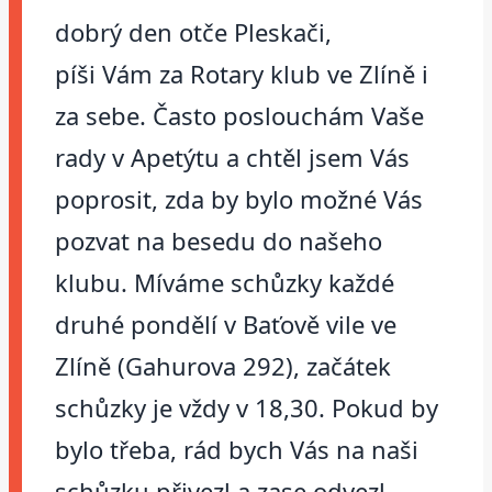
dobrý den otče Pleskači,
píši Vám za Rotary klub ve Zlíně i
za sebe. Často poslouchám Vaše
rady v Apetýtu a chtěl jsem Vás
poprosit, zda by bylo možné Vás
pozvat na besedu do našeho
klubu. Míváme schůzky každé
druhé pondělí v Baťově vile ve
Zlíně (Gahurova 292), začátek
schůzky je vždy v 18,30. Pokud by
bylo třeba, rád bych Vás na naši
schůzku přivezl a zase odvezl.