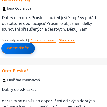
Jana Coufalova
Dobrý den otče. Prosím,jsou teď ještě kopřivy pořád
dostatečně obohacující? Prosím o objasnění délky
louhování při sušených a čerstvych. Děkuji Vam
Počet odpovědí:
1
|
Zobrazit odpovědi
|
Stálý odkaz
|
ODPOVĚDĚT
Otec Pleskač
Oldřiška Vybíhalová
Dobrý de p.Pleskači.
obracím se na vás po doporučení od svých dobrých
známých.Jsem velice nešťastná se stavu svého