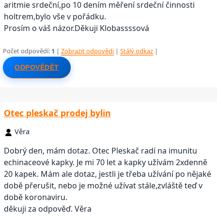
aritmie srdeční,po 10 dením měření srdeční činnosti
holtrem,bylo vše v pořádku.
Prosím o váš názor.Děkuji Klobassssová
Počet odpovědí:
1
|
Zobrazit odpovědi
|
Stálý odkaz
|
ODPOVĚDĚT
Otec pleskač prodej bylin
Věra
Dobrý den, mám dotaz. Otec Pleskač radí na imunitu
echinaceové kapky. Je mi 70 let a kapky užívám 2xdenně
20 kapek. Mám ale dotaz, jestli je třeba užívání po nějaké
době přerušit, nebo je možné užívat stále,zvláště teď v
době koronaviru.
děkuji za odpověď. Věra