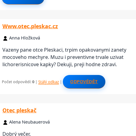
Www.otec.pleskac.cz
Anna Hložková
Vazeny pane otce Pleskaci, trpim opakovanymi zanety
mocoveho mechyre. Muzu i preventivne trvale uzivat
lichorerisnicove kapky? Dekuji, preji hodne zdravi.
Počet odpovědí:
0
|
Stálý odkaz
|
ODPOVĚDĚT
Otec pleskač
Alena Neubauerová
Dobrý večer,