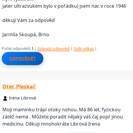
jater ultrazvukem bylo v pořádku) jsem nar. v roce 1946
děkuji Vám za odpověď
Jarmila Skoupá, Brno
Počet odpovědí:
1
|
Zobrazit odpovědi
|
Stálý odkaz
|
ODPOVĚDĚT
Otec Pleskač
Irena Librová
Moji maminku trápí otoky nohou. Má 86 let, fyzickou
zátěž nemá . Můžete poradit nějaký váš čaj popř jinou
medicínu. Děkuji mnohokráte Librová Irena