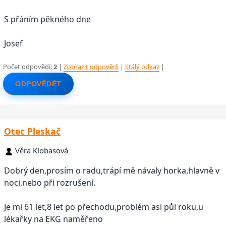
S přáním pěkného dne
Josef
Počet odpovědí:
2
|
Zobrazit odpovědi
|
Stálý odkaz
|
ODPOVĚDĚT
Otec Pleskač
Věra Klobasová
Dobrý den,prosím o radu,trápí mě návaly horka,hlavně v
noci,nebo při rozrušení.
Je mi 61 let,8 let po přechodu,problém asi půl roku,u
lékařky na EKG naměřeno