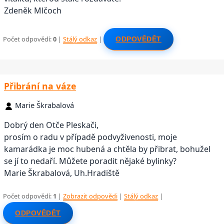
Zdeněk Mlčoch
Počet odpovědí:
0
|
Stálý odkaz
|
ODPOVĚDĚT
Přibrání na váze
Marie Škrabalová
Dobrý den Otče Pleskači,
prosím o radu v případě podvyživenosti, moje
kamarádka je moc hubená a chtěla by přibrat, bohužel
se jí to nedaří. Můžete poradit nějaké bylinky?
Marie Škrabalová, Uh.Hradiště
Počet odpovědí:
1
|
Zobrazit odpovědi
|
Stálý odkaz
|
ODPOVĚDĚT