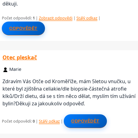
děkuji.
Počet odpovědí:
1
|
Zobrazit odpovědi
|
Stálý odkaz
|
ODPOVĚDĚT
Otec pleskač
Marie
Zdravím Vás Otče od Kroměříže, mám 5letou vnučku, u
které byl zjištěna celiakie/dle biopsie-částečná atrofie
klků/Drží dietu, dá se s tím něco dělat, myslím tím užívání
bylin?Děkuji za jakoukoliv odpověď.
Počet odpovědí:
0
|
Stálý odkaz
|
ODPOVĚDĚT