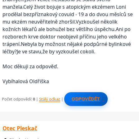
manžela.Celý život bojuje s atopickým ekzémem Loni
prodělal bezpříznakový covuid - 19 a do dvou měsíců se
mu ekzém neuvěřitelně zhoršil.Vyzkoušel několik
kožních lékařů ale bohužel bez většího úspěchu.Ani po
rozborech krve doktor neobjevil příčinu jeho velkého
trápení.Nebyla by možnost nějaké podpůrné bylinkové
léčby?Je ve stavu,že by vyzkoušel cokoli.
Moc děkuji za odpověď.
Vybíhalová Oldřiška
Počet odpovědí:
0
|
Stálý odkaz
|
ODPOVĚDĚT
Otec Pleskač