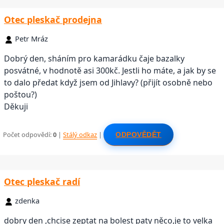
Otec pleskač prodejna
Petr Mráz
Dobrý den, sháním pro kamarádku čaje bazalky
posvátné, v hodnotě asi 300kč. Jestli ho máte, a jak by se
to dalo předat když jsem od Jihlavy? (přijít osobně nebo
poštou?)
Děkuji
Počet odpovědí:
0
|
Stálý odkaz
|
ODPOVĚDĚT
Otec pleskač radí
zdenka
dobry den ,chcise zeptat na bolest paty něco,je to velka