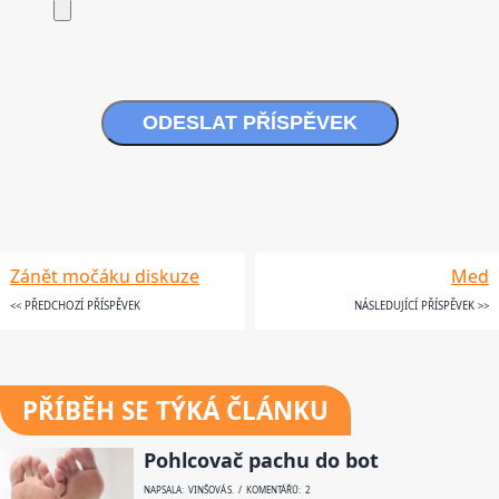
ODESLAT PŘÍSPĚVEK
Zánět močáku diskuze
Med
<< PŘEDCHOZÍ PŘÍSPĚVEK
NÁSLEDUJÍCÍ PŘÍSPĚVEK >>
PŘÍBĚH SE TÝKÁ ČLÁNKU
Pohlcovač pachu do bot
NAPSALA: VINŠOVÁ S. / KOMENTÁŘŮ: 2