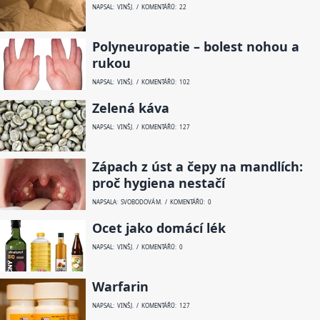
NAPSAL: VINŠ J. / KOMENTÁŘŮ: 22
Polyneuropatie – bolest nohou a
rukou
NAPSAL: VINŠ J. / KOMENTÁŘŮ: 102
Zelená káva
NAPSAL: VINŠ J. / KOMENTÁŘŮ: 127
Zápach z úst a čepy na mandlích:
proč hygiena nestačí
NAPSALA: SVOBODOVÁ M. / KOMENTÁŘŮ: 0
Ocet jako domácí lék
NAPSAL: VINŠ J. / KOMENTÁŘŮ: 0
Warfarin
NAPSAL: VINŠ J. / KOMENTÁŘŮ: 127