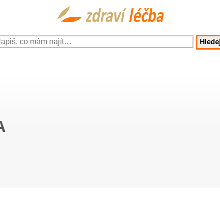
Hledej
A