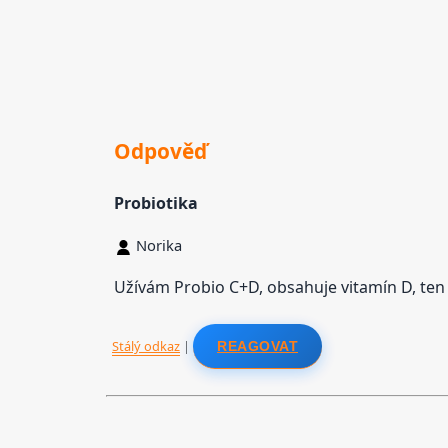
Odpověď
Probiotika
Norika
Užívám Probio C+D, obsahuje vitamín D, ten 
Stálý odkaz
|
REAGOVAT