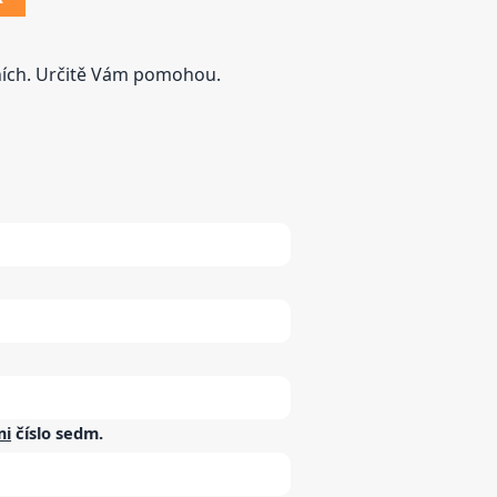
tních. Určitě Vám pomohou.
mi
číslo
sedm
.