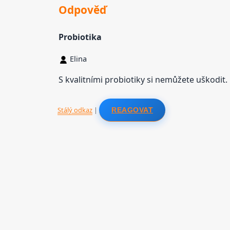
Odpověď
Probiotika
Elina
S kvalitními probiotiky si nemůžete uškodit.
Stálý odkaz
|
REAGOVAT