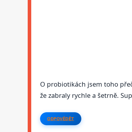
O probiotikách jsem toho přeč
že zabraly rychle a šetrně. Sup
ODPOVĚDĚT