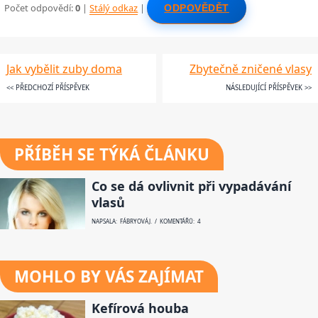
Počet odpovědí:
0
|
Stálý odkaz
|
ODPOVĚDĚT
Jak vybělit zuby doma
Zbytečně zničené vlasy
<< PŘEDCHOZÍ PŘÍSPĚVEK
NÁSLEDUJÍCÍ PŘÍSPĚVEK >>
PŘÍBĚH SE TÝKÁ ČLÁNKU
Co se dá ovlivnit při vypadávání
vlasů
NAPSALA: FÁBRYOVÁ J. / KOMENTÁŘŮ: 4
MOHLO BY VÁS ZAJÍMAT
Kefírová houba