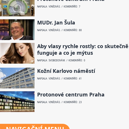
NAPSALA: VINŠOVÁ S. / KOMENTÁŘŮ: 7
MUDr. Jan Šula
NAPSALA: VINŠOVÁ S. / KOMENTÁŘŮ: 88
Aby vlasy rychle rostly: co skutečně
funguje a co je mýtus
NAPSALA: SVOBODOVÁ M. / KOMENTÁŘŮ: 0
Kožní Karlovo náměstí
NAPSALA: VINŠOVÁ S. / KOMENTÁŘŮ: 41
Protonové centrum Praha
NAPSALA: VINŠOVÁ S. / KOMENTÁŘŮ: 23