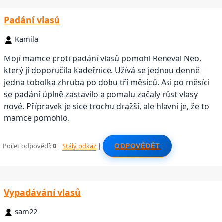
Padání vlasů
Kamila
Mojí mamce proti padání vlasů pomohl Reneval Neo,
který jí doporučila kadeřnice. Užívá se jednou denně
jedna tobolka zhruba po dobu tří měsíců. Asi po měsíci
se padání úplně zastavilo a pomalu začaly růst vlasy
nové. Přípravek je sice trochu dražší, ale hlavní je, že to
mamce pomohlo.
Počet odpovědí:
0
|
Stálý odkaz
|
ODPOVĚDĚT
Vypadávání vlasů
sam22