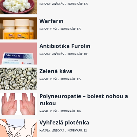
NAPSALA: VINŠOVÁ S. / KOMENTÁŘŮ: 127
Warfarin
NAPSAL: VINŠ J. / KOMENTÁŘŮ: 127
Antibiotika Furolin
NAPSALA: VINŠOVÁ S. / KOMENTÁŘŮ: 105
Zelená káva
NAPSAL: VINŠ J. / KOMENTÁŘŮ: 127
Polyneuropatie – bolest nohou a
rukou
NAPSAL: VINŠ J. / KOMENTÁŘŮ: 102
Vyhřezlá ploténka
NAPSALA: VINŠOVÁ S. / KOMENTÁŘŮ: 62