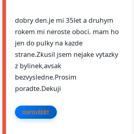
dobry den.je mi 35let a druhym
rokem mi neroste oboci. mam ho
jen do pulky na kazde
strane.Zkusil jsem nejake vytazky
z bylinek,avsak
bezvysledne.Prosim
poradte.Dekuji
ODPOVĚDĚT