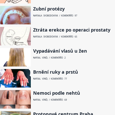
Zubní protézy
NAPSALA: SVOBODOVÁ M. / KOMENTÁŘŮ: 97
Ztráta erekce po operaci prostaty
NAPSALA: SVOBODOVÁ M. / KOMENTÁŘŮ: 65
Vypadávání vlasů u žen
NAPSAL: VINŠ J. / KOMENTÁŘŮ: 2
Brnění ruky a prstů
NAPSAL: VINŠ J. / KOMENTÁŘŮ: 77
Nemoci podle nehtů
NAPSAL: VINŠ J. / KOMENTÁŘŮ: 69
Protonové centrum Praha