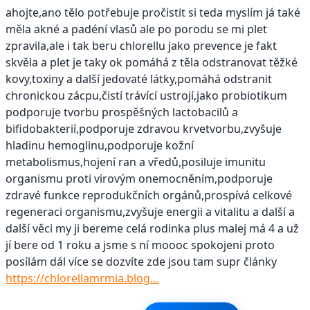
ahojte,ano tělo potřebuje pročistit si teda myslím já také
měla akné a padéní vlasů ale po porodu se mi plet
zpravila,ale i tak beru chlorellu jako prevence je fakt
skvěla a plet je taky ok pomáhá z těla odstranovat těžké
kovy,toxiny a další jedovaté látky,pomáhá odstranit
chronickou zácpu,čistí trávící ustrojí,jako probiotikum
podporuje tvorbu prospěšných lactobacilů a
bifidobakterií,podporuje zdravou krvetvorbu,zvyšuje
hladinu hemoglinu,podporuje kožní
metabolismus,hojení ran a vředů,posiluje imunitu
organismu proti virovým onemocněním,podporuje
zdravé funkce reprodukčních orgánů,prospívá celkové
regeneraci organismu,zvyšuje energii a vitalitu a další a
další věci my ji bereme celá rodinka plus malej má 4 a už
jí bere od 1 roku a jsme s ní moooc spokojeni proto
posílám dál více se dozvíte zde jsou tam supr články
https://chlorellamrmia.blog…