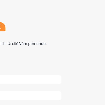
K
tních. Určitě Vám pomohou.