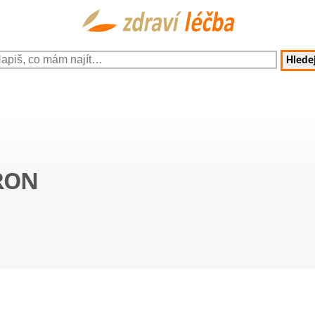
Hledej
RON