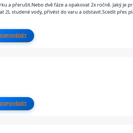
ku a přerušit.Nebo dvě fáze a opakovat 2x ročně. Jaký je pro
 2L studené vody, přivést do varu a odstavit.Scedit přes p
ODPOVĚDĚT
ODPOVĚDĚT