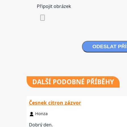
Připojit obrázek
ODESLAT PŘ
DALŠÍ
PODOBNÉ PŘÍBĚHY
Česnek citron zázvor
Honza
Dobrý den.