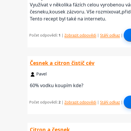
Využívat v několika fázích celou vyrobenou vár
česneku,kousek zázvoru. Vše rozmixovat,přidat
Tento recept byl také na internetu.
Počet odpovědí:
1
|
Zobrazit odpovědi
|
Stálý odkaz
|
Česnek a citron čistič cév
Pavel
60% vodku koupím kde?
Počet odpovědí:
2
|
Zobrazit odpovědi
|
Stálý odkaz
|
Citron a česnek