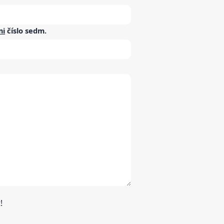
mi
číslo
sedm
.
!