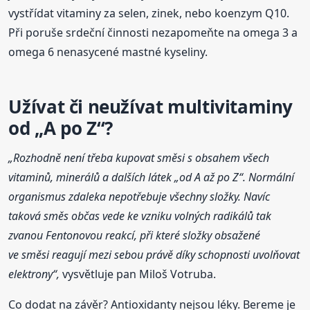
vystřídat vitaminy za selen, zinek, nebo koenzym Q10.
Při poruše srdeční činnosti nezapomeňte na omega 3 a
omega 6 nenasycené mastné kyseliny.
Užívat či neužívat multivitaminy
od „A po Z“?
„Rozhodně není třeba kupovat směsi s obsahem všech
vitaminů, minerálů a dalších látek „od A až po Z“. Normální
organismus zdaleka nepotřebuje všechny složky. Navíc
taková směs občas vede ke vzniku volných radikálů tak
zvanou Fentonovou reakcí, při které složky obsažené
ve směsi reagují mezi sebou právě díky schopnosti uvolňovat
elektrony“,
vysvětluje pan Miloš Votruba.
Co dodat na závěr? Antioxidanty nejsou léky. Bereme je