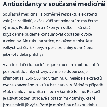
Antioxidanty v současné medicíně
Současná medicína již poměrně respektuje existenci
volných radikálů, avšak vůči antioxidantům má četné
výhrady. Podle názoru některých odborníků stačí,
když denně budeme konzumovat dostatek ovoce
a zeleniny. Ale ruku na srdce, dokážeme sníst šest
velkých asi čtvrt kilových porcí zeleniny denně bez
jakékoliv další přílohy?
V antioxidační kapacitě organismu nám mohou dobře
posloužit doplňky stravy. Denně se doporučuje
přijmout asi 250- 500 mg vitaminu C, nejlépe z extraktů
ovoce zbaveného cukrů a bez barviv. V žádném případě
však nemluvíme o vitaminech v šumivé formě. Postačí
je užívat obden, střídavě s ostatními vitamíny, které
jsme zmínili již výše. Poté je možné na nějakou dobu