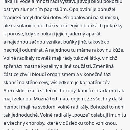
lákají k vodě a mnozí rádi vystavují svojí bílou pokožku
ostrým slunečním paprskům. Opalování je bohužel
tragický omyl dnešní doby. Při opalování na sluníčku,
ale i v soláriích, dochází v ozářených buňkách pokožky
k poruše, kdy se pokazí jejich jaderný aparát
a najednou začnou vznikat buňky jiné, takové co
nechtějí odumírat. A najednou tu máme rakovinu kůže.
Volné radikály rovněž mají rády tukové látky, v nichž
zpřehází mastné kyseliny a jiné součásti. Změněná
částice chvíli bloudí organismem a v konečné fázi
skončí na stěně cévy, výsledkem je kornatění cév.
Ateroskleróza či srdeční choroby, končící infarktem tak
mají zelenou. Možná teď máte dojem, že všechny další
nemoci mají na svědomí volné radikály. Bohužel to není
tak jednoduché. Volné radikály „pouze“ oslabují imunitu
a všechny choroby, které v důsledku toho vzniknou,