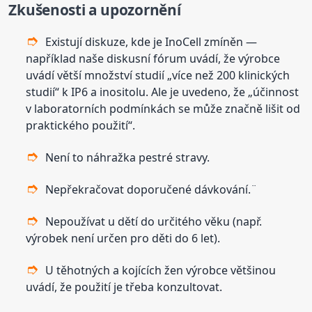
Zkušenosti a upozornění
Existují diskuze, kde je InoCell zmíněn —
například naše diskusní fórum uvádí, že výrobce
uvádí větší množství studií „více než 200 klinických
studií“ k IP6 a inositolu. Ale je uvedeno, že „účinnost
v laboratorních podmínkách se může značně lišit od
praktického použití“.
Není to náhražka pestré stravy.
Nepřekračovat doporučené dávkování.¨
Nepoužívat u dětí do určitého věku (např.
výrobek není určen pro děti do 6 let).
U těhotných a kojících žen výrobce většinou
uvádí, že použití je třeba konzultovat.