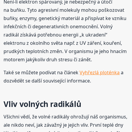
Není-li elektron spárovaný, je nebezpečný a útočí
na buňku. Tyto agresivní molekuly mohou poškozovat
buňky, enzymy, genetický materiál a přispívat ke vzniku
infekčních či degenerativních onemocnění. Volný
radikál získává potřebnou energii „k ukradení“
elektronu z okolního světa např. z UV záření, kouření,
prudkých teplotních změn. V organismu je jeho hnacím
motorem jakýkoliv druh stresu či zánět.
Také se můžete podívat na článek
Vyhřezlá ploténka
a
dozvědět se další související informace.
Vliv volných radikálů
Všichni vědí, že volné radikály ohrožují náš organismus,
ale nikdo neví, jak závažný je jejich vliv. První teplé dny