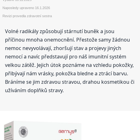
Naposledy upraveno
16.1.2026
Revizi provedla zdravotní sestra
Volné radikály způsobují stárnutí buněk a jsou
příčinou mnoha onemocnění. Přestože samy žádnou
nemoc nevyvolávají, zhoršují stav a projevy jiných
nemocí a navíc představují pro náš imunitní systém
velkou zátěž. Jejich útok poznáme na vzhledu pokožky,
přibývají nám vrásky, pokožka bledne a ztrácí barvu.
Bráníme se jim zdravou stravou, drahou kosmetikou či
užíváním doplňků stravy.