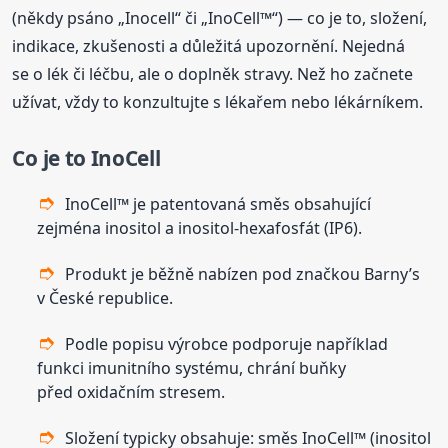
(někdy psáno „Inocell“ či „InoCell™“) — co je to, složení,
indikace, zkušenosti a důležitá upozornění. Nejedná
se o lék či léčbu, ale o doplněk stravy. Než ho začnete
užívat, vždy to konzultujte s lékařem nebo lékárníkem.
Co je to InoCell
InoCell™ je patentovaná směs obsahující
zejména inositol a inositol-hexafosfát (IP6).
Produkt je běžně nabízen pod značkou Barny’s
v České republice.
Podle popisu výrobce podporuje například
funkci imunitního systému, chrání buňky
před oxidačním stresem.
Složení typicky obsahuje: směs InoCell™ (inositol