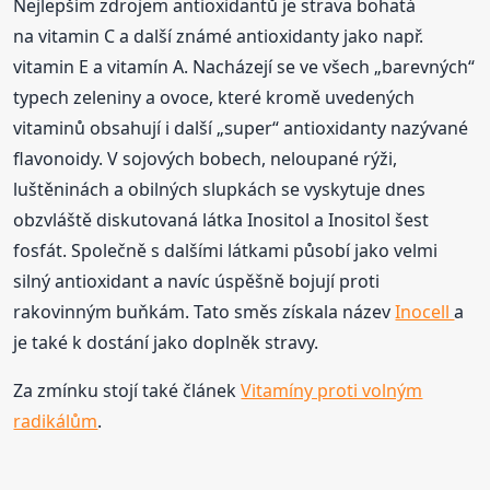
Nejlepším zdrojem antioxidantů je strava bohatá
na vitamin C a další známé antioxidanty jako např.
vitamin E a vitamín A. Nacházejí se ve všech „barevných“
typech zeleniny a ovoce, které kromě uvedených
vitaminů obsahují i další „super“ antioxidanty nazývané
flavonoidy. V sojových bobech, neloupané rýži,
luštěninách a obilných slupkách se vyskytuje dnes
obzvláště diskutovaná látka Inositol a Inositol šest
fosfát. Společně s dalšími látkami působí jako velmi
silný antioxidant a navíc úspěšně bojují proti
rakovinným buňkám. Tato směs získala název
Inocell
a
je také k dostání jako doplněk stravy.
Za zmínku stojí také článek
Vitamíny proti volným
radikálům
.