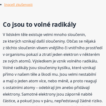
Inocell zkušenosti
Co jsou to volné radikály
V lidském těle existuje velmi mnoho sloučenin,
ze kterých vznikají další sloučeniny. Občas se nějaká
z těchto sloučenin vlivem vnějšího či vnitřního prostředí
v organismu pokazí a ztratí jeden elektron v některém
ze svých atomů. Výsledkem je vznik volného radikálu.
Volné radikály jsou sloučeniny kyslíku, které vznikají
přímo v našem těle a škodí mu. Jsou velmi nestabilní
a mají o jeden atom více, nebo méně, a proto reagují
s ostatními atomy – odebírají jim anebo přidávají
elektrony. Samotné elektrony jsou záporně nabité
částice, a pokud jsou v páru, nepředstavují žádné riziko.