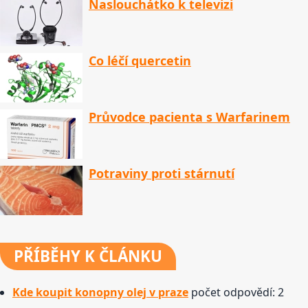
Naslouchátko k televizi
Co léčí quercetin
Průvodce pacienta s Warfarinem
Potraviny proti stárnutí
PŘÍBĚHY
K ČLÁNKU
Kde koupit konopny olej v praze
počet odpovědí: 2