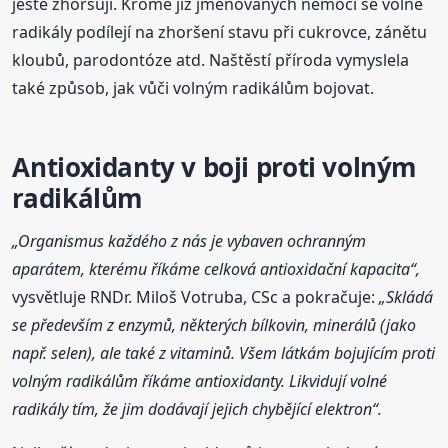
ještě zhoršují. Kromě již jmenovaných nemocí se volné
radikály podílejí na zhoršení stavu při cukrovce, zánětu
kloubů, parodontóze atd. Naštěstí příroda vymyslela
také způsob, jak vůči volným radikálům bojovat.
Antioxidanty v boji proti volným
radikálům
„Organismus každého z nás je vybaven ochranným
aparátem, kterému říkáme celková antioxidační kapacita“,
vysvětluje RNDr. Miloš Votruba, CSc a pokračuje:
„Skládá
se především z enzymů, některých bílkovin, minerálů (jako
např. selen), ale také z vitaminů. Všem látkám bojujícím proti
volným radikálům říkáme antioxidanty. Likvidují volné
radikály tím, že jim dodávají jejich chybějící elektron“.