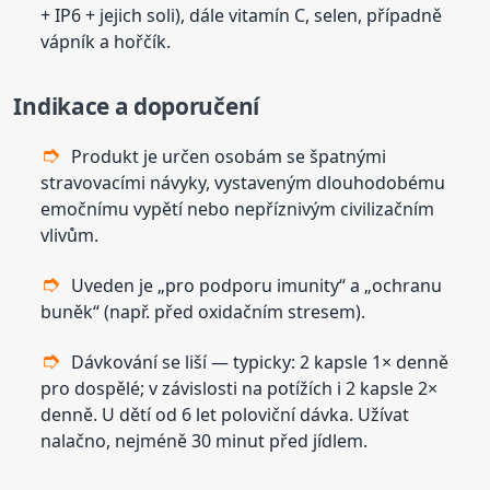
+ IP6 + jejich soli), dále vitamín C, selen, případně
vápník a hořčík.
Indikace a doporučení
Produkt je určen osobám se špatnými
stravovacími návyky, vystaveným dlouhodobému
emočnímu vypětí nebo nepříznivým civilizačním
vlivům.
Uveden je „pro podporu imunity“ a „ochranu
buněk“ (např. před oxidačním stresem).
Dávkování se liší — typicky: 2 kapsle 1× denně
pro dospělé; v závislosti na potížích i 2 kapsle 2×
denně. U dětí od 6 let poloviční dávka. Užívat
nalačno, nejméně 30 minut před jídlem.