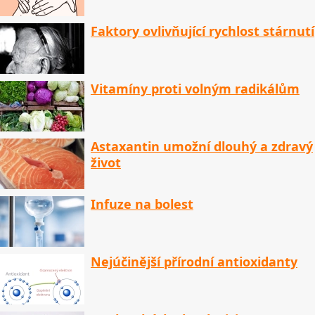
Faktory ovlivňující rychlost stárnutí
Vitamíny proti volným radikálům
Astaxantin umožní dlouhý a zdravý
život
Infuze na bolest
Nejúčinější přírodní antioxidanty