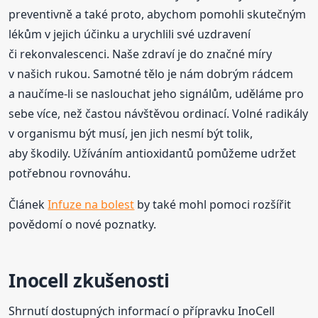
preventivně a také proto, abychom pomohli skutečným
lékům v jejich účinku a urychlili své uzdravení
či rekonvalescenci. Naše zdraví je do značné míry
v našich rukou. Samotné tělo je nám dobrým rádcem
a naučíme-li se naslouchat jeho signálům, uděláme pro
sebe více, než častou návštěvou ordinací. Volné radikály
v organismu být musí, jen jich nesmí být tolik,
aby škodily. Užíváním antioxidantů pomůžeme udržet
potřebnou rovnováhu.
Článek
Infuze na bolest
by také mohl pomoci rozšířit
povědomí o nové poznatky.
Inocell zkušenosti
Shrnutí dostupných informací o přípravku InoCell