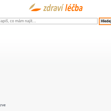
Hledej
krve