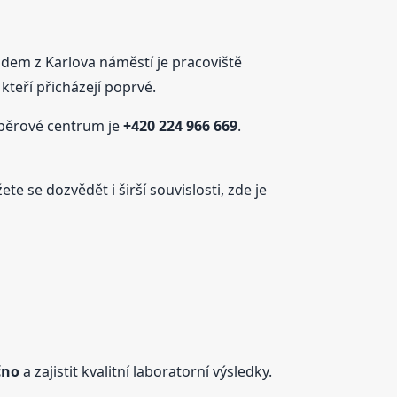
odem z Karlova náměstí je pracoviště
kteří přicházejí poprvé.
dběrové centrum je
+420 224 966 669
.
e se dozvědět i širší souvislosti, zde je
čno
a zajistit kvalitní laboratorní výsledky.