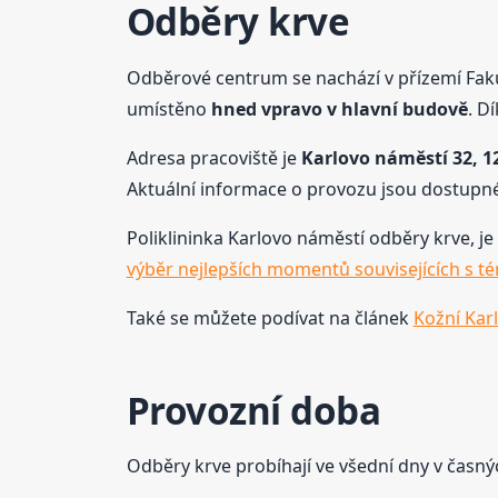
Odběry krve
Odběrové centrum se nachází v přízemí Fakul
umístěno
hned vpravo v hlavní budově
. D
Adresa pracoviště je
Karlovo náměstí 32, 1
Aktuální informace o provozu jsou dostupné
Poliklininka Karlovo náměstí odběry krve, je 
výběr nejlepších momentů souvisejících s t
Také se můžete podívat na článek
Kožní Kar
Provozní doba
Odběry krve probíhají ve všední dny v časn