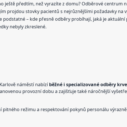
asno ještě předtím, než vyrazíte z domu? Odběrové centrum n
jím projdou stovky pacientů s nejrůznějšími požadavky na v
 podstatné – kde přesně odběry probíhají, jaká je aktuální 
ledky nebyly zkreslené.
 Karlově náměstí nabízí
běžné i specializované odběry krv
anovenou provozní dobu a zajišťuje také náročnější vyšetřen
í pitného režimu a respektování pokynů personálu výrazně sn