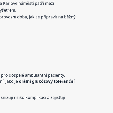
a Karlově náměstí patří mezi
yšetření.
provozní doba, jak se připravit na běžný
e
pro dospělé ambulantní pacienty.
í, jako je
orální glukózový toleranční
ižují riziko komplikací a zajišťují