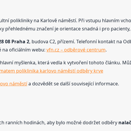
tní polikliniky na Karlově náměstí. Při vstupu hlavním vch
íky přehlednému značení je orientace snadná i pro pacienty, 
28 08 Praha 2
, budova C2, přízemí. Telefonní kontakt na O
 na oficiálním webu:
vfn.cz – odběrové centrum
.
hlavní myšlenka, která vedla k vytvoření tohoto článku. Můžet
ématem poliklinika karlovo náměstí odběry krve
lovo náměstí
a dozvědět se další související informace.
ých ranních hodinách, aby bylo možné dodržet odběry
nala