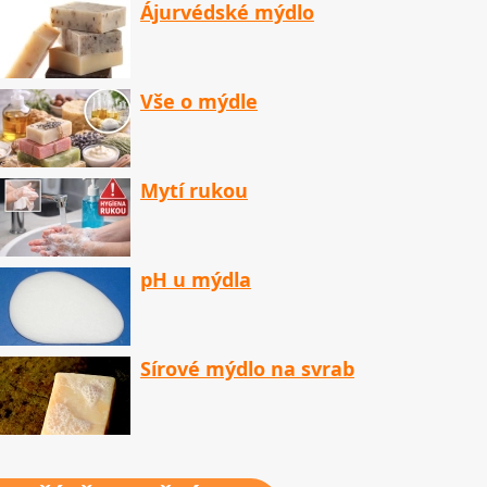
Ájurvédské mýdlo
Vše o mýdle
Mytí rukou
pH u mýdla
Sírové mýdlo na svrab