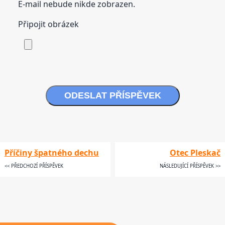
E-mail nebude nikde zobrazen.
Připojit obrázek
ODESLAT PŘÍSPĚVEK
Příčiny špatného dechu
Otec Pleskač
<< PŘEDCHOZÍ PŘÍSPĚVEK
NÁSLEDUJÍCÍ PŘÍSPĚVEK >>