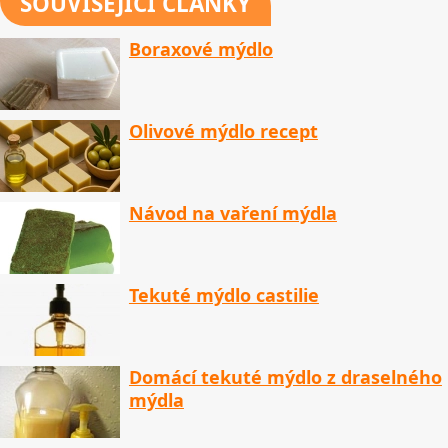
SOUVISEJÍCÍ ČLÁNKY
Boraxové mýdlo
Olivové mýdlo recept
Návod na vaření mýdla
Tekuté mýdlo castilie
Domácí tekuté mýdlo z draselného
mýdla