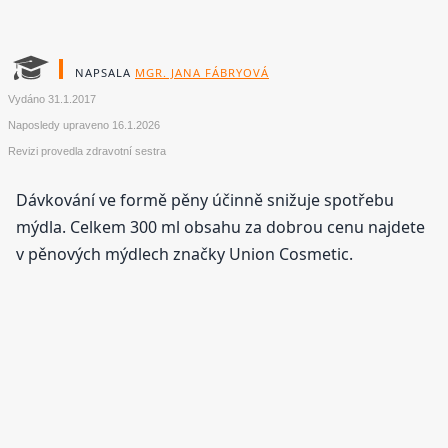
NAPSALA
MGR. JANA FÁBRYOVÁ
Vydáno
31.1.2017
Naposledy upraveno
16.1.2026
Revizi provedla zdravotní sestra
Dávkování ve formě pěny účinně snižuje spotřebu
mýdla. Celkem 300 ml obsahu za dobrou cenu najdete
v pěnových mýdlech značky Union Cosmetic.