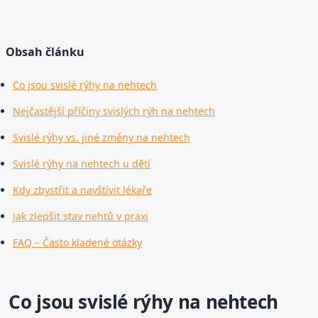
Obsah článku
Co jsou svislé rýhy na nehtech
Nejčastější příčiny svislých rýh na nehtech
Svislé rýhy vs. jiné změny na nehtech
Svislé rýhy na nehtech u dětí
Kdy zbystřit a navštívit lékaře
Jak zlepšit stav nehtů v praxi
FAQ – Často kladené otázky
Co jsou svislé rýhy na nehtech