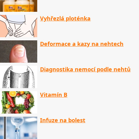
Vyhřezlá ploténka
Deformace a kazy na nehtech
Diagnostika nemocí podle nehtů
Vitamín B
Infuze na bolest