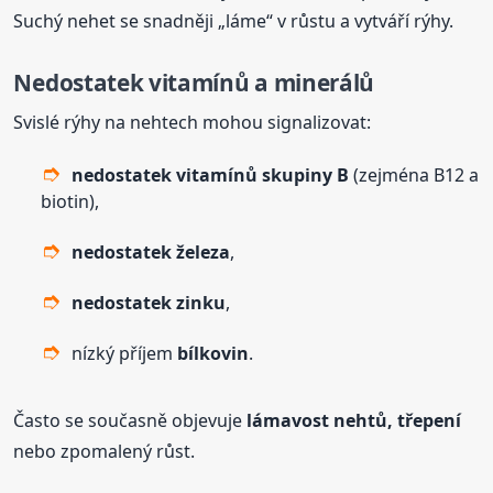
Suchý nehet se snadněji „láme“ v růstu a vytváří rýhy.
Nedostatek vitamínů a minerálů
Svislé rýhy na nehtech mohou signalizovat:
nedostatek vitamínů skupiny B
(zejména B12 a
biotin),
nedostatek železa
,
nedostatek zinku
,
nízký příjem
bílkovin
.
Často se současně objevuje
lámavost nehtů, třepení
nebo zpomalený růst.