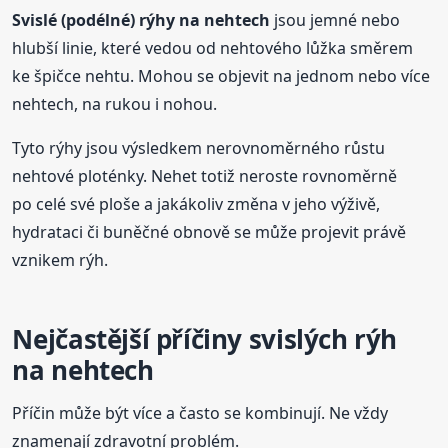
Svislé (podélné) rýhy na nehtech
jsou jemné nebo
hlubší linie, které vedou od nehtového lůžka směrem
ke špičce nehtu. Mohou se objevit na jednom nebo více
nehtech, na rukou i nohou.
Tyto rýhy jsou výsledkem nerovnoměrného růstu
nehtové ploténky. Nehet totiž neroste rovnoměrně
po celé své ploše a jakákoliv změna v jeho výživě,
hydrataci či buněčné obnově se může projevit právě
vznikem rýh.
Nejčastější příčiny svislých rýh
na nehtech
Příčin může být více a často se kombinují. Ne vždy
znamenají zdravotní problém.