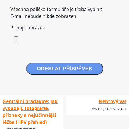
Všechna políčka formuláře je třeba vyplnit!
E-mail nebude nikde zobrazen.
Připojit obrázek
ODESLAT PŘÍSPĚVEK
Genitální bradavice: jak
Nehtový val
vypadají, fotografie,
NÁSLEDUJÍCÍ PŘÍSPĚVEK >>
příznaky a nejúčinnější
léčba (HPV přehled)