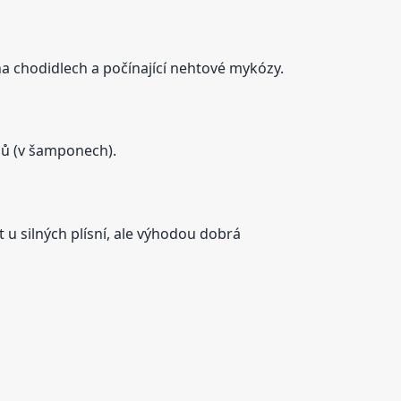
a chodidlech a počínající nehtové mykózy.
pů (v šamponech).
 u silných plísní, ale výhodou dobrá