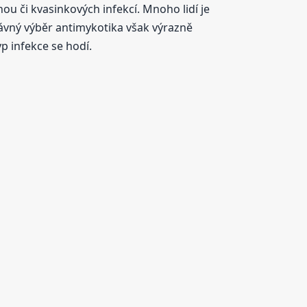
ou či kvasinkových infekcí. Mnoho lidí je
ávný výběr antimykotika však výrazně
yp infekce se hodí.