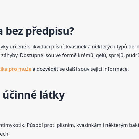
a bez předpisu?
ky určené k likvidaci plísní, kvasinek a některých typů derm
 záhyby. Dostupné jsou ve formě krémů, gelů, sprejů, pudrů
ika pro muže
a dozvědět se další související informace.
 účinné látky
antimykotik. Působí proti plísním, kvasinkám i některým ba
ech.