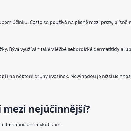
em účinku. Často se používá na plísně mezi prsty, plísně n
ky. Bývá využíván také v léčbě seboroické dermatitidy a lu
obí i na některé druhy kvasinek. Nevýhodou je nižší účinnost
í mezi nejúčinnější?
í a dostupné antimykotikum.