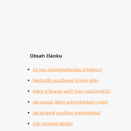
Obsah článku
Co jsou antimykotika bez předpisu?
Nejčastěji používané účinné látky
Které přípravky patří mezi nejúčinnější?
Jak poznat, které antimykotikum zvolit?
Jak správně používat antimykotika?
Kdy vyhledat lékaře?