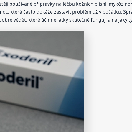
těji používané přípravky na léčbu kožních plísní, mykóz noh
oc, která často dokáže zastavit problém už v počátku. Spr
 dobré vědět, které účinné látky skutečně fungují a na jaký t