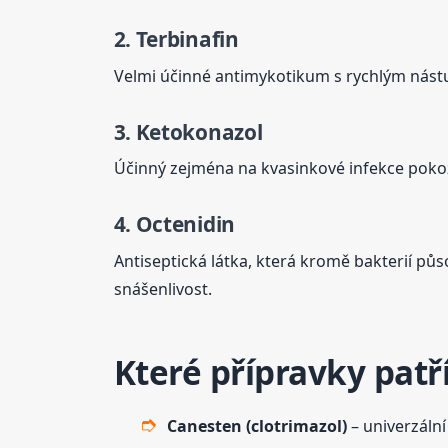
2. Terbinafin
Velmi účinné antimykotikum s rychlým nástup
3. Ketokonazol
Účinný zejména na kvasinkové infekce pokož
4. Octenidin
Antiseptická látka, která kromě bakterií půs
snášenlivost.
Které přípravky patř
Canesten (clotrimazol)
– univerzáln