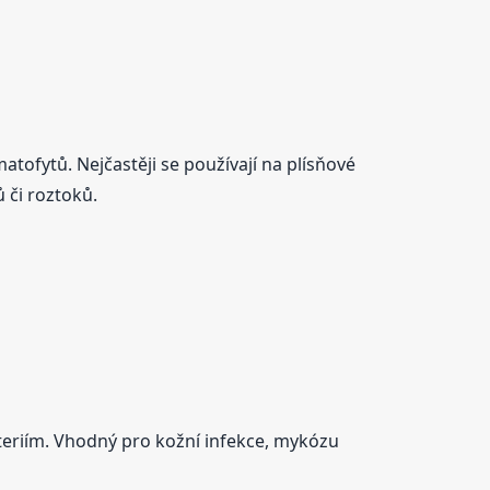
atofytů. Nejčastěji se používají na plísňové
 či roztoků.
kteriím. Vhodný pro kožní infekce, mykózu