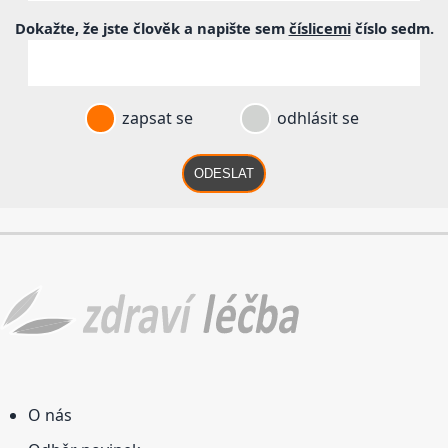
Dokažte, že jste člověk a napište sem
číslicemi
číslo
sedm
.
zapsat se
odhlásit se
ODESLAT
O nás