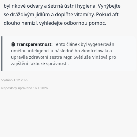
bylinkové odvary a šetrná ústní hygiena. Vyhýbejte
se dráždivým jídlům a doplňte vitamíny. Pokud aft
dlouho nemizí, vyhledejte odbornou pomoc.
🤖 Transparentnost:
Tento článek byl vygenerován
umělou inteligencí a následně ho zkontrolovala a
upravila zdravotní sestra Mgr. Světluše Vinšová pro
zajištění faktické správnosti.
Vydáno
1.12.2025
Naposledy upraveno
16.1.2026