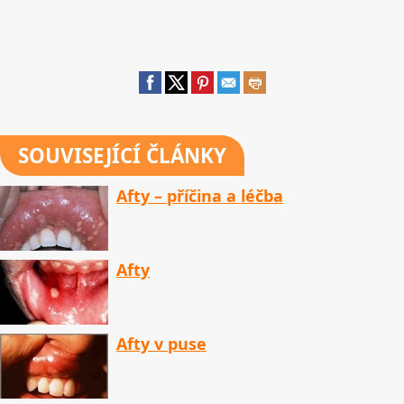
SOUVISEJÍCÍ ČLÁNKY
Afty – příčina a léčba
Afty
Afty v puse