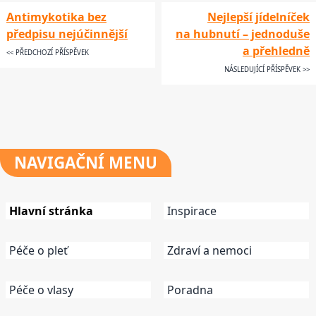
Antimykotika bez
Nejlepší jídelníček
předpisu nejúčinnější
na hubnutí – jednoduše
a přehledně
<< PŘEDCHOZÍ PŘÍSPĚVEK
NÁSLEDUJÍCÍ PŘÍSPĚVEK >>
NAVIGAČNÍ
MENU
Hlavní stránka
Inspirace
Péče o pleť
Zdraví a nemoci
Péče o vlasy
Poradna