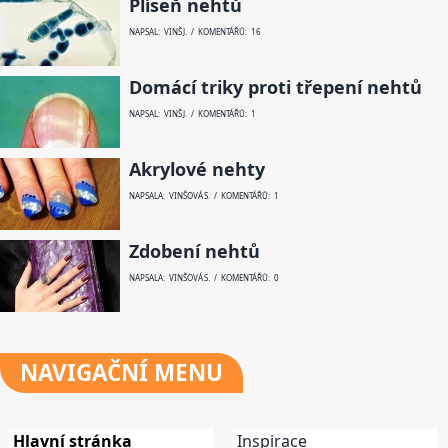
Plíseň nehtů
NAPSAL: VINŠ J. / KOMENTÁŘŮ: 16
Domácí triky proti třepení nehtů
NAPSAL: VINŠ J. / KOMENTÁŘŮ: 1
Akrylové nehty
NAPSALA: VINŠOVÁ S. / KOMENTÁŘŮ: 1
Zdobení nehtů
NAPSALA: VINŠOVÁ S. / KOMENTÁŘŮ: 0
NAVIGAČNÍ
MENU
Hlavní stránka
Inspirace