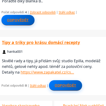
Poraďte díky Blanka B..
Počet odpovědí:
4
|
Zobrazit odpovědi
|
Stálý odkaz
|
ODPOVĚDĚT
Tipy a triky pro krásu domácí recepty
hanka001
Skvělé rady a tipy, já přidám svůj: studio Epilla, modeláž
nehtů, gelové nehty apod. téměř za poloviční ceny.
Detaily na
https://www.zapakatel.cz/cs…
Počet odpovědí:
0
|
Stálý odkaz
|
ODPOVĚDĚT
Vyrobce skoricoveho
Praskání žilek v obličeji