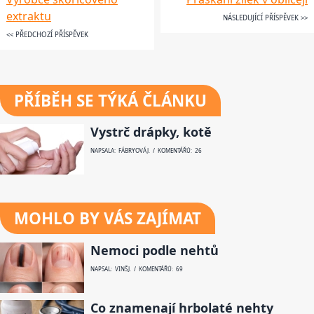
extraktu
NÁSLEDUJÍCÍ PŘÍSPĚVEK >>
<< PŘEDCHOZÍ PŘÍSPĚVEK
PŘÍBĚH SE TÝKÁ ČLÁNKU
Vystrč drápky, kotě
NAPSALA: FÁBRYOVÁ J. / KOMENTÁŘŮ: 26
MOHLO BY VÁS ZAJÍMAT
Nemoci podle nehtů
NAPSAL: VINŠ J. / KOMENTÁŘŮ: 69
Co znamenají hrbolaté nehty