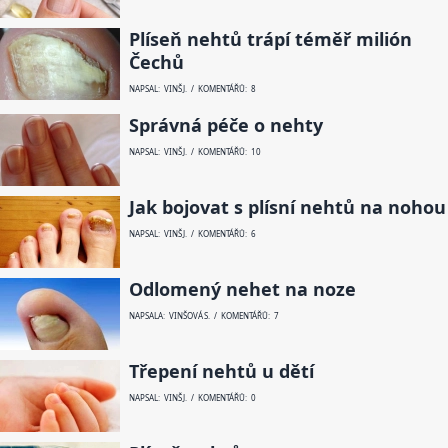
Plíseň nehtů trápí téměř milión
Čechů
NAPSAL: VINŠ J. / KOMENTÁŘŮ: 8
Správná péče o nehty
NAPSAL: VINŠ J. / KOMENTÁŘŮ: 10
Jak bojovat s plísní nehtů na nohou
NAPSAL: VINŠ J. / KOMENTÁŘŮ: 6
Odlomený nehet na noze
NAPSALA: VINŠOVÁ S. / KOMENTÁŘŮ: 7
Třepení nehtů u dětí
NAPSAL: VINŠ J. / KOMENTÁŘŮ: 0