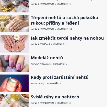
NAPSALA: SVOBODOVÁ M. / KOMENTÁŘŮ: 9
Třepení nehtů a suchá pokožka
rukou: příčiny a řešení
NAPSALA: SVOBODOVÁ M. / KOMENTÁŘŮ: 36
Jak změkčit tvrdé nehty na nohou
NAPSALA: VINŠOVÁ S. / KOMENTÁŘŮ: 2
Modeláž nehtů
NAPSALA: VINŠOVÁ N. / KOMENTÁŘŮ: 0
Rady proti zarůstání nehtů
NAPSAL: VINŠ J. / KOMENTÁŘŮ: 21
Svislé rýhy na nehtech
NAPSALA: SVOBODOVÁ M. / KOMENTÁŘŮ: 0