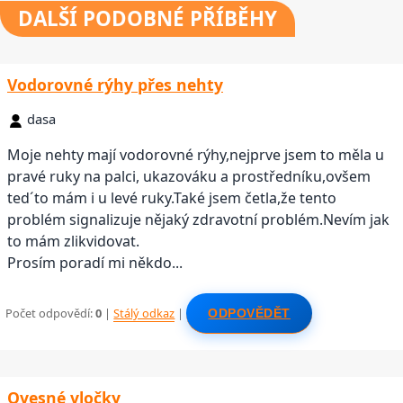
DALŠÍ
PODOBNÉ PŘÍBĚHY
Vodorovné rýhy přes nehty
dasa
Moje nehty mají vodorovné rýhy,nejprve jsem to měla u
pravé ruky na palci, ukazováku a prostředníku,ovšem
ted´to mám i u levé ruky.Také jsem četla,že tento
problém signalizuje nějaký zdravotní problém.Nevím jak
to mám zlikvidovat.
Prosím poradí mi někdo...
Počet odpovědí:
0
|
Stálý odkaz
|
ODPOVĚDĚT
Ovesné vločky