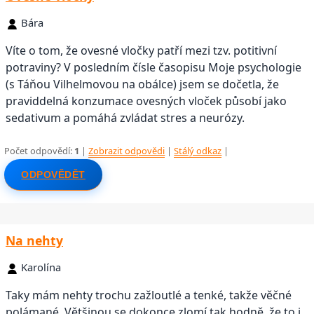
Bára
Víte o tom, že ovesné vločky patří mezi tzv. potitivní
potraviny? V posledním čísle časopisu Moje psychologie
(s Táňou Vilhelmovou na obálce) jsem se dočetla, že
praviddelná konzumace ovesných vloček působí jako
sedativum a pomáhá zvládat stres a neurózy.
Počet odpovědí:
1
|
Zobrazit odpovědi
|
Stálý odkaz
|
ODPOVĚDĚT
Na nehty
Karolína
Taky mám nehty trochu zažloutlé a tenké, takže věčné
polámané. Většinou se dokonce zlomí tak hodně, že to i