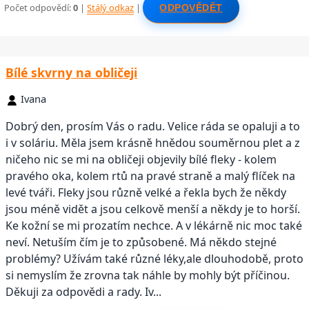
Počet odpovědí:
0
|
Stálý odkaz
|
ODPOVĚDĚT
Bílé skvrny na obličeji
Ivana
Dobrý den, prosím Vás o radu. Velice ráda se opaluji a to
i v soláriu. Měla jsem krásně hnědou souměrnou plet a z
ničeho nic se mi na obličeji objevily bílé fleky - kolem
pravého oka, kolem rtů na pravé straně a malý flíček na
levé tváři. Fleky jsou různě velké a řekla bych že někdy
jsou méně vidět a jsou celkově menší a někdy je to horší.
Ke kožní se mi prozatím nechce. A v lékárně nic moc také
neví. Netuším čím je to způsobené. Má někdo stejné
problémy? Užívám také různé léky,ale dlouhodobě, proto
si nemyslím že zrovna tak náhle by mohly být příčinou.
Děkuji za odpovědi a rady. Iv...