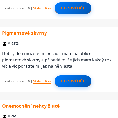
Počet odpovědí:
0
|
Stálý odkaz
|
ODPOVĚDĚT
Pigmentové skvrny
Vlasta
Dobrý den mužete mi poradit mám na obličeji
pigmentové skvrny a připadá mi že jich mám každý rok
víc a víc poradte mi jak na ně.Vlasta
Počet odpovědí:
0
|
Stálý odkaz
|
ODPOVĚDĚT
Onemocnění nehty žluté
lucie