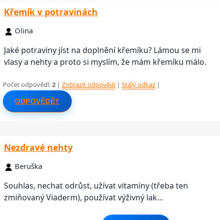
Křemík v potravinách
Olina
Jaké potraviny jíst na doplnění křemíku? Lámou se mi
vlasy a nehty a proto si myslím, že mám křemíku málo.
Počet odpovědí:
2
|
Zobrazit odpovědi
|
Stálý odkaz
|
ODPOVĚDĚT
Nezdravé nehty
Beruška
Souhlas, nechat odrůst, užívat vitamíny (třeba ten
zmiňovaný Viaderm), používat výživný lak...