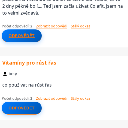
2 dny pěkně bolí.... Teď jsem začla užívat Colafit. Jsem na
to velmi zvědavá.
Počet odpovědí:
2
|
Zobrazit odpovědi
|
Stálý odkaz
|
ODPOVĚDĚT
Vitamíny pro růst řas
bety
co použivat na růst řas
Počet odpovědí:
2
|
Zobrazit odpovědi
|
Stálý odkaz
|
ODPOVĚDĚT