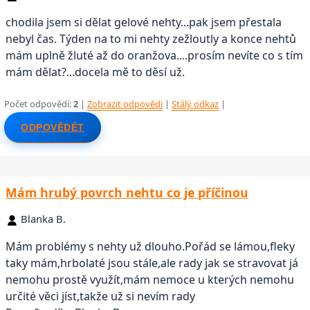
chodila jsem si dělat gelové nehty...pak jsem přestala
nebyl čas. Týden na to mi nehty zežloutly a konce nehtů
mám uplně žluté až do oranžova....prosím nevíte co s tím
mám dělat?...docela mě to děsí už.
Počet odpovědí:
2
|
Zobrazit odpovědi
|
Stálý odkaz
|
ODPOVĚDĚT
Mám hrubý povrch nehtu co je příčinou
Blanka B.
Mám problémy s nehty už dlouho.Pořád se lámou,fleky
taky mám,hrbolaté jsou stále,ale rady jak se stravovat já
nemohu prostě využít,mám nemoce u kterých nemohu
určité věci jíst,takže už si nevím rady