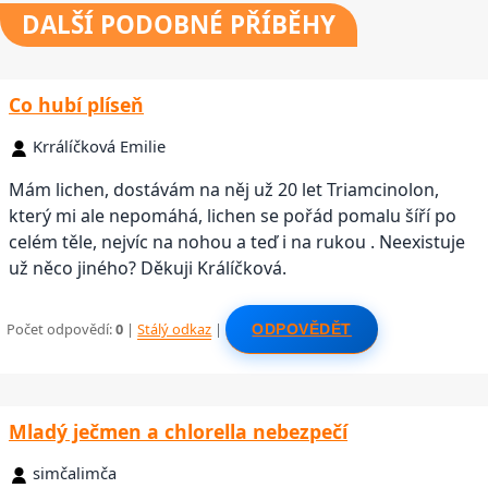
DALŠÍ
PODOBNÉ PŘÍBĚHY
Co hubí plíseň
Krrálíčková Emilie
Mám lichen, dostávám na něj už 20 let Triamcinolon,
který mi ale nepomáhá, lichen se pořád pomalu šíří po
celém těle, nejvíc na nohou a teď i na rukou . Neexistuje
už něco jiného? Děkuji Králíčková.
Počet odpovědí:
0
|
Stálý odkaz
|
ODPOVĚDĚT
Mladý ječmen a chlorella nebezpečí
simčalimča