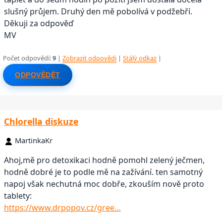
slušný průjem. Druhý den mě pobolívá v podžebří.
Děkuji za odpověď
MV
Počet odpovědí:
9
|
Zobrazit odpovědi
|
Stálý odkaz
|
ODPOVĚDĚT
Chlorella diskuze
MartinkaKr
Ahoj,mě pro detoxikaci hodně pomohl zelený ječmen,
hodně dobré je to podle mě na zažívání. ten samotný
napoj však nechutná moc dobře, zkouším nově proto
tablety:
https://www.drpopov.cz/gree…