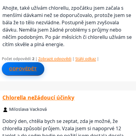
Ahojte, také užívám chlorellu, zpočátku jsem začala s
menšími dávkami než se doporučovalo, protože jsem se
bála že to tělo nezvládne. Postupně jsem zvyšovala
dávku. Neměla jsem žádné problémy s průjmy nebo
něčím podobným. Po pár měsících či chlorellu užívám se
cítím skvěle a plná energie.
Počet odpovědí:
2
|
Zobrazit odpovědi
|
Stálý odkaz
|
ODPOVĚDĚT
Chlorella nežádoucí účinky
Miloslava Vacková
Dobrý den, chtěla bych se zeptat, zda je možné, že
chlorella způsobí průjem. Vzala jsem si napoprvé 12
taplet a do sedm hodin po požití jsem dostala docela