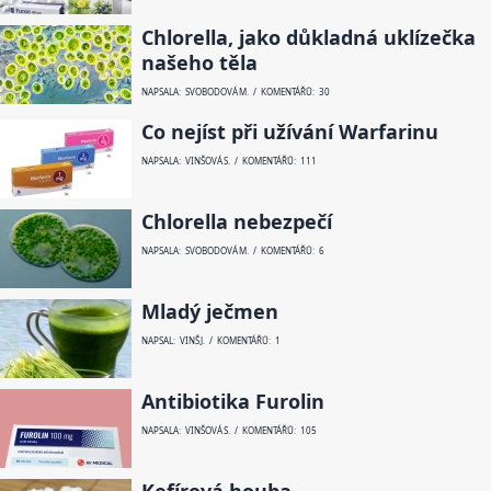
Chlorella, jako důkladná uklízečka
našeho těla
NAPSALA: SVOBODOVÁ M. / KOMENTÁŘŮ: 30
Co nejíst při užívání Warfarinu
NAPSALA: VINŠOVÁ S. / KOMENTÁŘŮ: 111
Chlorella nebezpečí
NAPSALA: SVOBODOVÁ M. / KOMENTÁŘŮ: 6
Mladý ječmen
NAPSAL: VINŠ J. / KOMENTÁŘŮ: 1
Antibiotika Furolin
NAPSALA: VINŠOVÁ S. / KOMENTÁŘŮ: 105
Kefírová houba