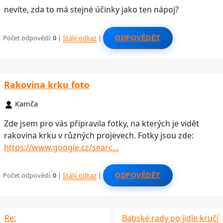
nevíte, zda to má stejné účinky jako ten nápoj?
Počet odpovědí:
0
|
Stálý odkaz
|
ODPOVĚDĚT
Rakovina krku foto
Kamča
Zde jsem pro vás připravila fotky, na kterých je vidět
rakovina krku v různých projevech. Fotky jsou zde:
https://www.google.cz/searc…
Počet odpovědí:
0
|
Stálý odkaz
|
ODPOVĚDĚT
Re:
Babské rady po jidle kručí