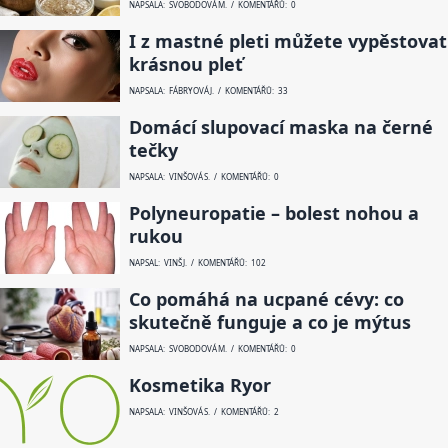
NAPSALA: SVOBODOVÁ M. / KOMENTÁŘŮ: 0
I z mastné pleti můžete vypěstovat
krásnou pleť
NAPSALA: FÁBRYOVÁ J. / KOMENTÁŘŮ: 33
Domácí slupovací maska na černé
tečky
NAPSALA: VINŠOVÁ S. / KOMENTÁŘŮ: 0
Polyneuropatie – bolest nohou a
rukou
NAPSAL: VINŠ J. / KOMENTÁŘŮ: 102
Co pomáhá na ucpané cévy: co
skutečně funguje a co je mýtus
NAPSALA: SVOBODOVÁ M. / KOMENTÁŘŮ: 0
Kosmetika Ryor
NAPSALA: VINŠOVÁ S. / KOMENTÁŘŮ: 2