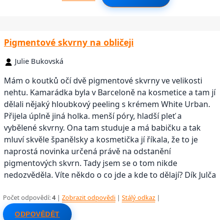
Pigmentové skvrny na obličeji
Julie Bukovská
Mám o koutků očí dvě pigmentové skvrny ve velikosti
nehtu. Kamarádka byla v Barceloně na kosmetice a tam jí
dělali nějaký hloubkový peeling s krémem White Urban.
Přijela úplně jiná holka. menší póry, hladší pleť a
vybělené skvrny. Ona tam studuje a má babičku a tak
mluví skvěle španělsky a kosmetička jí říkala, že to je
naprostá novinka určená právě na odstanění
pigmentových skvrn. Tady jsem se o tom nikde
nedozvěděla. Víte někdo o co jde a kde to dělají? Dík Julča
Počet odpovědí:
4
|
Zobrazit odpovědi
|
Stálý odkaz
|
ODPOVĚDĚT