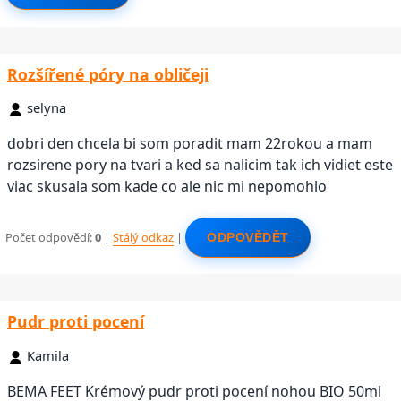
Rozšířené póry na obličeji
selyna
dobri den chcela bi som poradit mam 22rokou a mam
rozsirene pory na tvari a ked sa nalicim tak ich vidiet este
viac skusala som kade co ale nic mi nepomohlo
Počet odpovědí:
0
|
Stálý odkaz
|
ODPOVĚDĚT
Pudr proti pocení
Kamila
BEMA FEET Krémový pudr proti pocení nohou BIO 50ml