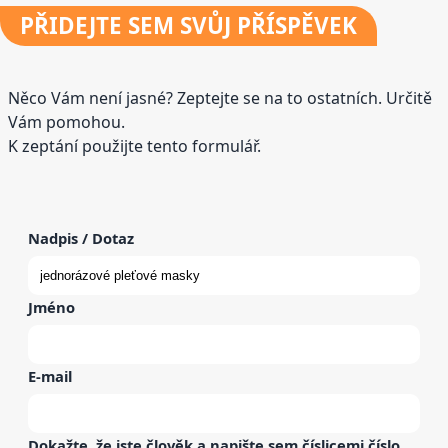
PŘIDEJTE
SEM SVŮJ PŘÍSPĚVEK
Něco Vám není jasné? Zeptejte se na to ostatních. Určitě
Vám pomohou.
K zeptání použijte tento formulář.
Nadpis / Dotaz
Jméno
E-mail
Dokažte, že jste člověk a napište sem
číslicemi
číslo