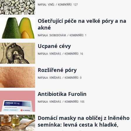
NAPSAL: VINŠ J. / KOMENTÁŘŮ: 127
Ošetřující péče na velké póry a na
akné
NAPSALA: SVOBODOVÁ M. / KOMENTÁŘŮ: 1
Ucpané cévy
NAPSALA: VINŠOVÁ S. / KOMENTÁŘŮ: 16
Rozšířené póry
NAPSALA: VINŠOVÁ S. / KOMENTÁŘŮ: 0
Antibiotika Furolin
NAPSALA: VINŠOVÁ S. / KOMENTÁŘŮ: 105
Domácí masky na obličej z lněného
semínka: levná cesta k hladké,