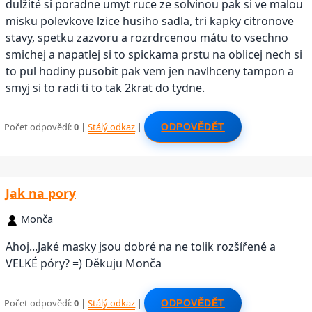
dulžité si poradne umyt ruce ze solvinou pak si ve malou
misku polevkove lzice husiho sadla, tri kapky citronove
stavy, spetku zazvoru a rozrdrcenou mátu to vsechno
smichej a napatlej si to spickama prstu na oblicej nech si
to pul hodiny pusobit pak vem jen navlhceny tampon a
smyj si to radi ti to tak 2krat do tydne.
Počet odpovědí:
0
|
Stálý odkaz
|
ODPOVĚDĚT
Jak na pory
Monča
Ahoj...Jaké masky jsou dobré na ne tolik rozšířené a
VELKÉ póry? =) Děkuju Monča
Počet odpovědí:
0
|
Stálý odkaz
|
ODPOVĚDĚT