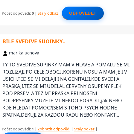
Počet odpovědí:
0
|
Stálý odkaz
|
ODPOVĚDĚT
BILE SVEDIVE SUOINKY..
marika ucnova
TY TO SVEDIVE SUPINKY MAM V HLAVE A POMALU SE MI
ROZLIZAJI PO CELE,OBOCI ,KORENU NOSU A MAM JE I V
USICH.TED SE MI DELAJI I NA GENITALII,KDE SVEDI A
PRASKAJI.TEZ SE MI UDELAL CERVENY OSUPENY FLEK
POD PRSEM A TEZ MI PRASKA PRI NOSENI
PODPRSENKY.MUZETE MI NEKDO PORADIT,jak NEBO
KDE HLEDAT POMOC?JSEM S TOHO PSYCH:HODNE
SPATNA,DEKUJI ZA KAZDOU RADU NEBO KONTAKT...
Počet odpovědí:
1
|
Zobrazit odpovědi
|
Stálý odkaz
|