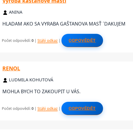
Vyroba kaštanove masti
ANINA
HLADAM AKO SA VYRABA GAŠTANOVA MASŤ ´DAKUJEM
Počet odpovědí:
0
|
Stálý odkaz
|
ODPOVĚDĚT
RENOL
LUDMILA KOHUTOVÁ
MOHLA BYCH TO ZAKOUPIT U VÁS.
Počet odpovědí:
0
|
Stálý odkaz
|
ODPOVĚDĚT