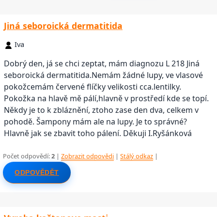
Jiná seboroická dermatitida
Iva
Dobrý den, já se chci zeptat, mám diagnozu L 218 Jiná
seboroická dermatitida.Nemám žádné lupy, ve vlasové
pokožcemám červené flíčky velikosti cca.lentilky.
Pokožka na hlavě mě pálí,hlavně v prostředí kde se topí.
Někdy je to k zbláznění, ztoho zase den dva, celkem v
pohodě. Šampony mám ale na lupy. Je to správné?
Hlavně jak se zbavit toho pálení. Děkuji I.Ryšánková
Počet odpovědí:
2
|
Zobrazit odpovědi
|
Stálý odkaz
|
ODPOVĚDĚT