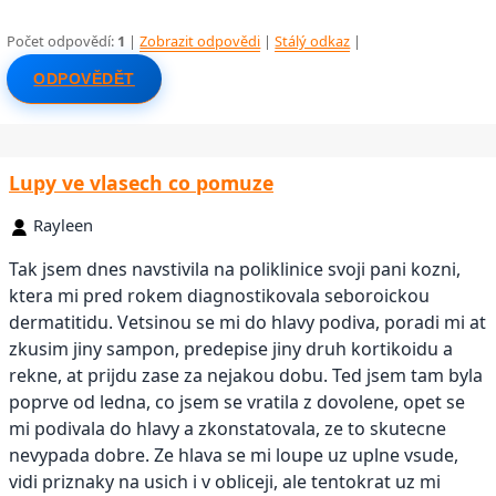
Počet odpovědí:
1
|
Zobrazit odpovědi
|
Stálý odkaz
|
ODPOVĚDĚT
Lupy ve vlasech co pomuze
Rayleen
Tak jsem dnes navstivila na poliklinice svoji pani kozni,
ktera mi pred rokem diagnostikovala seboroickou
dermatitidu. Vetsinou se mi do hlavy podiva, poradi mi at
zkusim jiny sampon, predepise jiny druh kortikoidu a
rekne, at prijdu zase za nejakou dobu. Ted jsem tam byla
poprve od ledna, co jsem se vratila z dovolene, opet se
mi podivala do hlavy a zkonstatovala, ze to skutecne
nevypada dobre. Ze hlava se mi loupe uz uplne vsude,
vidi priznaky na usich i v obliceji, ale tentokrat uz mi