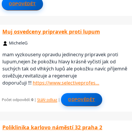
ODPOVĚDĚT
Muj osvedceny pripravek proti lupum
MicheleG
mam vyzkouseny opravdu jedinecny pripravek proti
lupum,nejen že pokožku hlavy krásně vyčistí jak od
suchých tak od vlhkých lupů ale pokožku navíc příjemně
osvěžuje,revitalizuje a regeneruje
doporučuji !!!
https://www.selectiveprofes…
Počet odpovědí:
0
|
Stálý odkaz
|
ODPOVĚDĚT
Poliklinika karlovo náměstí 32 praha 2