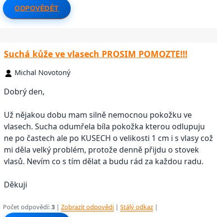
ODPOVĚDĚT
Suchá kůže ve vlasech PROSIM POMOZTE!!!
Michal Novotoný
Dobrý den,
Už nějakou dobu mam silně nemocnou pokožku ve
vlasech. Sucha odumřela bíla pokožka kterou odlupuju
ne po častech ale po KUSECH o velikosti 1 cm i s vlasy což
mi děla velký problém, protože denně přijdu o stovek
vlasů. Nevím co s tím dělat a budu rád za každou radu.
Děkuji
Počet odpovědí:
3
|
Zobrazit odpovědi
|
Stálý odkaz
|