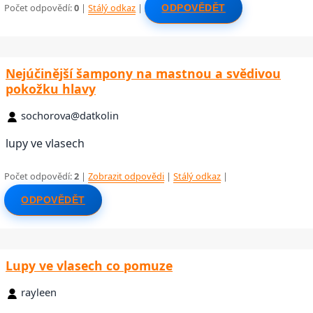
Počet odpovědí:
0
|
Stálý odkaz
|
ODPOVĚDĚT
Nejúčinější šampony na mastnou a svědivou
pokožku hlavy
sochorova@datkolin
lupy ve vlasech
Počet odpovědí:
2
|
Zobrazit odpovědi
|
Stálý odkaz
|
ODPOVĚDĚT
Lupy ve vlasech co pomuze
rayleen