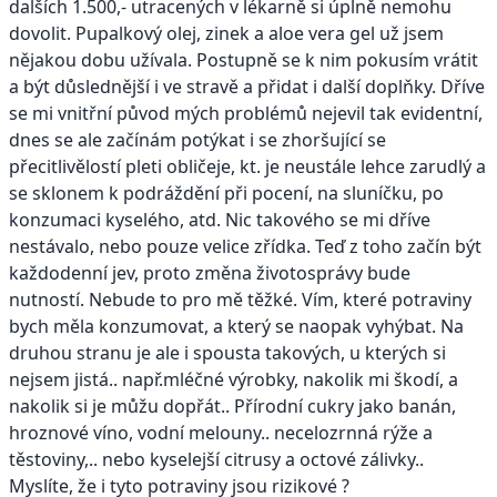
dalších 1.500,- utracených v lékarně si úplně nemohu
dovolit. Pupalkový olej, zinek a aloe vera gel už jsem
nějakou dobu užívala. Postupně se k nim pokusím vrátit
a být důslednější i ve stravě a přidat i další doplňky. Dříve
se mi vnitřní původ mých problémů nejevil tak evidentní,
dnes se ale začínám potýkat i se zhoršující se
přecitlivělostí pleti obličeje, kt. je neustále lehce zarudlý a
se sklonem k podráždění při pocení, na sluníčku, po
konzumaci kyselého, atd. Nic takového se mi dříve
nestávalo, nebo pouze velice zřídka. Teď z toho začín být
každodenní jev, proto změna životosprávy bude
nutností. Nebude to pro mě těžké. Vím, které potraviny
bych měla konzumovat, a který se naopak vyhýbat. Na
druhou stranu je ale i spousta takových, u kterých si
nejsem jistá.. např.mléčné výrobky, nakolik mi škodí, a
nakolik si je můžu dopřát.. Přírodní cukry jako banán,
hroznové víno, vodní melouny.. necelozrnná rýže a
těstoviny,.. nebo kyselejší citrusy a octové zálivky..
Myslíte, že i tyto potraviny jsou rizikové ?