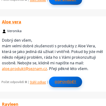
Aloe vera
Veronika
Dobrý den všem,
mám velmi dobré zkušenosti s produkty z Aloe Vera,
která se jako jediná dá užívat i vnitřně. Pokud by jste měl
někdo nějaký problém, ráda ho s Vámi prokonzultuji
osobně. Nebojte se, klidně mi napište na mail:
aloe.produkt@seznam.cz
. Přeji pěkné léto všem.
Počet odpovědí:
0
|
Stálý odkaz
|
ODPOVĚDĚT
Rayleen