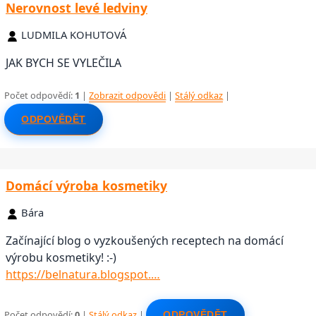
Nerovnost levé ledviny
LUDMILA KOHUTOVÁ
JAK BYCH SE VYLEČILA
Počet odpovědí:
1
|
Zobrazit odpovědi
|
Stálý odkaz
|
ODPOVĚDĚT
Domácí výroba kosmetiky
Bára
Začínající blog o vyzkoušených receptech na domácí
výrobu kosmetiky! :-)
https://belnatura.blogspot.…
Počet odpovědí:
0
|
Stálý odkaz
|
ODPOVĚDĚT