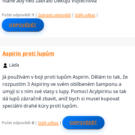
hlaně aby něo zabralo Děkuju Vojtěchová
Počet odpovědí:
1
|
Zobrazit odpovědi
|
Stálý odkaz
|
ODPOVĚDĚT
Aspirin proti lupům
Láďa
Já používám v boji proti lupům Aspirin. Dělám to tak, že
rozpustím 3 Aspiriny ve svém oblíbeném šamponu a
umyji si s ním své vlasy s lupy. Pomocí Acylpirinu se tak
dá lupů zázračně zbavit, aniž bych si musel kupovat
speciální drahé kúry proti lupům.
Počet odpovědí:
0
|
Stálý odkaz
|
ODPOVĚDĚT