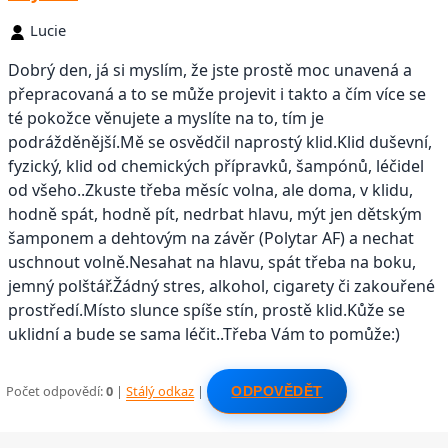
Lucie
Dobrý den, já si myslím, že jste prostě moc unavená a
přepracovaná a to se může projevit i takto a čím více se
té pokožce věnujete a myslíte na to, tím je
podrážděnější.Mě se osvědčil naprostý klid.Klid duševní,
fyzický, klid od chemických přípravků, šampónů, léčidel
od všeho..Zkuste třeba měsíc volna, ale doma, v klidu,
hodně spát, hodně pít, nedrbat hlavu, mýt jen dětským
šamponem a dehtovým na závěr (Polytar AF) a nechat
uschnout volně.Nesahat na hlavu, spát třeba na boku,
jemný polštář.Žádný stres, alkohol, cigarety či zakouřené
prostředí.Místo slunce spíše stín, prostě klid.Kůže se
uklidní a bude se sama léčit..Třeba Vám to pomůže:)
Počet odpovědí:
0
|
Stálý odkaz
|
ODPOVĚDĚT