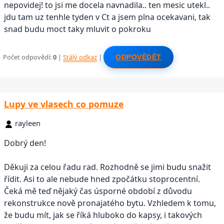
nepovidej! to jsi me docela navnadila.. ten mesic utekl..
jdu tam uz tenhle tyden v Ct a jsem plna ocekavani, tak
snad budu moct taky mluvit o pokroku
Počet odpovědí:
0
|
Stálý odkaz
|
ODPOVĚDĚT
Lupy ve vlasech co pomuze
rayleen
Dobrý den!
Děkuji za celou řadu rad. Rozhodně se jimi budu snažit
řídit. Asi to ale nebude hned zpočátku stoprocentní.
Čeká mě teď nějaký čas úsporné období z důvodu
rekonstrukce nově pronajatého bytu. Vzhledem k tomu,
že budu mít, jak se říká hluboko do kapsy, i takových