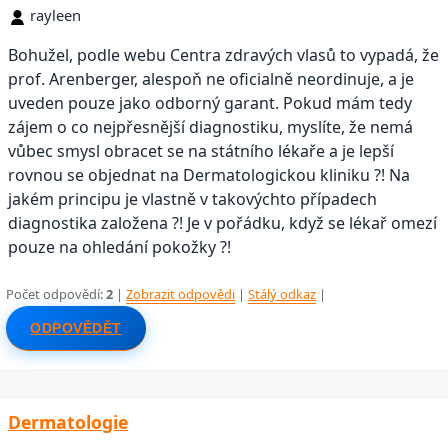
rayleen
Bohužel, podle webu Centra zdravých vlasů to vypadá, že
prof. Arenberger, alespoň ne oficialně neordinuje, a je
uveden pouze jako odborný garant. Pokud mám tedy
zájem o co nejpřesnější diagnostiku, myslíte, že nemá
vůbec smysl obracet se na státního lékaře a je lepší
rovnou se objednat na Dermatologickou kliniku ?! Na
jakém principu je vlastně v takovýchto případech
diagnostika založena ?! Je v pořádku, když se lékař omezí
pouze na ohledání pokožky ?!
Počet odpovědí:
2
|
Zobrazit odpovědi
|
Stálý odkaz
|
ODPOVĚDĚT
Dermatologie