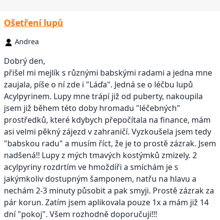
Ošetření lupů
Andrea
Dobrý den,
přišel mi mejlík s různými babskými radami a jedna mne
zaujala, píše o ní zde i "Láďa". Jedná se o léčbu lupů
Acylpyrinem. Lupy mne trápí již od puberty, nakoupila
jsem již během této doby hromadu "léčebných"
prostředků, které kdybych přepočítala na finance, mám
asi velmi pěkný zájezd v zahraničí. Vyzkoušela jsem tedy
"babskou radu" a musím říct, že je to prostě zázrak. Jsem
nadšená!! Lupy z mých tmavých kostýmků zmizely. 2
acylpyriny rozdrtím ve hmoždíři a smíchám je s
jakýmkoliv dostupným šamponem, natřu na hlavu a
nechám 2-3 minuty působit a pak smyji. Prostě zázrak za
pár korun. Zatím jsem aplikovala pouze 1x a mám již 14
dní "pokoj". Všem rozhodně doporučuji!!!