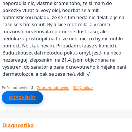
neporadila nic, vlastne krome toho, ze si mam do
pokozky vtirat olivovy olej, nedrbat se a mit
optimistickou naladu, ze se s tim neda nic delat, a je na
case se s tim smirit. Byla sice moc mila, a v ramci
moznosti mi venovala i pomerne dost casu, ale
nedokazu pristoupit na to, ze neni nic, co by mi mohlo
pomoct. No.. tak nevim. Pripadam si zase v koncich.
Budu zkouset dal metodou pokus omyl, jestli na neco
nezareaguji zlepsenim, na 21.4. jsem objednana na
vysetreni do sanatoria pana dr.novotneho k nejake pani
dermatolozce, a pak se zase ne/uvidi :-/
Počet odpovědí:
3
|
Zobrazit odpovědi
|
Stálý odkaz
|
ODPOVĚDĚT
Diagnostika