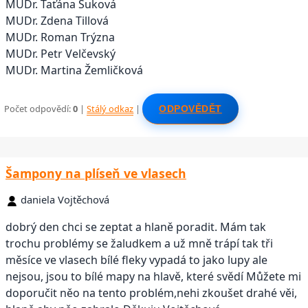
MUDr. Taťána Šuková
MUDr. Zdena Tillová
MUDr. Roman Trýzna
MUDr. Petr Velčevský
MUDr. Martina Žemličková
Počet odpovědí:
0
|
Stálý odkaz
|
ODPOVĚDĚT
Šampony na plíseň ve vlasech
daniela Vojtěchová
dobrý den chci se zeptat a hlaně poradit. Mám tak
trochu problémy se žaludkem a už mně trápí tak tři
měsíce ve vlasech bílé fleky vypadá to jako lupy ale
nejsou, jsou to bílé mapy na hlavě, které svědí Můžete mi
doporučit něo na tento problém,nehi zkoušet drahé věi,