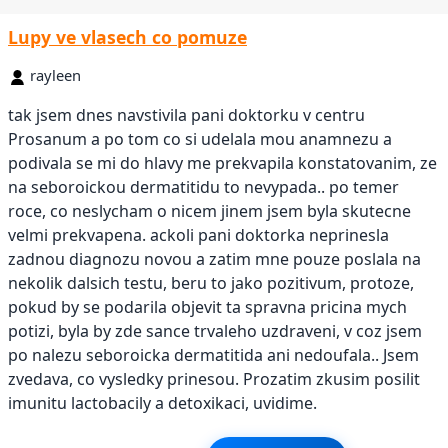
Lupy ve vlasech co pomuze
rayleen
tak jsem dnes navstivila pani doktorku v centru
Prosanum a po tom co si udelala mou anamnezu a
podivala se mi do hlavy me prekvapila konstatovanim, ze
na seboroickou dermatitidu to nevypada.. po temer
roce, co neslycham o nicem jinem jsem byla skutecne
velmi prekvapena. ackoli pani doktorka neprinesla
zadnou diagnozu novou a zatim mne pouze poslala na
nekolik dalsich testu, beru to jako pozitivum, protoze,
pokud by se podarila objevit ta spravna pricina mych
potizi, byla by zde sance trvaleho uzdraveni, v coz jsem
po nalezu seboroicka dermatitida ani nedoufala.. Jsem
zvedava, co vysledky prinesou. Prozatim zkusim posilit
imunitu lactobacily a detoxikaci, uvidime.