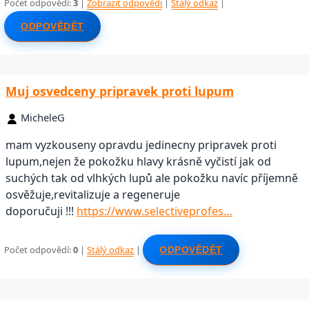
Počet odpovědí:
3
|
Zobrazit odpovědi
|
Stálý odkaz
|
ODPOVĚDĚT
Muj osvedceny pripravek proti lupum
MicheleG
mam vyzkouseny opravdu jedinecny pripravek proti
lupum,nejen že pokožku hlavy krásně vyčistí jak od
suchých tak od vlhkých lupů ale pokožku navíc příjemně
osvěžuje,revitalizuje a regeneruje
doporučuji !!!
https://www.selectiveprofes…
Počet odpovědí:
0
|
Stálý odkaz
|
ODPOVĚDĚT