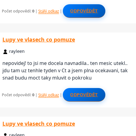
Počet odpovědí:
0
|
Stálý odkaz
|
ODPOVĚDĚT
Lupy ve vlasech co pomuze
rayleen
nepovidej! to jsi me docela navnadila.. ten mesic utekl..
jdu tam uz tenhle tyden v Ct a jsem plna ocekavani, tak
snad budu moct taky mluvit o pokroku
Počet odpovědí:
0
|
Stálý odkaz
|
ODPOVĚDĚT
Lupy ve vlasech co pomuze
rayleen