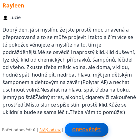
Rayleen
Lucie
Dobrý den, já si myslím, že jste prostě moc unavená a
přepracovaná a to se může projevit i takto a čím více se
té pokožce věnujete a myslíte na to, tím je
podrážděnější.Mě se osvědčil naprostý klid.Klid duševní,
fyzický, klid od chemických přípravků, šampónů, léčidel
od všeho..Zkuste třeba měsíc volna, ale doma, v klidu,
hodně spát, hodně pít, nedrbat hlavu, mýt jen dětským
šamponem a dehtovým na závěr (Polytar AF) a nechat
uschnout volně.Nesahat na hlavu, spát třeba na boku,
jemný polštář.Žádný stres, alkohol, cigarety či zakouřené
prostředí.Místo slunce spíše stín, prostě klid.Kůže se
uklidní a bude se sama léčit..Třeba Vám to pomůže:)
Počet odpovědí:
0
|
Stálý odkaz
|
ODPOVĚDĚT