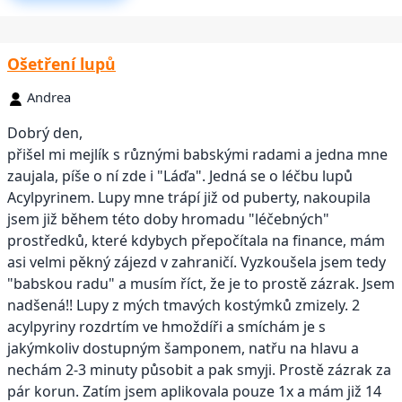
Ošetření lupů
Andrea
Dobrý den,
přišel mi mejlík s různými babskými radami a jedna mne
zaujala, píše o ní zde i "Láďa". Jedná se o léčbu lupů
Acylpyrinem. Lupy mne trápí již od puberty, nakoupila
jsem již během této doby hromadu "léčebných"
prostředků, které kdybych přepočítala na finance, mám
asi velmi pěkný zájezd v zahraničí. Vyzkoušela jsem tedy
"babskou radu" a musím říct, že je to prostě zázrak. Jsem
nadšená!! Lupy z mých tmavých kostýmků zmizely. 2
acylpyriny rozdrtím ve hmoždíři a smíchám je s
jakýmkoliv dostupným šamponem, natřu na hlavu a
nechám 2-3 minuty působit a pak smyji. Prostě zázrak za
pár korun. Zatím jsem aplikovala pouze 1x a mám již 14