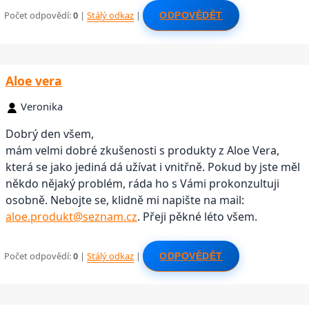
Počet odpovědí:
0
|
Stálý odkaz
|
ODPOVĚDĚT
Aloe vera
Veronika
Dobrý den všem,
mám velmi dobré zkušenosti s produkty z Aloe Vera,
která se jako jediná dá užívat i vnitřně. Pokud by jste měl
někdo nějaký problém, ráda ho s Vámi prokonzultuji
osobně. Nebojte se, klidně mi napište na mail:
aloe.produkt@seznam.cz
. Přeji pěkné léto všem.
Počet odpovědí:
0
|
Stálý odkaz
|
ODPOVĚDĚT