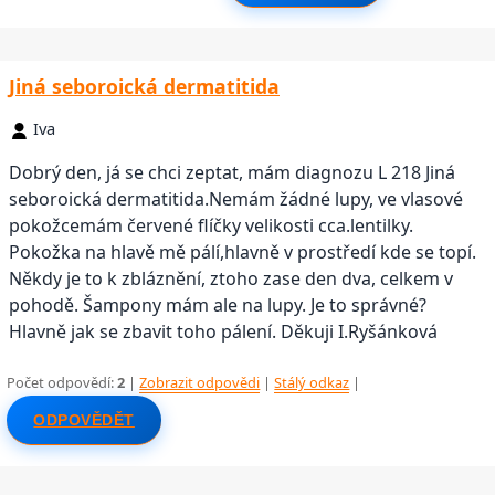
Jiná seboroická dermatitida
Iva
Dobrý den, já se chci zeptat, mám diagnozu L 218 Jiná
seboroická dermatitida.Nemám žádné lupy, ve vlasové
pokožcemám červené flíčky velikosti cca.lentilky.
Pokožka na hlavě mě pálí,hlavně v prostředí kde se topí.
Někdy je to k zbláznění, ztoho zase den dva, celkem v
pohodě. Šampony mám ale na lupy. Je to správné?
Hlavně jak se zbavit toho pálení. Děkuji I.Ryšánková
Počet odpovědí:
2
|
Zobrazit odpovědi
|
Stálý odkaz
|
ODPOVĚDĚT