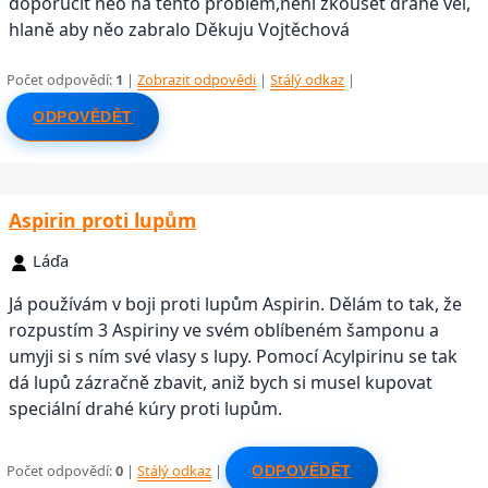
doporučit něo na tento problém,nehi zkoušet drahé věi,
hlaně aby něo zabralo Děkuju Vojtěchová
Počet odpovědí:
1
|
Zobrazit odpovědi
|
Stálý odkaz
|
ODPOVĚDĚT
Aspirin proti lupům
Láďa
Já používám v boji proti lupům Aspirin. Dělám to tak, že
rozpustím 3 Aspiriny ve svém oblíbeném šamponu a
umyji si s ním své vlasy s lupy. Pomocí Acylpirinu se tak
dá lupů zázračně zbavit, aniž bych si musel kupovat
speciální drahé kúry proti lupům.
Počet odpovědí:
0
|
Stálý odkaz
|
ODPOVĚDĚT