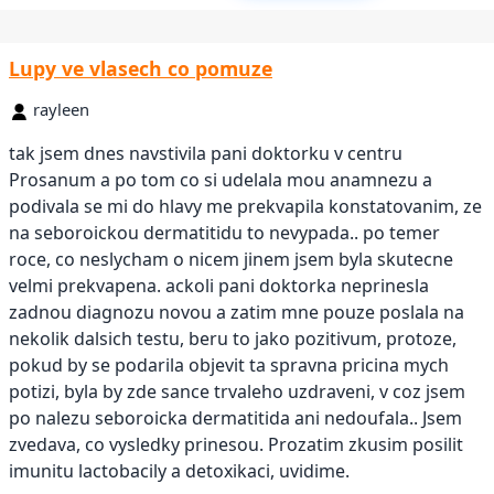
Lupy ve vlasech co pomuze
rayleen
tak jsem dnes navstivila pani doktorku v centru
Prosanum a po tom co si udelala mou anamnezu a
podivala se mi do hlavy me prekvapila konstatovanim, ze
na seboroickou dermatitidu to nevypada.. po temer
roce, co neslycham o nicem jinem jsem byla skutecne
velmi prekvapena. ackoli pani doktorka neprinesla
zadnou diagnozu novou a zatim mne pouze poslala na
nekolik dalsich testu, beru to jako pozitivum, protoze,
pokud by se podarila objevit ta spravna pricina mych
potizi, byla by zde sance trvaleho uzdraveni, v coz jsem
po nalezu seboroicka dermatitida ani nedoufala.. Jsem
zvedava, co vysledky prinesou. Prozatim zkusim posilit
imunitu lactobacily a detoxikaci, uvidime.