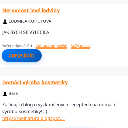
Nerovnost levé ledviny
LUDMILA KOHUTOVÁ
JAK BYCH SE VYLEČILA
Počet odpovědí:
1
|
Zobrazit odpovědi
|
Stálý odkaz
|
ODPOVĚDĚT
Domácí výroba kosmetiky
Bára
Začínající blog o vyzkoušených receptech na domácí
výrobu kosmetiky! :-)
https://belnatura.blogspot.…