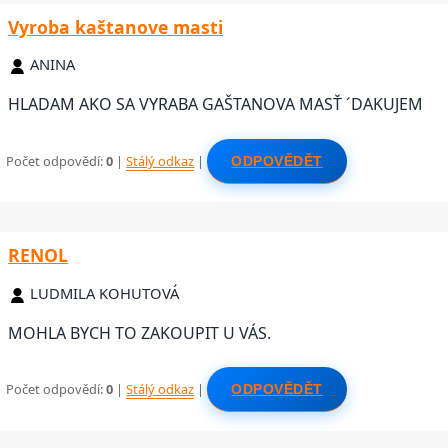
Vyroba kaštanove masti
ANINA
HLADAM AKO SA VYRABA GAŠTANOVA MASŤ ´DAKUJEM
Počet odpovědí:
0
|
Stálý odkaz
|
ODPOVĚDĚT
RENOL
LUDMILA KOHUTOVÁ
MOHLA BYCH TO ZAKOUPIT U VÁS.
Počet odpovědí:
0
|
Stálý odkaz
|
ODPOVĚDĚT