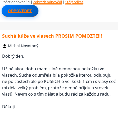
Počet odpovědí:
1
|
Zobrazit odpovědi
|
Stálý odkaz
|
ODPOVĚDĚT
Suchá kůže ve vlasech PROSIM POMOZTE!!!
Michal Novotoný
Dobrý den,
Už nějakou dobu mam silně nemocnou pokožku ve
vlasech. Sucha odumřela bíla pokožka kterou odlupuju
ne po častech ale po KUSECH o velikosti 1 cm i s vlasy což
mi děla velký problém, protože denně přijdu o stovek
vlasů. Nevím co s tím dělat a budu rád za každou radu.
Děkuji