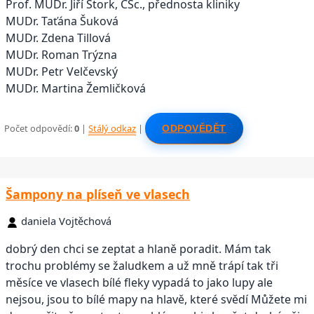
Prof. MUDr. Jiří Štork, CSc., přednosta kliniky
MUDr. Taťána Šuková
MUDr. Zdena Tillová
MUDr. Roman Trýzna
MUDr. Petr Velčevský
MUDr. Martina Žemličková
Počet odpovědí:
0
|
Stálý odkaz
|
ODPOVĚDĚT
Šampony na plíseň ve vlasech
daniela Vojtěchová
dobrý den chci se zeptat a hlaně poradit. Mám tak
trochu problémy se žaludkem a už mně trápí tak tři
měsíce ve vlasech bílé fleky vypadá to jako lupy ale
nejsou, jsou to bílé mapy na hlavě, které svědí Můžete mi