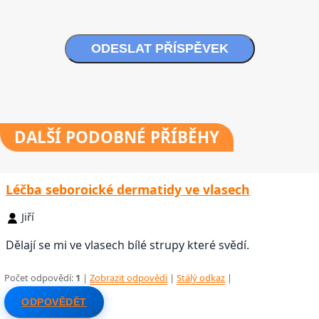
ODESLAT PŘÍSPĚVEK
DALŠÍ
PODOBNÉ PŘÍBĚHY
Léčba seboroické dermatidy ve vlasech
Jiří
Dělají se mi ve vlasech bílé strupy které svědí.
Počet odpovědí:
1
|
Zobrazit odpovědi
|
Stálý odkaz
|
ODPOVĚDĚT