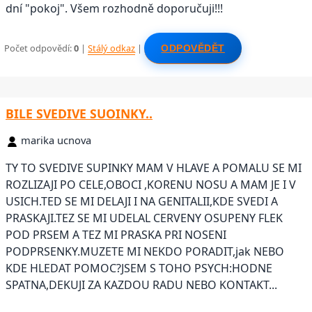
dní "pokoj". Všem rozhodně doporučuji!!!
Počet odpovědí:
0
|
Stálý odkaz
|
ODPOVĚDĚT
BILE SVEDIVE SUOINKY..
marika ucnova
TY TO SVEDIVE SUPINKY MAM V HLAVE A POMALU SE MI
ROZLIZAJI PO CELE,OBOCI ,KORENU NOSU A MAM JE I V
USICH.TED SE MI DELAJI I NA GENITALII,KDE SVEDI A
PRASKAJI.TEZ SE MI UDELAL CERVENY OSUPENY FLEK
POD PRSEM A TEZ MI PRASKA PRI NOSENI
PODPRSENKY.MUZETE MI NEKDO PORADIT,jak NEBO
KDE HLEDAT POMOC?JSEM S TOHO PSYCH:HODNE
SPATNA,DEKUJI ZA KAZDOU RADU NEBO KONTAKT...