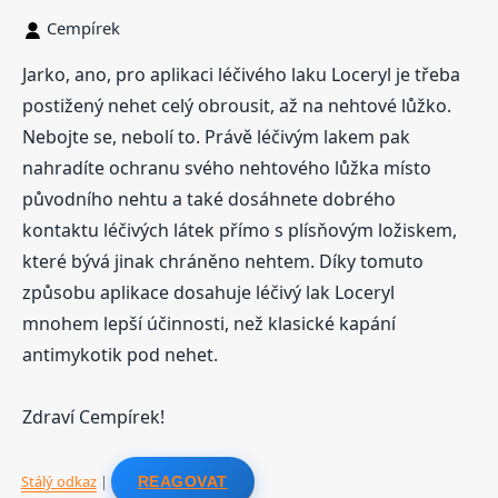
Cempírek
Jarko, ano, pro aplikaci léčivého laku Loceryl je třeba
postižený nehet celý obrousit, až na nehtové lůžko.
Nebojte se, nebolí to. Právě léčivým lakem pak
nahradíte ochranu svého nehtového lůžka místo
původního nehtu a také dosáhnete dobrého
kontaktu léčivých látek přímo s plísňovým ložiskem,
které bývá jinak chráněno nehtem. Díky tomuto
způsobu aplikace dosahuje léčivý lak Loceryl
mnohem lepší účinnosti, než klasické kapání
antimykotik pod nehet.
Zdraví Cempírek!
Stálý odkaz
|
REAGOVAT