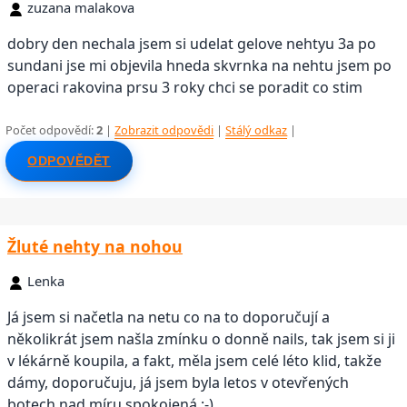
zuzana malakova
dobry den nechala jsem si udelat gelove nehtyu 3a po
sundani jse mi objevila hneda skvrnka na nehtu jsem po
operaci rakovina prsu 3 roky chci se poradit co stim
Počet odpovědí:
2
|
Zobrazit odpovědi
|
Stálý odkaz
|
ODPOVĚDĚT
Žluté nehty na nohou
Lenka
Já jsem si načetla na netu co na to doporučují a
několikrát jsem našla zmínku o donně nails, tak jsem si ji
v lékárně koupila, a fakt, měla jsem celé léto klid, takže
dámy, doporučuju, já jsem byla letos v otevřených
botech nad míru spokojená :-)