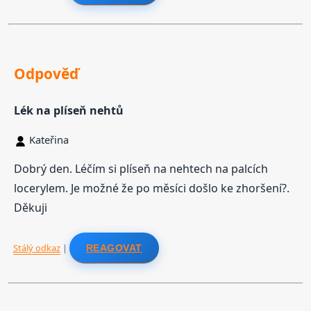
Odpověď
Lék na plíseň nehtů
Kateřina
Dobrý den. Léčím si plíseň na nehtech na palcích
locerylem. Je možné že po měsíci došlo ke zhoršení?.
Děkuji
Stálý odkaz
|
REAGOVAT