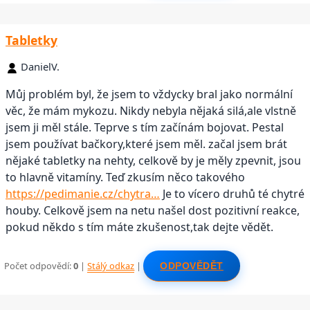
Tabletky
DanielV.
Můj problém byl, že jsem to vždycky bral jako normální
věc, že mám mykozu. Nikdy nebyla nějaká silá,ale vlstně
jsem ji měl stále. Teprve s tím začínám bojovat. Pestal
jsem používat bačkory,které jsem měl. začal jsem brát
nějaké tabletky na nehty, celkově by je měly zpevnit, jsou
to hlavně vitamíny. Teď zkusím něco takového
https://pedimanie.cz/chytra…
Je to vícero druhů té chytré
houby. Celkově jsem na netu našel dost pozitivní reakce,
pokud někdo s tím máte zkušenost,tak dejte vědět.
Počet odpovědí:
0
|
Stálý odkaz
|
ODPOVĚDĚT