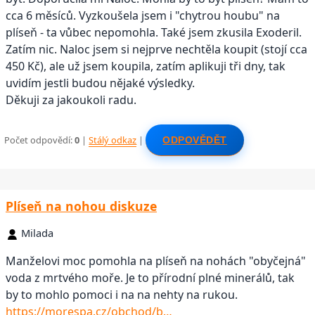
cca 6 měsíců. Vyzkoušela jsem i "chytrou houbu" na
plíseň - ta vůbec nepomohla. Také jsem zkusila Exoderil.
Zatím nic. Naloc jsem si nejprve nechtěla koupit (stojí cca
450 Kč), ale už jsem koupila, zatím aplikuji tři dny, tak
uvidím jestli budou nějaké výsledky.
Děkuji za jakoukoli radu.
Počet odpovědí:
0
|
Stálý odkaz
|
ODPOVĚDĚT
Plíseň na nohou diskuze
Milada
Manželovi moc pomohla na plíseň na nohách "obyčejná"
voda z mrtvého moře. Je to přírodní plné minerálů, tak
by to mohlo pomoci i na na nehty na rukou.
https://morespa.cz/obchod/b…