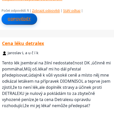
Počet odpovědí:
1
|
Zobrazit odpovědi
|
Stálý odkaz
|
ODPOVĚDĚT
Cena léku detralex
Jaroslav L a u č í k
Tento lék jsembral na žilní nedostatečnost DK ,účinně mi
pommáhal,Můj oš.lékař mi ho dál přestal
předepisovat,údajně k vůli vysoké ceně a místo něj mne
odkázal letákem na přípravek DIOMNISOL a teprve jsem
zjistil,že to není lék,ale doplněk stravy a účinek proti
DETRALEXU je nulový a pokládám to za zbytečně
vyhozené peníze.Je ta cena Detralexu opravdu
rozhodující,že mi jej lékař nemůže předepsat?