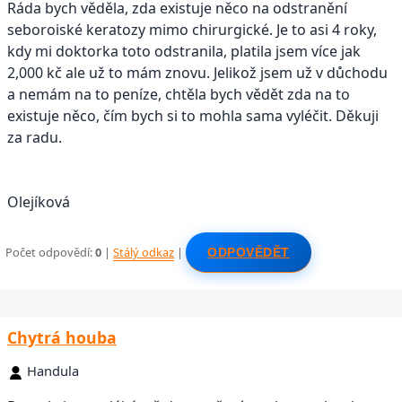
Ráda bych věděla, zda existuje něco na odstranění
seboroiské keratozy mimo chirurgické. Je to asi 4 roky,
kdy mi doktorka toto odstranila, platila jsem více jak
2,000 kč ale už to mám znovu. Jelikož jsem už v důchodu
a nemám na to peníze, chtěla bych vědět zda na to
existuje něco, čím bych si to mohla sama vyléčit. Děkuji
za radu.
Olejíková
Počet odpovědí:
0
|
Stálý odkaz
|
ODPOVĚDĚT
Chytrá houba
Handula