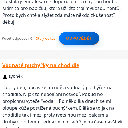
Dostala jsem v lékárně doporučení na chytrou houbu.
Mám to pro babičku, která už léta trpí mykozou nehtů.
Proto bych chtěla slyšet zda máte někdo zkušenost?
děkuji
Počet odpovědí:
0
|
Stálý odkaz
|
ODPOVĚDĚT
Vodnaté puchýřky na chodidle
zybněk
Dobrý den, občas se mi udělá vodnatý puchýřek na
chodidle. Nijak to nebolí ani nesvědí. Pokud ho
propíchnu vyteče "voda" . Po několika dnech se mi
oloupe kůže postižená puchýřkem. Dělá se to jak na
chodidle tak i mezi prsty (většinou mezi palcem a
druhým prstem ) . Jedná se o plíseň ? je na čase navštívit