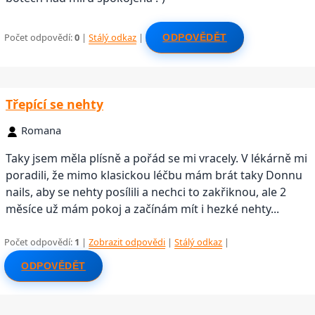
Počet odpovědí:
0
|
Stálý odkaz
|
ODPOVĚDĚT
Třepící se nehty
Romana
Taky jsem měla plísně a pořád se mi vracely. V lékárně mi
poradili, že mimo klasickou léčbu mám brát taky Donnu
nails, aby se nehty posílili a nechci to zakřiknou, ale 2
měsíce už mám pokoj a začínám mít i hezké nehty...
Počet odpovědí:
1
|
Zobrazit odpovědi
|
Stálý odkaz
|
ODPOVĚDĚT