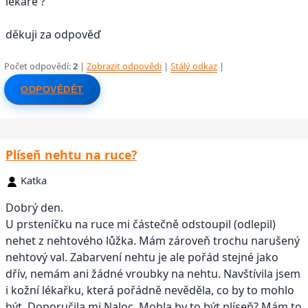
lékaře ?
děkuji za odpověď
Počet odpovědí:
2
|
Zobrazit odpovědi
|
Stálý odkaz
|
ODPOVĚDĚT
Plíseň nehtu na ruce?
Katka
Dobrý den.
U prsteníčku na ruce mi částečně odstoupil (odlepil)
nehet z nehtového lůžka. Mám zároveň trochu narušený
nehtový val. Zabarvení nehtu je ale pořád stejné jako
dřív, nemám ani žádné vroubky na nehtu. Navštívila jsem
i kožní lékařku, která pořádně nevěděla, co by to mohlo
být. Doporučila mi Naloc. Mohla by to být plíseň? Mám to