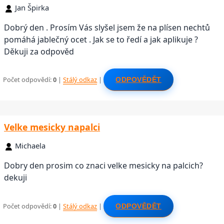
Jan Špirka
Dobrý den . Prosím Vás slyšel jsem že na plísen nechtů
pomáhá jablečný ocet . Jak se to ředí a jak aplikuje ?
Děkuji za odpověd
Počet odpovědí:
0
|
Stálý odkaz
|
ODPOVĚDĚT
Velke mesicky napalci
Michaela
Dobry den prosim co znaci velke mesicky na palcich?
dekuji
Počet odpovědí:
0
|
Stálý odkaz
|
ODPOVĚDĚT