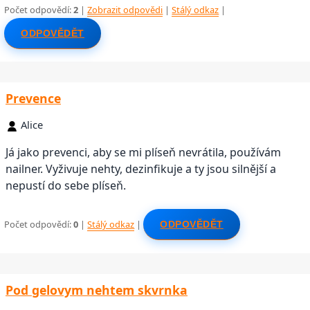
Počet odpovědí:
2
|
Zobrazit odpovědi
|
Stálý odkaz
|
ODPOVĚDĚT
Prevence
Alice
Já jako prevenci, aby se mi plíseň nevrátila, používám
nailner. Vyživuje nehty, dezinfikuje a ty jsou silnější a
nepustí do sebe plíseň.
Počet odpovědí:
0
|
Stálý odkaz
|
ODPOVĚDĚT
Pod gelovym nehtem skvrnka