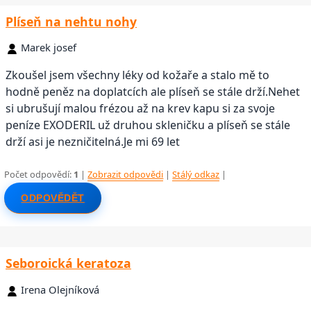
Plíseň na nehtu nohy
Marek josef
Zkoušel jsem všechny léky od kožaře a stalo mě to
hodně peněz na doplatcích ale plíseň se stále drží.Nehet
si ubrušují malou frézou až na krev kapu si za svoje
peníze EXODERIL už druhou skleničku a plíseň se stále
drží asi je nezničitelná.Je mi 69 let
Počet odpovědí:
1
|
Zobrazit odpovědi
|
Stálý odkaz
|
ODPOVĚDĚT
Seboroická keratoza
Irena Olejníková