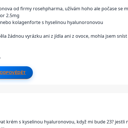
ronova od firmy rosehpharma, užívám hoho ale počase se mi 
Cor 2.5mg
ky nebo kolagenforte s hyselinou hyalunoronovou
ěla žádnou vyrázku ani z jídla ani z ovoce, mohla jsem sní
.
ODPOVĚDĚT
at krém s kyselinou hyaluronovou, když mi bude 23? jestli 