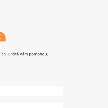
K
tních. Určitě Vám pomohou.