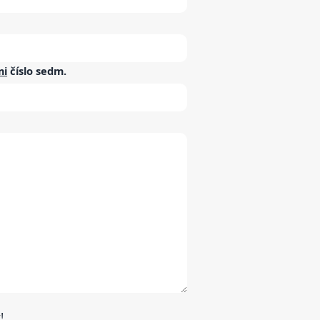
mi
číslo
sedm
.
!