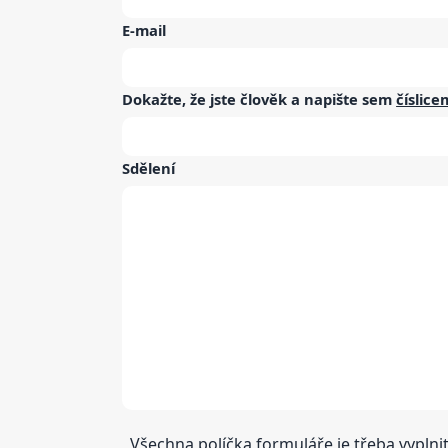
E-mail
Dokažte, že jste člověk a napište sem
číslice
Sdělení
Všechna políčka formuláře je třeba vyplnit