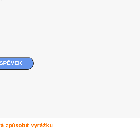
ÍSPĚVEK
vá způsobit vyrážku