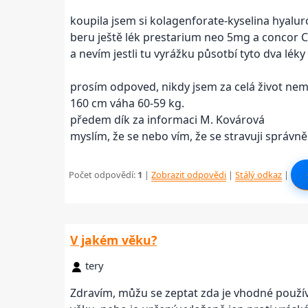
koupila jsem si kolagenforate-kyselina hyalu
beru ještě lék prestarium neo 5mg a concor 
a nevím jestli tu vyrážku půsotbí tyto dva lé
prosím odpoved, nikdy jsem za celá život nem
160 cm váha 60-59 kg.
předem dík za informaci M. Kovárová
myslím, že se nebo vím, že se stravuji správně
Počet odpovědí:
1
|
Zobrazit odpovědi
|
Stálý odkaz
|
V jakém věku?
tery
Zdravím, můžu se zeptat zda je vhodné použív