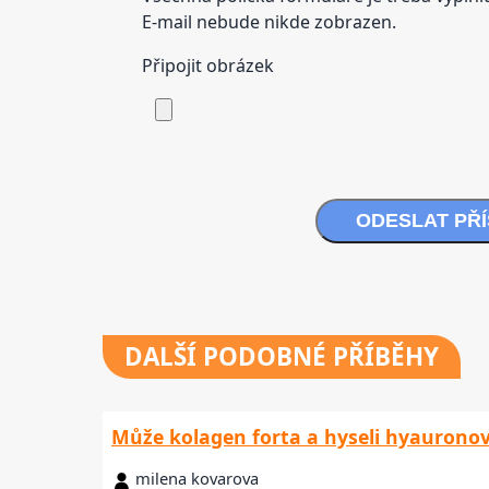
E-mail nebude nikde zobrazen.
Připojit obrázek
ODESLAT PŘ
DALŠÍ
PODOBNÉ PŘÍBĚHY
Může kolagen forta a hyseli hyaurono
milena kovarova