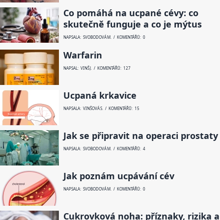
Co pomáhá na ucpané cévy: co
skutečně funguje a co je mýtus
NAPSALA: SVOBODOVÁ M. / KOMENTÁŘŮ: 0
Warfarin
NAPSAL: VINŠ J. / KOMENTÁŘŮ: 127
Ucpaná krkavice
NAPSALA: VINŠOVÁ S. / KOMENTÁŘŮ: 15
Jak se připravit na operaci prostaty
NAPSALA: SVOBODOVÁ M. / KOMENTÁŘŮ: 4
Jak poznám ucpávání cév
NAPSALA: SVOBODOVÁ M. / KOMENTÁŘŮ: 0
Cukrovková noha: příznaky, rizika a