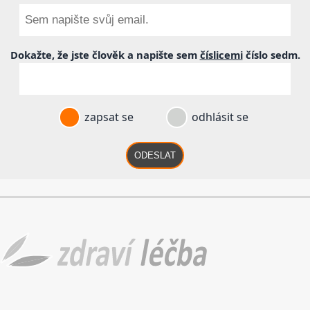
Dokažte, že jste člověk a napište sem
číslicemi
číslo
sedm
.
zapsat se
odhlásit se
ODESLAT