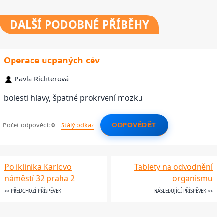
DALŠÍ
PODOBNÉ PŘÍBĚHY
Operace ucpaných cév
Pavla Richterová
bolesti hlavy, špatné prokrvení mozku
Počet odpovědí:
0
|
Stálý odkaz
|
ODPOVĚDĚT
Poliklinika Karlovo
Tablety na odvodnění
náměstí 32 praha 2
organismu
<< PŘEDCHOZÍ PŘÍSPĚVEK
NÁSLEDUJÍCÍ PŘÍSPĚVEK >>