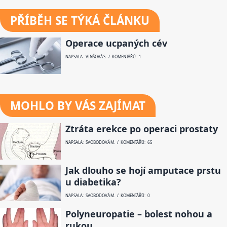
PŘÍBĚH SE TÝKÁ ČLÁNKU
Operace ucpaných cév
NAPSALA: VINŠOVÁ S. / KOMENTÁŘŮ: 1
MOHLO BY VÁS ZAJÍMAT
Ztráta erekce po operaci prostaty
NAPSALA: SVOBODOVÁ M. / KOMENTÁŘŮ: 65
Jak dlouho se hojí amputace prstu
u diabetika?
NAPSALA: SVOBODOVÁ M. / KOMENTÁŘŮ: 0
Polyneuropatie – bolest nohou a
rukou