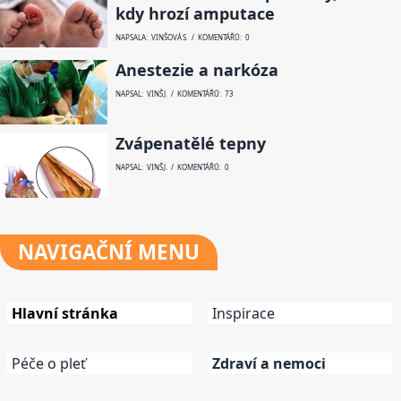
kdy hrozí amputace
NAPSALA: VINŠOVÁ S. / KOMENTÁŘŮ: 0
Anestezie a narkóza
NAPSAL: VINŠ J. / KOMENTÁŘŮ: 73
Zvápenatělé tepny
NAPSAL: VINŠ J. / KOMENTÁŘŮ: 0
NAVIGAČNÍ
MENU
Hlavní stránka
Inspirace
Péče o pleť
Zdraví a nemoci