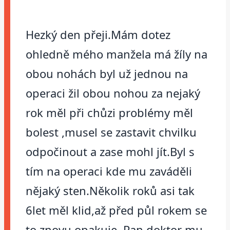
Hezký den přeji.Mám dotez
ohledně mého manžela má žíly na
obou nohách byl už jednou na
operaci žil obou nohou za nejaký
rok měl při chůzi problémy měl
bolest ,musel se zastavit chvilku
odpočinout a zase mohl jít.Byl s
tím na operaci kde mu zaváděli
nějaký sten.Několik roků asi tak
6let měl klid,až před půl rokem se
to znovu opakuje .Pan doktor mu