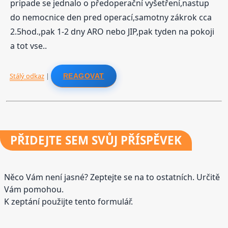
pripade se jednalo o předoperační vyšetření,nastup
do nemocnice den pred operací,samotny zákrok cca
2.5hod.,pak 1-2 dny ARO nebo JIP,pak tyden na pokoji
a tot vse..
Stálý odkaz
|
REAGOVAT
PŘIDEJTE
SEM SVŮJ PŘÍSPĚVEK
Něco Vám není jasné? Zeptejte se na to ostatních. Určitě
Vám pomohou.
K zeptání použijte tento formulář.