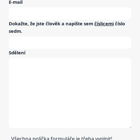
E-mail
Dokažte, že jste člověk a napište sem
číslicemi
číslo
sedm
.
Sdělení
Všechna políčka formuláře je třeba vyplnit!