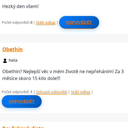
Hezký den všem!
Počet odpovědí:
0
|
Stálý odkaz
|
ODPOVĚDĚT
Obethin
Nela
Obethin? Nejlepší věc v mém životě ne nepřeháním! Za 3
měsíce skoro 15 kilo dole!!!
Počet odpovědí:
1
|
Zobrazit odpovědi
|
Stálý odkaz
|
ODPOVĚDĚT