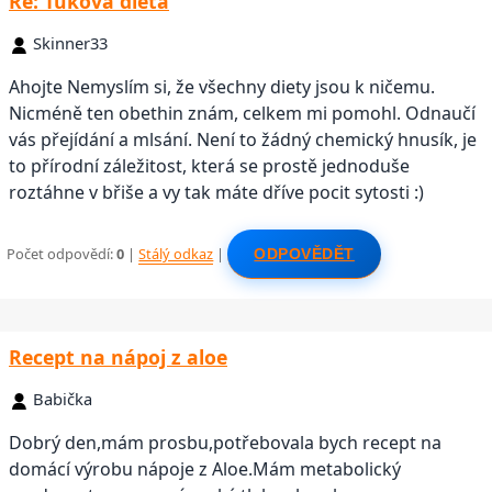
Re: Tuková dieta
Skinner33
Ahojte Nemyslím si, že všechny diety jsou k ničemu.
Nicméně ten obethin znám, celkem mi pomohl. Odnaučí
vás přejídání a mlsání. Není to žádný chemický hnusík, je
to přírodní záležitost, která se prostě jednoduše
roztáhne v břiše a vy tak máte dříve pocit sytosti :)
Počet odpovědí:
0
|
Stálý odkaz
|
ODPOVĚDĚT
Recept na nápoj z aloe
Babička
Dobrý den,mám prosbu,potřebovala bych recept na
domácí výrobu nápoje z Aloe.Mám metabolický