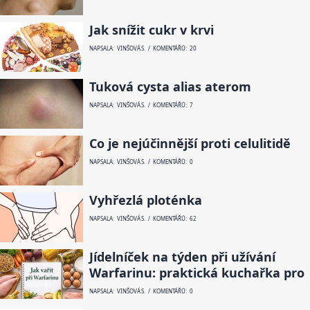
Jak snížit cukr v krvi
NAPSALA: VINŠOVÁ S. / KOMENTÁŘŮ: 20
Tuková cysta alias aterom
NAPSALA: VINŠOVÁ S. / KOMENTÁŘŮ: 7
Co je nejúčinnější proti celulitidě
NAPSALA: VINŠOVÁ S. / KOMENTÁŘŮ: 0
Vyhřezlá ploténka
NAPSALA: VINŠOVÁ S. / KOMENTÁŘŮ: 62
Jídelníček na týden při užívání
Warfarinu: praktická kuchařka pro
NAPSALA: VINŠOVÁ S. / KOMENTÁŘŮ: 0