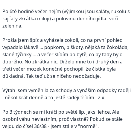
Po 6té hodině večer nejím (výjimkou jsou saláty, rukolu s
rajčaty zkrátka miluji) a polovinu denního jídla tvoří
zelenina.
Prošla jsem špíz a vyházela cokoli, co na první pohled
vypadalo lákavě ... popkorn, piškoty, nějaká ta čokoláda,
slané týčinky ... a večer slídím po bytě, co by tady bylo
dobrého. No zkrátka nic. Drželo mne to i druhý den a
třetí večer mozek konečně pochopil, že čistka byla
důkladná. Tak teď už se ničeho nedožaduje.
Výtah jsem vyměnila za schody a vynáším odpadky raději
i několikrát denně a to ještě raději třídím i 2 x.
Po 3 týdnech se mi kráčí po světě líp, jaksi lehce. Ale
osobní váhu nevlastním, proč vlastně? Pokud se stále
vejdu do čísel 36/38 - jsem stále v "normě".