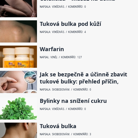
NAPSALA: VINŠOVÁ S. / KOMENTÁŘŮ: 0
Tuková bulka pod kůží
NAPSALA: VINŠOVÁ S. / KOMENTÁŘŮ: 4
Warfarin
NAPSAL: VINŠ J. / KOMENTÁŘŮ: 127
Jak se bezpečně a účinně zbavit
tukové bulky: přehled příčin,
NAPSALA: SVOBODOVÁ M. / KOMENTÁŘŮ: 0
Bylinky na snížení cukru
NAPSALA: VINŠOVÁ S. / KOMENTÁŘŮ: 0
Tuková bulka
NAPSALA: SVOBODOVÁ M. / KOMENTÁŘŮ: 3