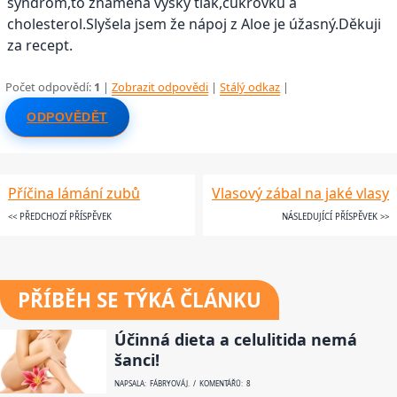
syndrom,to znamená vyský tlak,cukrovku a
cholesterol.Slyšela jsem že nápoj z Aloe je úžasný.Děkuji
za recept.
Počet odpovědí:
1
|
Zobrazit odpovědi
|
Stálý odkaz
|
ODPOVĚDĚT
Příčina lámání zubů
Vlasový zábal na jaké vlasy
<< PŘEDCHOZÍ PŘÍSPĚVEK
NÁSLEDUJÍCÍ PŘÍSPĚVEK >>
PŘÍBĚH SE TÝKÁ ČLÁNKU
Účinná dieta a celulitida nemá
šanci!
NAPSALA: FÁBRYOVÁ J. / KOMENTÁŘŮ: 8