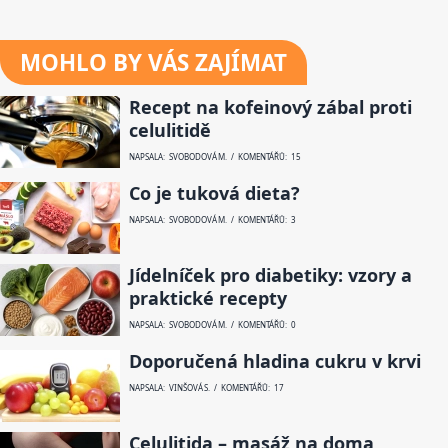
MOHLO BY VÁS ZAJÍMAT
Recept na kofeinový zábal proti
celulitidě
NAPSALA: SVOBODOVÁ M. / KOMENTÁŘŮ: 15
Co je tuková dieta?
NAPSALA: SVOBODOVÁ M. / KOMENTÁŘŮ: 3
Jídelníček pro diabetiky: vzory a
praktické recepty
NAPSALA: SVOBODOVÁ M. / KOMENTÁŘŮ: 0
Doporučená hladina cukru v krvi
NAPSALA: VINŠOVÁ S. / KOMENTÁŘŮ: 17
Celulitida – masáž na doma