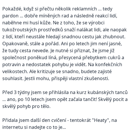
Pokaždé, když si přečtu několik reklamních ... tedy
pardon ... dobře míněných rad a následně reakcí lidí,
naběhne mi husí kůže. Ne z toho, že se výrobci
tukožroutských prostředků snaží nalákat lidi, ale naopak
z lidí, kteří neustále hledají snadnou cestu jak zhubnout.
Opakovaně, stále a pořád. Ani po letech jim není jasné,
že tudy cesta nevede. Je nutné si přiznat, že jsme již
společnost poněkud líná, přesycená přebytkem cukrů a
potravin a nedostatek pohybu je vidět. Na konfekčních
velikostech. Ale kritizuje se snadno, budete zajisté
souhlasit. Jestli mohu, přispěji vlastní zkušenosti.
Před 3 týdny jsem se přihlásila na kurz kubánských tanců
... ano, po 10 letech jsem opět začala tančit! Skvělý pocit a
skvělý pohyb pro tělo.
Přidala jsem další den cvičení - tentokrát "Heaty", na
internetu si nadejte co to je...