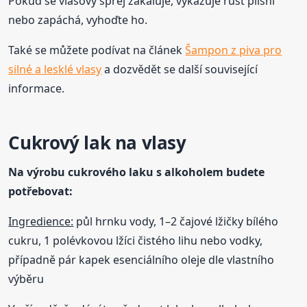
Pokud se vlasový sprej zakaluje, vykazuje růst plísní
nebo zapáchá, vyhoďte ho.
Také se můžete podívat na článek
Šampon z piva pro
silné a lesklé vlasy
a dozvědět se další související
informace.
Cukrový lak na vlasy
Na výrobu cukrového laku s alkoholem budete
potřebovat:
Ingredience:
půl hrnku vody, 1–2 čajové lžičky bílého
cukru, 1 polévkovou lžíci čistého lihu nebo vodky,
případně pár kapek esenciálního oleje dle vlastního
výběru