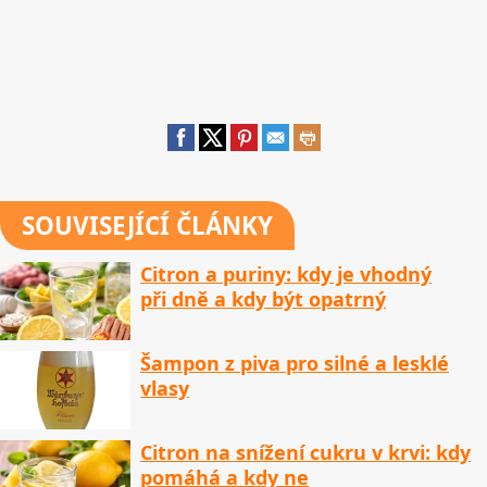
SOUVISEJÍCÍ ČLÁNKY
Citron a puriny: kdy je vhodný
při dně a kdy být opatrný
Šampon z piva pro silné a lesklé
vlasy
Citron na snížení cukru v krvi: kdy
pomáhá a kdy ne