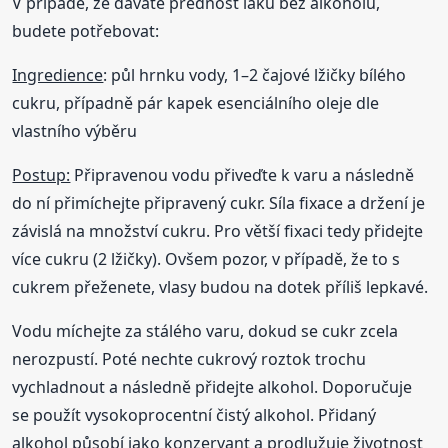
V případě, že dáváte přednost laku bez alkoholu,
budete potřebovat:
Ingredience
: půl hrnku vody, 1–2 čajové lžičky bílého
cukru, případně pár kapek esenciálního oleje dle
vlastního výběru
Postup:
Připravenou vodu přiveďte k varu a následně
do ní přimíchejte připravený cukr. Síla fixace a držení je
závislá na množství cukru. Pro větší fixaci tedy přidejte
více cukru (2 lžičky). Ovšem pozor, v případě, že to s
cukrem přeženete, vlasy budou na dotek příliš lepkavé.
Vodu míchejte za stálého varu, dokud se cukr zcela
nerozpustí. Poté nechte cukrový roztok trochu
vychladnout a následně přidejte alkohol. Doporučuje
se použít vysokoprocentní čistý alkohol. Přidaný
alkohol působí jako konzervant a prodlužuje životnost