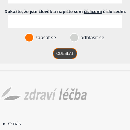
Dokažte, že jste člověk a napište sem
číslicemi
číslo
sedm
.
zapsat se
odhlásit se
ODESLAT
O nás