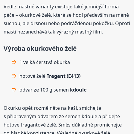
Vedle mastné varianty existuje také jemnější forma
péče – okurkové želé, které se hodí především na méně
suchou, ale drsnou nebo podrážděnou pokožku. Oproti
masti nezanechává tak výrazný mastný film.
Výroba okurkového želé
1 velká čerstvá okurka
hotové želé
Tragant (E413)
odvar ze 100 g semen
kdoule
Okurku opět rozmělněte na kaši, smíchejte
s připraveným odvarem ze semen kdoule a přidejte
hotové tragantové želé. Směs důkladně promíchejte
do hladké konzistence. Výsledné okurkové želé