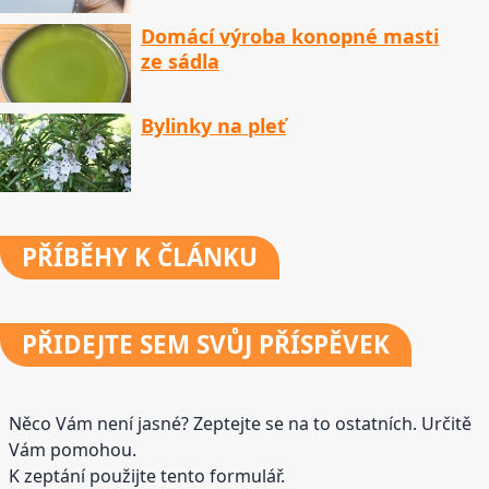
Domácí výroba konopné masti
ze sádla
Bylinky na pleť
PŘÍBĚHY
K ČLÁNKU
PŘIDEJTE
SEM SVŮJ PŘÍSPĚVEK
Něco Vám není jasné? Zeptejte se na to ostatních. Určitě
Vám pomohou.
K zeptání použijte tento formulář.