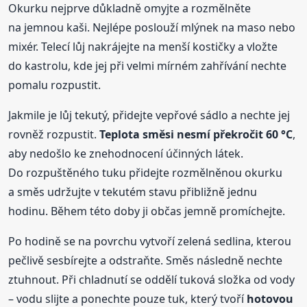
Okurku nejprve důkladně omyjte a rozmělněte
na jemnou kaši. Nejlépe poslouží mlýnek na maso nebo
mixér. Telecí lůj nakrájejte na menší kostičky a vložte
do kastrolu, kde jej při velmi mírném zahřívání nechte
pomalu rozpustit.
Jakmile je lůj tekutý, přidejte vepřové sádlo a nechte jej
rovněž rozpustit.
Teplota směsi nesmí překročit 60 °C
,
aby nedošlo ke znehodnocení účinných látek.
Do rozpuštěného tuku přidejte rozmělněnou okurku
a směs udržujte v tekutém stavu přibližně jednu
hodinu. Během této doby ji občas jemně promíchejte.
Po hodině se na povrchu vytvoří zelená sedlina, kterou
pečlivě sesbírejte a odstraňte. Směs následně nechte
ztuhnout. Při chladnutí se oddělí tuková složka od vody
– vodu slijte a ponechte pouze tuk, který tvoří
hotovou