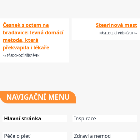
Česnek s octem na
Stearinová mast
bradavice: levná domácí
NÁSLEDUJÍCÍ PŘÍSPĚVEK >>
metoda, která
překvapila i lékaře
<< PŘEDCHOZÍ PŘÍSPĚVEK
NAVIGAČNÍ
MENU
Hlavní stránka
Inspirace
Péče o pleť
Zdraví a nemoci