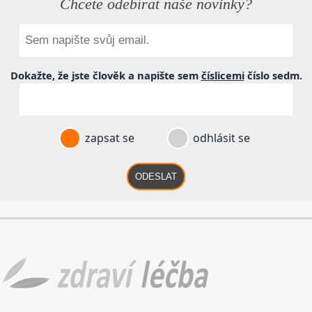
Chcete odebírat naše novinky?
Dokažte, že jste člověk a napište sem
číslicemi
číslo
sedm
.
zapsat se
odhlásit se
ODESLAT