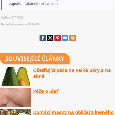
zajištění faktické správnosti.
Vydáno
20.7.2012
Naposledy upraveno
16.1.2026
SOUVISEJÍCÍ ČLÁNKY
Ošetřující péče na velké póry a na
akné
Péče o pleť
Domácí masky na obličej z lněného